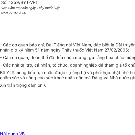
Số: 1359/BYT-VP1
V/v: Cám ơn nhân ngày Thầy thuốc Việt
Nam 27-02-2006
- Các cơ quan báo chí, Đài Tiếng nói Việt Nam, đặc biệt là Đài truy
nhân dịp kỷ niệm 51 năm ngày Thầy thuốc Việt Nam 27/02/2006;
- Các cơ quan, đoàn thể đã đến chúc mừng, gửi lẵng hoa chúc mừng
- Các nhà tài trợ, cá nhân, tổ chức, doanh nghiệp đã tham gia tổ 
Bộ Y tế mong tiếp tục nhận được sự ủng hộ và phối hợp chặt chẽ hơ
chăm sóc và nâng cao sức khoẻ nhân dân mà Đảng và Nhà nước gi
Xin trân trọng cảm ơn./.
Nội dung VB