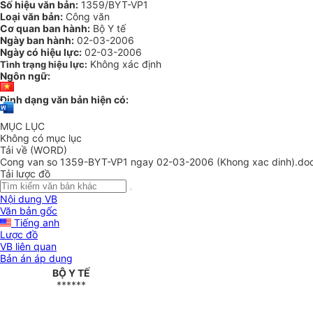
Số hiệu văn bản:
1359/BYT-VP1
Loại văn bản:
Công văn
Cơ quan ban hành:
Bộ Y tế
Ngày ban hành:
02-03-2006
Ngày có hiệu lực:
02-03-2006
Không xác định
Tình trạng hiệu lực:
Ngôn ngữ:
Định dạng văn bản hiện có:
MỤC LỤC
Không có mục lục
Tải về (WORD)
Cong van so 1359-BYT-VP1 ngay 02-03-2006 (Khong xac dinh).do
Tải lược đồ
Nội dung VB
Văn bản gốc
Tiếng anh
Lược đồ
VB liên quan
Bản án áp dụng
BỘ Y TẾ
******