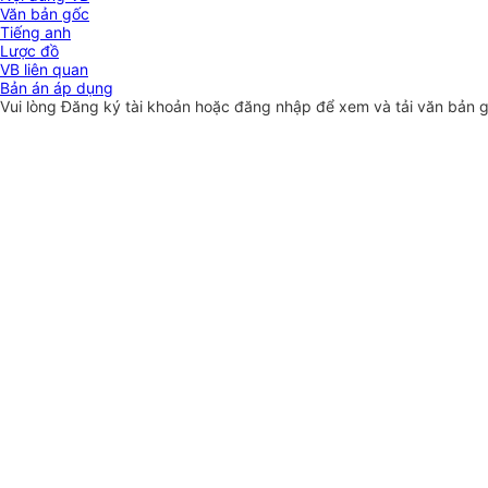
Văn bản gốc
Tiếng anh
Lược đồ
VB liên quan
Bản án áp dụng
Vui lòng
Đăng ký
tài khoản hoặc
đăng nhập
để xem và tải văn bản 