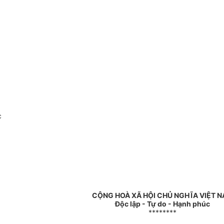
c
CỘNG HOÀ XÃ HỘI CHỦ NGHĨA VIỆT 
Độc lập - Tự do - Hạnh phúc
********