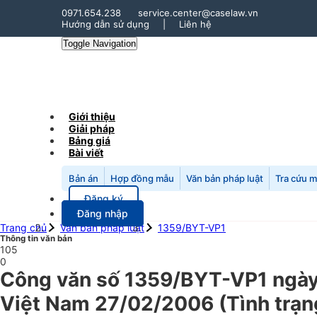
0971.654.238
service.center@caselaw.vn
Hướng dẫn sử dụng
|
Liên hệ
Toggle Navigation
Giới thiệu
Giải pháp
Bảng giá
Bài viết
Bản án
Hợp đồng mẫu
Văn bản pháp luật
Tra cứu 
Đăng ký
Đăng nhập
Trang chủ
Văn bản pháp luật
1359/BYT-VP1
Thông tin văn bản
105
0
Công văn số 1359/BYT-VP1 ngày 
Việt Nam 27/02/2006 (Tình trạng