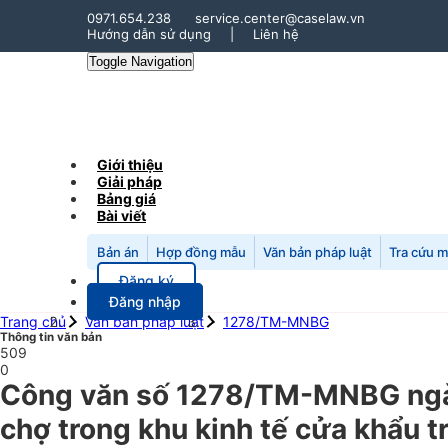
0971.654.238
service.center@caselaw.vn
Hướng dẫn sử dụng
|
Liên hệ
Toggle Navigation
Giới thiệu
Giải pháp
Bảng giá
Bài viết
Bản án
Hợp đồng mẫu
Văn bản pháp luật
Tra cứu 
Đăng ký
Đăng nhập
Trang chủ
Văn bản pháp luật
1278/TM-MNBG
Thông tin văn bản
509
0
Công văn số 1278/TM-MNBG ngày 
chợ trong khu kinh tế cửa khẩu t