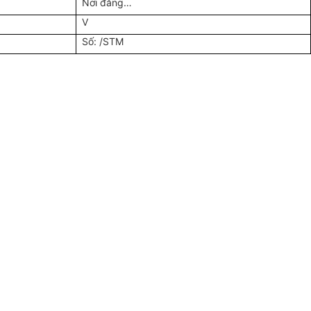
Nơi đăng…
V
Số: /STM