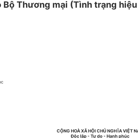
ộ Thương mại (Tình trạng hiệu 
oc
CỘNG HOÀ XÃ HỘI CHỦ NGHĨA VIỆT 
Độc lập - Tự do - Hạnh phúc