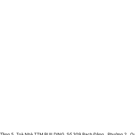
Tầng 5, Toà Nhà TTM BUILDING, Số 309 Bạch Đằng , Phường 2 , Qu