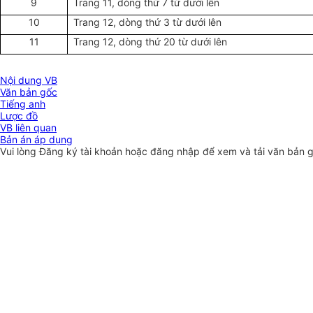
9
Trang 11, dòng thứ 7 từ dưới lên
10
Trang 12, dòng thứ 3 từ dưới lên
11
Trang 12, dòng thứ 20 từ dưới lên
Nội dung VB
Văn bản gốc
Tiếng anh
Lược đồ
VB liên quan
Bản án áp dụng
Vui lòng
Đăng ký
tài khoản hoặc
đăng nhập
để xem và tải văn bản 