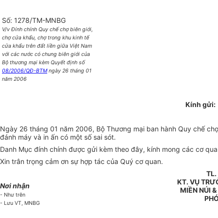
Số: 1278/TM-MNBG
V/v Đính chính Quy chế chợ biên giới,
chợ cửa khẩu, chợ trong khu kinh tế
cửa khẩu trên đất liền giữa Việt Nam
với các nước có chung biên giới của
Bộ thương mại kèm Quyết định số
08/2006/QĐ-BTM
ngày 26 tháng 01
năm 2006
Kính gửi
Ngày 26 tháng 01 năm 2006, Bộ Thương mại ban hành Quy chế chợ biê
đánh máy và in ấn có một số sai sót.
Danh Mục đính chính được gửi kèm theo đây, kính mong các cơ qu
Xin trân trọng cảm ơn sự hợp tác của Quý cơ quan.
TL
KT. VỤ TR
Nơi nhận
MIỀN NÚI &
- Như trên
PHÓ
- Lưu VT, MNBG