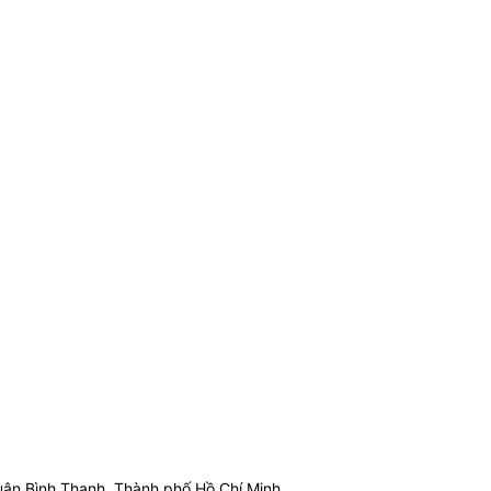
ận Bình Thạnh, Thành phố Hồ Chí Minh