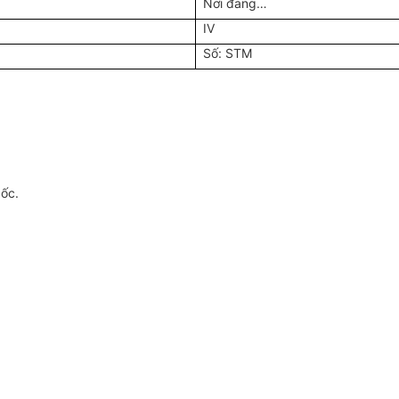
Nơi đang…
IV
Số: STM
gốc.