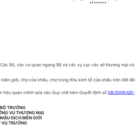
********
:
Các Bộ, các cơ quan ngang Bộ và các vụ cục các sở thương mại có
n giới, chợ cửa khẩu, chợ trong Khu kinh tế cửa khẩu trên đất liền
an hữu quan chỉnh sửa vào Quy chế kèm Quyết định số
08/2006/QĐ
. BỘ TRƯỞNG
ƯỞNG VỤ THƯƠNG MẠI
 MẬU DỊCH BIÊN GIỚI
 VỤ TRƯỞNG