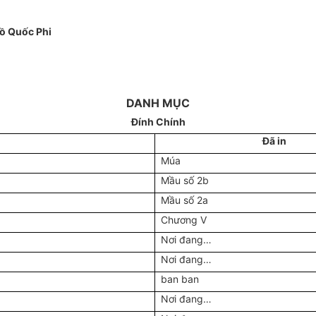
ồ Quốc Phi
DANH MỤC
Đính Chính
Đã in
Múa
Mầu số 2b
Mầu số 2a
Chương V
Nơi đang…
Nơi đang…
ban ban
Nơi đang…