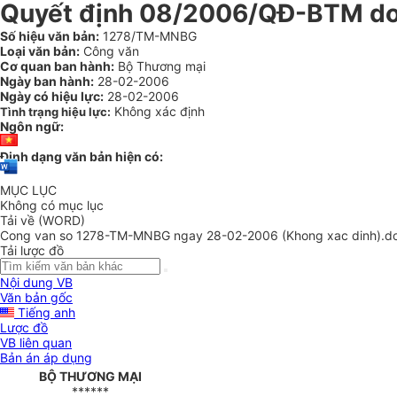
Quyết định 08/2006/QĐ-BTM do B
Số hiệu văn bản:
1278/TM-MNBG
Loại văn bản:
Công văn
Cơ quan ban hành:
Bộ Thương mại
Ngày ban hành:
28-02-2006
Ngày có hiệu lực:
28-02-2006
Không xác định
Tình trạng hiệu lực:
Ngôn ngữ:
Định dạng văn bản hiện có:
MỤC LỤC
Không có mục lục
Tải về (WORD)
Cong van so 1278-TM-MNBG ngay 28-02-2006 (Khong xac dinh).d
Tải lược đồ
Nội dung VB
Văn bản gốc
Tiếng anh
Lược đồ
VB liên quan
Bản án áp dụng
BỘ THƯƠNG MẠI
******