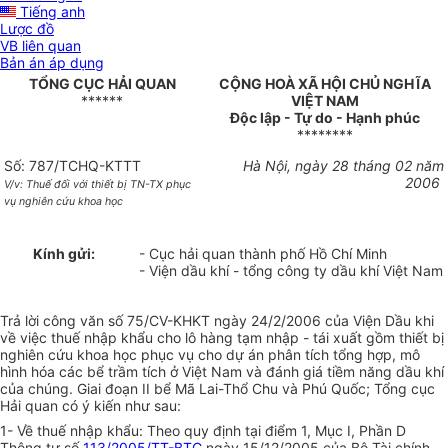
Tiếng anh
Lược đồ
VB liên quan
Bản án áp dụng
TỔNG CỤC HẢI QUAN
CỘNG HOÀ XÃ HỘI CHỦ NGHĨA
******
VIỆT NAM
Độc lập - Tự do - Hạnh phúc
********
Số: 787/TCHQ-KTTT
Hà Nội, ngày 28 tháng 02 năm
2006
V/v: Thuế đối với thiết bị TN-TX phục
vụ nghiên cứu khoa học
Kính gửi:
- Cục hải quan thành phố Hồ Chí Minh
- Viện dầu khí - tổng công ty dầu khí Việt Nam
Trả lời công văn số 75/CV-KHKT ngày 24/2/2006 của Viện Dầu khi
về việc thuế nhập khẩu cho lô hàng tạm nhập - tái xuất gồm thiết bị
nghiên cứu khoa học phục vụ cho dự án phân tích tổng hợp, mô
hình hóa các bể trầm tích ở Việt Nam và đánh giá tiềm năng dầu khí
của chúng. Giai đoạn II bể Mã Lai-Thổ Chu và Phú Quốc; Tổng cục
Hải quan có ý kiến như sau:
1- Về thuế nhập khẩu: Theo quy định tại điểm 1, Mục I, Phần D
Thông tư số
113/2005/TT-BTC
ngày 15/12/2005 của Bộ Tài chính