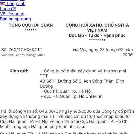
Tiếng anh
Lược đồ
VB liên quan
Bản án áp dụng
TỔNG CỤC HẢI QUAN
CỘNG HOÀ XÃ HỘI CHỦ NGHĨA
******
VIỆT NAM
Độc lập - Tự do - Hạnh phúc
********
Số: 760/TCHQ-KTTT
Hà Nội, ngày 27 tháng 02 năm
2006
V/v: Khấu trừ thuế nhập khẩu
Kính gửi:
- Công ty cổ phần xây dựng và thương mại
TTT
A3 Số 11 Đường Số 6, Kcn Sóng Thần, Bình
Dương
- Cục hải quan Tp. Hà Nội
- cục Hải Quan Tp. Hồ Chí Minh
Trả lời công văn số: 045.06/CV ngày 9/2/2006 của Công ty cổ phần
xây dựng và thương mại TTT về việc xin bù trừ thuế nhập khẩu từ
Cục Hải quan TP. Hà Nội về nộp thuế tại Cục Hải quan TP. Hồ Chí
Minh, Tổng cục Hải quan có ý kiến như sau:
Cục Hải quan TP. Hà Nội căn cứ Quyết định hoàn thuế nhập khẩu