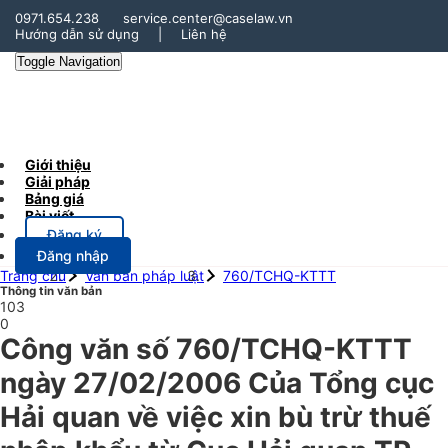
0971.654.238
service.center@caselaw.vn
Hướng dẫn sử dụng
|
Liên hệ
Toggle Navigation
Giới thiệu
Giải pháp
Bảng giá
Bài viết
Đăng ký
Đăng nhập
Trang chủ
Văn bản pháp luật
760/TCHQ-KTTT
Thông tin văn bản
103
0
Công văn số 760/TCHQ-KTTT
ngày 27/02/2006 Của Tổng cục
Hải quan về việc xin bù trừ thuế