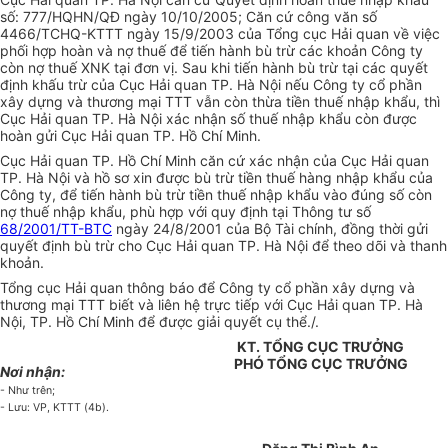
số: 777/HQHN/QĐ ngày 10/10/2005; Căn cứ công văn số
4466/TCHQ-KTTT ngày 15/9/2003 của Tổng cục Hải quan về việc
phối hợp hoàn và nợ thuế để tiến hành bù trừ các khoản Công ty
còn nợ thuế XNK tại đơn vị. Sau khi tiến hành bù trừ tại các quyết
định khấu trừ của Cục Hải quan TP. Hà Nội nếu Công ty cổ phần
xây dựng và thương mại TTT vẫn còn thừa tiền thuế nhập khẩu, thì
Cục Hải quan TP. Hà Nội xác nhận số thuế nhập khẩu còn được
hoàn gửi Cục Hải quan TP. Hồ Chí Minh.
Cục Hải quan TP. Hồ Chí Minh căn cứ xác nhận của Cục Hải quan
TP. Hà Nội và hồ sơ xin được bù trừ tiền thuế hàng nhập khẩu của
Công ty, để tiến hành bù trừ tiền thuế nhập khẩu vào đúng số còn
nợ thuế nhập khẩu, phù hợp với quy định tại Thông tư số
68/2001/TT-BTC
ngày 24/8/2001 của Bộ Tài chính, đồng thời gửi
quyết định bù trừ cho Cục Hải quan TP. Hà Nội để theo dõi và thanh
khoản.
Tổng cục Hải quan thông báo để Công ty cổ phần xây dựng và
thương mại TTT biết và liên hệ trực tiếp với Cục Hải quan TP. Hà
Nội, TP. Hồ Chí Minh để được giải quyết cụ thể./.
KT. TỔNG CỤC TRƯỞNG
PHÓ TỔNG CỤC TRƯỞNG
Nơi nhận:
- Như trên;
- Lưu: VP, KTTT (4b).