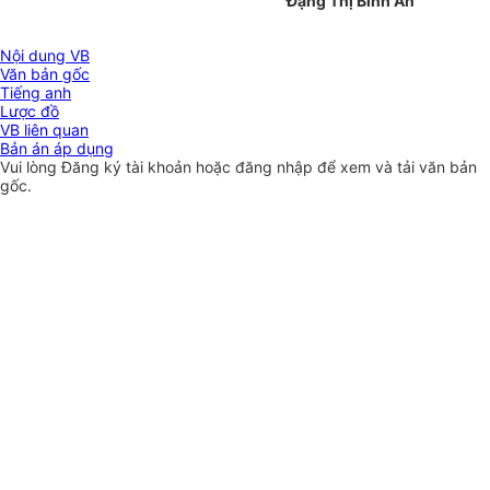
Đặng Thị Bình An
Nội dung VB
Văn bản gốc
Tiếng anh
Lược đồ
VB liên quan
Bản án áp dụng
Vui lòng
Đăng ký
tài khoản hoặc
đăng nhập
để xem và tải văn bản
gốc.