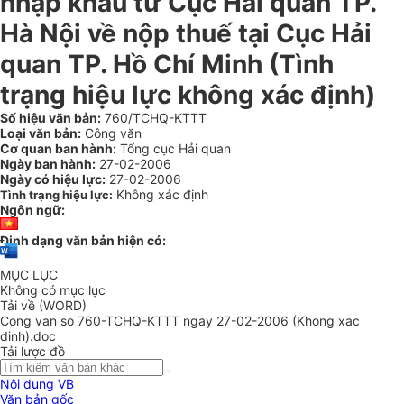
nhập khẩu từ Cục Hải quan TP.
Hà Nội về nộp thuế tại Cục Hải
quan TP. Hồ Chí Minh (Tình
trạng hiệu lực không xác định)
Số hiệu văn bản:
760/TCHQ-KTTT
Loại văn bản:
Công văn
Cơ quan ban hành:
Tổng cục Hải quan
Ngày ban hành:
27-02-2006
Ngày có hiệu lực:
27-02-2006
Không xác định
Tình trạng hiệu lực:
Ngôn ngữ:
Định dạng văn bản hiện có:
MỤC LỤC
Không có mục lục
Tải về (WORD)
Cong van so 760-TCHQ-KTTT ngay 27-02-2006 (Khong xac
dinh).doc
Tải lược đồ
Nội dung VB
Văn bản gốc