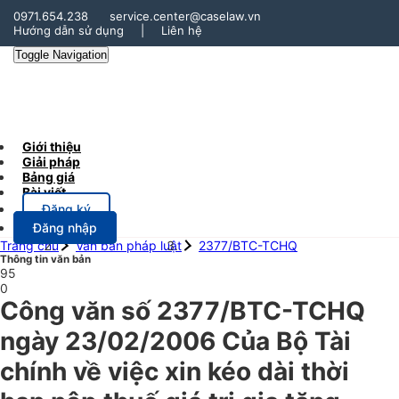
0971.654.238
service.center@caselaw.vn
Hướng dẫn sử dụng
|
Liên hệ
Toggle Navigation
Giới thiệu
Giải pháp
Bảng giá
Bài viết
Đăng ký
Đăng nhập
Trang chủ
Văn bản pháp luật
2377/BTC-TCHQ
Thông tin văn bản
95
0
Công văn số 2377/BTC-TCHQ
ngày 23/02/2006 Của Bộ Tài
chính về việc xin kéo dài thời