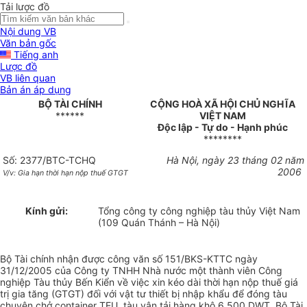
Tải lược đồ
Nội dung VB
Văn bản gốc
Tiếng anh
Lược đồ
VB liên quan
Bản án áp dụng
BỘ TÀI CHÍNH
CỘNG HOÀ XÃ HỘI CHỦ NGHĨA
******
VIỆT NAM
Độc lập - Tự do - Hạnh phúc
********
Số: 2377/BTC-TCHQ
Hà Nội, ngày 23 tháng 02 năm
2006
V/v: Gia hạn thời hạn nộp thuế GTGT
Kính gửi:
Tổng công ty công nghiệp tàu thủy Việt Nam
(109 Quán Thánh – Hà Nội)
Bộ Tài chính nhận được công văn số 151/BKS-KTTC ngày
31/12/2005 của Công ty TNHH Nhà nước một thành viên Công
nghiệp Tàu thủy Bến Kiển về việc xin kéo dài thời hạn nộp thuế giá
trị gia tăng (GTGT) đối với vật tư thiết bị nhập khẩu để đóng tàu
chuyên chở container TEU, tàu vận tải hàng khô 6.500 DWT, Bộ Tài