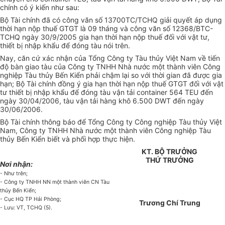
chính có ý kiến như sau:
Bộ Tài chính đã có công văn số 13700TC/TCHQ giải quyết áp dụng
thời hạn nộp thuế GTGT là 09 tháng và công văn số 12368/BTC-
TCHQ ngày 30/9/2005 gia hạn thời hạn nộp thuế đối với vật tư,
thiết bị nhập khẩu để đóng tàu nói trên.
Nay, căn cứ xác nhận của Tổng Công ty Tàu thủy Việt Nam về tiến
độ bàn giao tàu của Công ty TNHH Nhà nước một thành viên Công
nghiệp Tàu thủy Bến Kiển phải chậm lại so với thời gian đã được gia
hạn; Bộ Tài chính đồng ý gia hạn thời hạn nộp thuế GTGT đối với vật
tư thiết bị nhập khẩu để đóng tàu vận tải container 564 TEU đến
ngày 30/04/2006, tàu vận tải hàng khô 6.500 DWT đến ngày
30/06/2006.
Bộ Tài chính thông báo để Tổng Công ty Công nghiệp Tàu thủy Việt
Nam, Công ty TNHH Nhà nước một thành viên Công nghiệp Tàu
thủy Bến Kiển biết và phối hợp thực hiện.
KT. BỘ TRƯỞNG
THỨ TRƯỞNG
Nơi nhận:
- Như trên;
- Công ty TNHH NN một thành viên CN Tàu
thủy Bến Kiển;
- Cục HQ TP Hải Phòng;
Trương Chí Trung
- Lưu: VT, TCHQ (5).