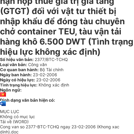
hạn nộp thuế giá trị gia tăng
(GTGT) đối với vật tư thiết bị
nhập khẩu để đóng tàu chuyên
chở container TEU, tàu vận tải
hàng khô 6.500 DWT (Tình trạng
hiệu lực không xác định)
Số hiệu văn bản:
2377/BTC-TCHQ
Loại văn bản:
Công văn
Cơ quan ban hành:
Bộ Tài chính
Ngày ban hành:
23-02-2006
Ngày có hiệu lực:
23-02-2006
Không xác định
Tình trạng hiệu lực:
Ngôn ngữ:
Định dạng văn bản hiện có:
MỤC LỤC
Không có mục lục
Tải về (WORD)
Cong van so 2377-BTC-TCHQ ngay 23-02-2006 (Khong xac
dinh).doc