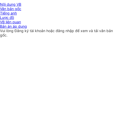
Nội dung VB
Văn bản gốc
Tiếng anh
Lược đồ
VB liên quan
Bản án áp dụng
Vui lòng
Đăng ký
tài khoản hoặc
đăng nhập
để xem và tải văn bản
gốc.