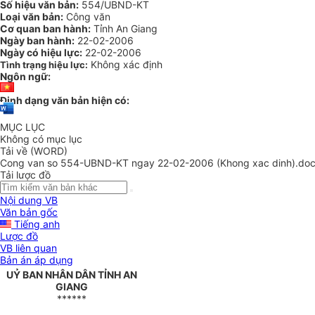
Số hiệu văn bản:
554/UBND-KT
Loại văn bản:
Công văn
Cơ quan ban hành:
Tỉnh An Giang
Ngày ban hành:
22-02-2006
Ngày có hiệu lực:
22-02-2006
Không xác định
Tình trạng hiệu lực:
Ngôn ngữ:
Định dạng văn bản hiện có:
MỤC LỤC
Không có mục lục
Tải về (WORD)
Cong van so 554-UBND-KT ngay 22-02-2006 (Khong xac dinh).do
Tải lược đồ
Nội dung VB
Văn bản gốc
Tiếng anh
Lược đồ
VB liên quan
Bản án áp dụng
UỶ BAN NHÂN DÂN TỈNH AN
GIANG
******