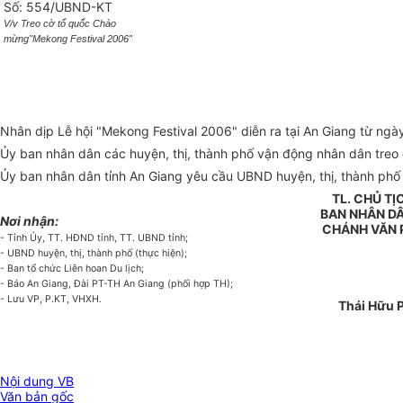
Số: 554/UBND-KT
V/v Treo cờ tổ quốc Chào
mừng"Mekong Festival 2006"
Nhân dịp Lễ hội "Mekong Festival 2006" diễn ra tại An Giang từ ng
Ủy ban nhân dân các huyện, thị, thành phố vận động nhân dân treo 
Ủy ban nhân dân tỉnh An Giang yêu cầu UBND huyện, thị, thành phố 
TL. CHỦ TỊ
BAN NHÂN DÂ
Nơi nhận:
CHÁNH VĂN
- Tỉnh Ủy, TT. HĐND tỉnh, TT. UBND tỉnh;
- UBND huyện, thị, thành phố (thực hiện);
- Ban tổ chức Liên hoan Du lịch;
- Báo An Giang, Đài PT-TH An Giang (phối hợp TH);
- Lưu VP, P.KT, VHXH.
Thái Hữu 
Nội dung VB
Văn bản gốc