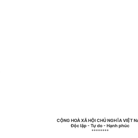
c
CỘNG HOÀ XÃ HỘI CHỦ NGHĨA VIỆT 
Độc lập - Tự do - Hạnh phúc
********