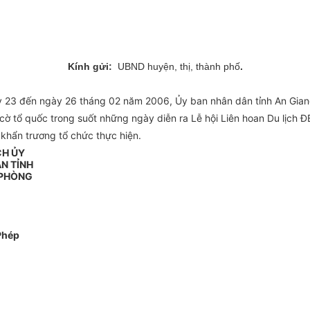
Kính gửi:
UBND huyện, thị, thành phố
.
ày 23 đến ngày 26 tháng 02 năm 2006, Ủy ban nhân dân tỉnh An Gian
cờ tổ quốc trong suốt những ngày diễn ra Lễ hội Liên hoan Du lịch 
khẩn trương tổ chức thực hiện.
CH ỦY
N TỈNH
 PHÒNG
Phép