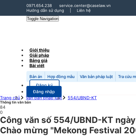
0971.654.238
service.center@caselaw.vn
Hướng dẫn sử dụng
|
Liên hệ
Toggle Navigation
Giới thiệu
Giải pháp
Bảng giá
Bài viết
Bản án
Hợp đồng mẫu
Văn bản pháp luật
Tra cứu 
Đăng ký
Đăng nhập
Trang chủ
Văn bản pháp luật
554/UBND-KT
Thông tin văn bản
84
0
Công văn số 554/UBND-KT ngày 2
Chào mừng "Mekong Festival 2006