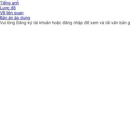
Tiếng anh
Lược đồ
VB liên quan
Bản án áp dụng
Vui lòng
Đăng ký
tài khoản hoặc
đăng nhập
để xem và tải văn bản 