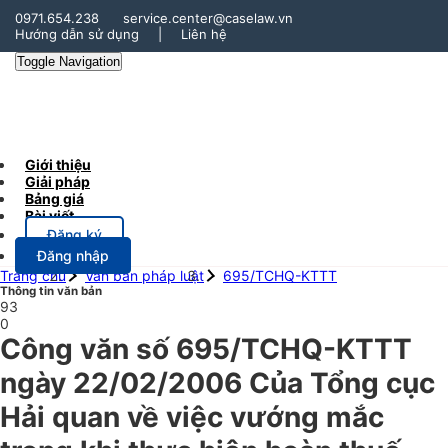
0971.654.238
service.center@caselaw.vn
Hướng dẫn sử dụng
|
Liên hệ
Toggle Navigation
Giới thiệu
Giải pháp
Bảng giá
Bài viết
Đăng ký
Đăng nhập
Trang chủ
Văn bản pháp luật
695/TCHQ-KTTT
Thông tin văn bản
93
0
Công văn số 695/TCHQ-KTTT
ngày 22/02/2006 Của Tổng cục
Hải quan về việc vướng mắc