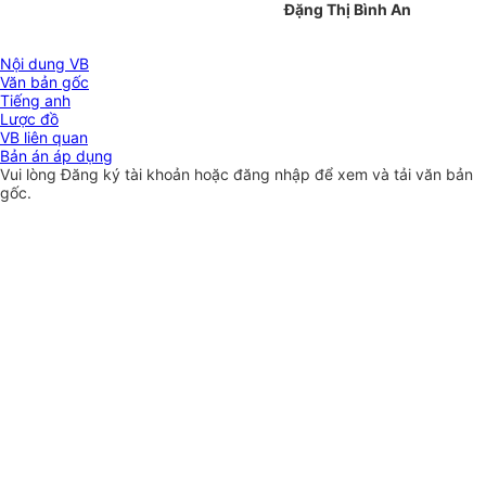
Đặng Thị Bình An
Nội dung VB
Văn bản gốc
Tiếng anh
Lược đồ
VB liên quan
Bản án áp dụng
Vui lòng
Đăng ký
tài khoản hoặc
đăng nhập
để xem và tải văn bản
gốc.