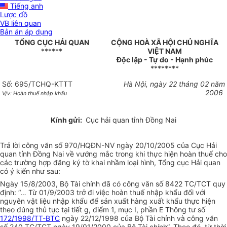
Tiếng anh
Lược đồ
VB liên quan
Bản án áp dụng
TỔNG CỤC HẢI QUAN
CỘNG HOÀ XÃ HỘI CHỦ NGHĨA
******
VIỆT NAM
Độc lập - Tự do - Hạnh phúc
********
Số: 695/TCHQ-KTTT
Hà Nội, ngày 22 tháng 02 năm
2006
V/v: Hoàn thuế nhập khẩu
Kính gửi:
Cục hải quan tỉnh Đồng Nai
Trả lời công văn số 970/HQĐN-NV ngày 20/10/2005 của Cục Hải
quan tỉnh Đồng Nai về vướng mắc trong khi thực hiện hoàn thuế cho
các trường hợp đăng ký tờ khai nhầm loại hình, Tổng cục Hải quan
có ý kiến như sau:
Ngày 15/8/2003, Bộ Tài chính đã có công văn số 8422 TC/TCT quy
định: “… Từ 01/9/2003 trở đi việc hoàn thuế nhập khẩu đối với
nguyên vật liệu nhập khẩu để sản xuất hàng xuất khẩu thực hiện
theo đúng thủ tục tại tiết g, điểm 1, mục I, phần E Thông tư số
172/1998/TT-BTC
ngày 22/12/1998 của Bộ Tài chính và công văn
số 240 TC/TCT ngày 19/01/2000 của Bộ Tài chính”. Theo đó, từ thời