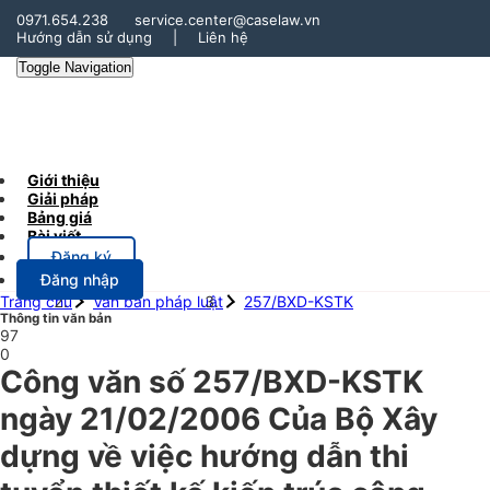
0971.654.238
service.center@caselaw.vn
Hướng dẫn sử dụng
|
Liên hệ
Toggle Navigation
Giới thiệu
Giải pháp
Bảng giá
Bài viết
Đăng ký
Đăng nhập
Trang chủ
Văn bản pháp luật
257/BXD-KSTK
Thông tin văn bản
97
0
Công văn số 257/BXD-KSTK
ngày 21/02/2006 Của Bộ Xây
dựng về việc hướng dẫn thi