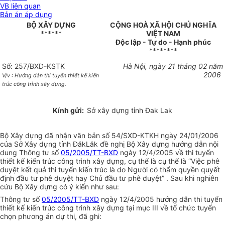
VB liên quan
Bản án áp dụng
BỘ XÂY DỰNG
CỘNG HOÀ XÃ HỘI CHỦ NGHĨA
******
VIỆT NAM
Độc lập - Tự do - Hạnh phúc
********
Số: 257/BXD-KSTK
Hà Nội, ngày 21 tháng 02 năm
2006
V/v : Hướng dẫn thi tuyển thiết kế kiến
trúc công trình xây dựng.
Kính gửi:
Sở xây dựng tỉnh Đak Lak
Bộ Xây dựng đã nhận văn bản số 54/SXD-KTKH ngày 24/01/2006
của Sở Xây dựng tỉnh ĐăkLăk đề nghị Bộ Xây dựng hướng dẫn nội
dung Thông tư số
05/2005/TT-BXD
ngày 12/4/2005 về thi tuyển
thiết kế kiến trúc công trình xây dựng, cụ thể là cụ thể là “Việc phê
duyệt kết quả thi tuyển kiến trúc là do Người có thẩm quyền quyết
định đầu tư phê duyệt hay Chủ đầu tư phê duyệt” . Sau khi nghiên
cứu Bộ Xây dựng có ý kiến như sau:
Thông tư số
05/2005/TT-BXD
ngày 12/4/2005 hướng dẫn thi tuyển
thiết kế kiến trúc công trình xây dựng tại mục III về tổ chức tuyển
chọn phương án dự thi, đã ghi: