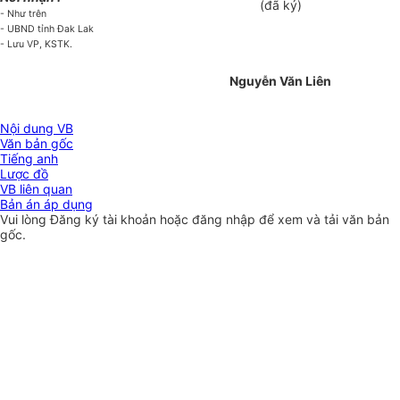
(đã ký)
- Như trên
- UBND tỉnh Đak Lak
- Lưu VP, KSTK.
Nguyễn Văn Liên
Nội dung VB
Văn bản gốc
Tiếng anh
Lược đồ
VB liên quan
Bản án áp dụng
Vui lòng
Đăng ký
tài khoản hoặc
đăng nhập
để xem và tải văn bản
gốc.