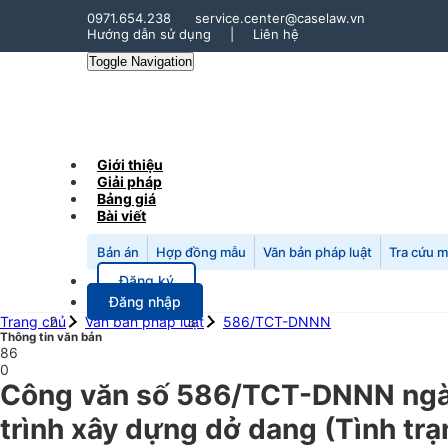
0971.654.238
service.center@caselaw.vn
Hướng dẫn sử dụng
|
Liên hệ
Toggle Navigation
Giới thiệu
Giải pháp
Bảng giá
Bài viết
Bản án
Hợp đồng mẫu
Văn bản pháp luật
Tra cứu 
Đăng ký
Đăng nhập
Trang chủ
Văn bản pháp luật
586/TCT-DNNN
Thông tin văn bản
86
0
Công văn số 586/TCT-DNNN ngày
trình xây dựng dở dang (Tình trạ