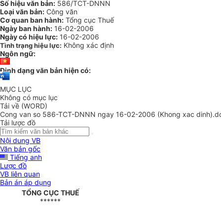
Số hiệu văn bản:
586/TCT-DNNN
Loại văn bản:
Công văn
Cơ quan ban hành:
Tổng cục Thuế
Ngày ban hành:
16-02-2006
Ngày có hiệu lực:
16-02-2006
Không xác định
Tình trạng hiệu lực:
Ngôn ngữ:
Định dạng văn bản hiện có:
MỤC LỤC
Không có mục lục
Tải về (WORD)
Cong van so 586-TCT-DNNN ngay 16-02-2006 (Khong xac dinh).d
Tải lược đồ
Nội dung VB
Văn bản gốc
Tiếng anh
Lược đồ
VB liên quan
Bản án áp dụng
TỔNG CỤC THUẾ
******