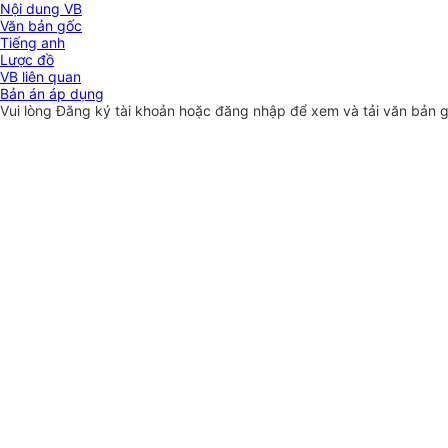
Nội dung VB
Văn bản gốc
Tiếng anh
Lược đồ
VB liên quan
Bản án áp dụng
Vui lòng
Đăng ký
tài khoản hoặc
đăng nhập
để xem và tải văn bản 