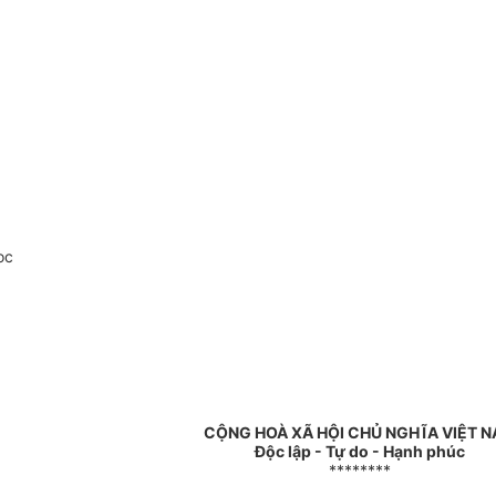
oc
CỘNG HOÀ XÃ HỘI CHỦ NGHĨA VIỆT 
Độc lập - Tự do - Hạnh phúc
********