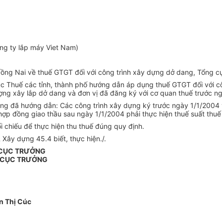
ng ty lắp máy Viet Nam)
ồng Nai về thuế GTGT đối với công trình xây dựng dở dang, Tổng cụ
 Thuế các tỉnh, thành phố hướng dẫn áp dụng thuế GTGT đối với cô
ượng xây lắp dở dang và đơn vị đã đăng ký với cơ quan thuế trước n
g đã hướng dẫn: Các công trình xây dựng ký trước ngày 1/1/2004 vớ
 hợp đồng giao thầu sau ngày 1/1/2004 phải thực hiện thuế suất thu
 chiếu để thực hiện thu thuế đúng quy định.
 Xây dựng 45.4 biết, thực hiện./.
 CỤC TRƯỞNG
 CỤC TRƯỞNG
n Thị Cúc