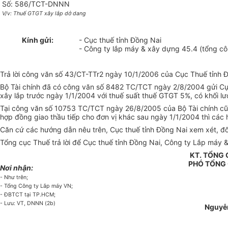
Số: 586/TCT-DNNN
V/v: Thuế GTGT xây lắp dở dang
Kính gửi:
- Cục thuế tỉnh Đồng Nai
- Công ty lắp máy & xây dựng 45.4 (tổng cô
Trả lời công văn số 43/CT-TTr2 ngày 10/1/2006 của Cục Thuế tỉnh Đ
Bộ Tài chính đã có công văn số 8482 TC/TCT ngày 2/8/2004 gửi Cục
xây lắp trước ngày 1/1/2004 với thuế suất thuế GTGT 5%, có khối l
Tại công văn số 10753 TC/TCT ngày 26/8/2005 của Bộ Tài chính cũn
hợp đồng giao thầu tiếp cho đơn vị khác sau ngày 1/1/2004 thì các
Căn cứ các hướng dẫn nêu trên, Cục thuế tỉnh Đồng Nai xem xét, đối
Tổng cục Thuế trả lời để Cục thuế tỉnh Đồng Nai, Công ty Lắp máy &
KT. TỔNG
PHÓ TỔNG
Nơi nhận:
- Như trên;
- Tổng Công ty Lắp máy VN;
- ĐBTCT tại TP.HCM;
- Lưu: VT, DNNN (2b)
Nguyễ