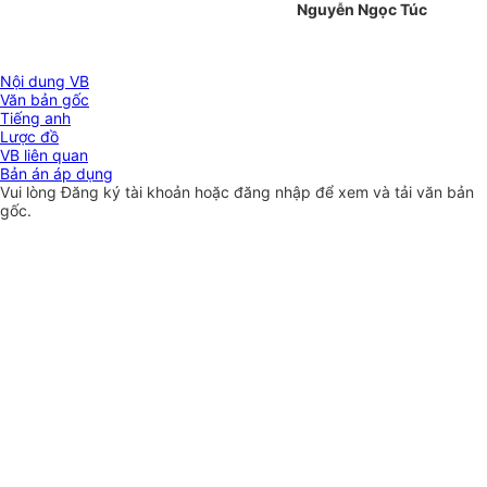
Nguyễn Ngọc Túc
Nội dung VB
Văn bản gốc
Tiếng anh
Lược đồ
VB liên quan
Bản án áp dụng
Vui lòng
Đăng ký
tài khoản hoặc
đăng nhập
để xem và tải văn bản
gốc.