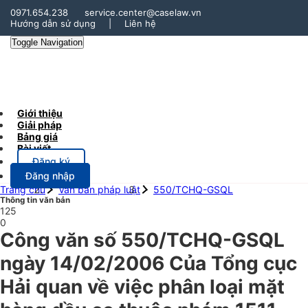
0971.654.238
service.center@caselaw.vn
Hướng dẫn sử dụng
|
Liên hệ
Toggle Navigation
Giới thiệu
Giải pháp
Bảng giá
Bài viết
Đăng ký
Đăng nhập
Trang chủ
Văn bản pháp luật
550/TCHQ-GSQL
Thông tin văn bản
125
0
Công văn số 550/TCHQ-GSQL
ngày 14/02/2006 Của Tổng cục
Hải quan về việc phân loại mặt