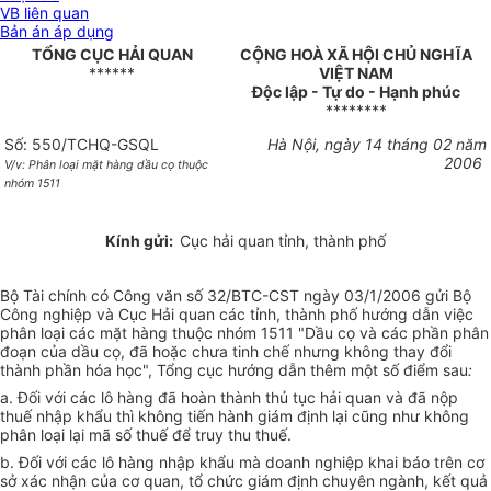
VB liên quan
Bản án áp dụng
TỔNG CỤC HẢI QUAN
CỘNG HOÀ XÃ HỘI CHỦ NGHĨA
******
VIỆT NAM
Độc lập - Tự do - Hạnh phúc
********
Số: 550/TCHQ-GSQL
Hà Nội, ngày 14 tháng 02 năm
2006
V/v: Phân loại mặt hàng dầu cọ thuộc
nhóm 1511
Kính gửi:
Cục hải quan tỉnh, thành phố
Bộ Tài chính có Công văn số 32/BTC-CST ngày 03/1/2006 gửi Bộ
Công nghiệp và Cục Hải quan các tỉnh, thành phố hướng dẫn việc
phân loại các mặt hàng thuộc nhóm 1511 "Dầu cọ và các phần phân
đoạn của dầu cọ, đã hoặc chưa tinh chế nhưng không thay đổi
thành phần hóa học", Tổng cục hướng dẫn thêm một số điểm sau
:
a. Đối với các lô hàng đã hoàn thành thủ tục hải quan và đã nộp
thuế nhập khẩu thì không tiến hành giám định lại cũng như không
phân loại lại mã số thuế để truy thu thuế.
b. Đối với các lô hàng nhập khẩu mà doanh nghiệp khai báo trên cơ
sở xác nhận của cơ quan, tổ chức giám định chuyên ngành, kết quả