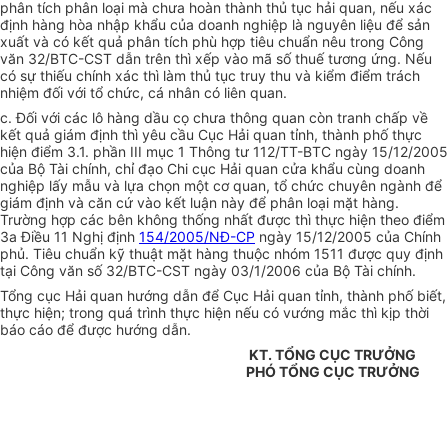
phân tích phân loại mà chưa hoàn thành thủ tục hải quan, nếu xác
định hàng hòa nhập khẩu của doanh nghiệp là nguyên liệu để sản
xuất và có kết quả phân tích phù hợp tiêu chuẩn nêu trong Công
văn 32/BTC-CST dẫn trên thì xếp vào mã số thuế tương ứng. Nếu
có sự thiếu chính xác thì làm thủ tục truy thu và kiểm điểm trách
nhiệm đối với tổ chức, cá nhân có liên quan.
c. Đối với các lô hàng dầu cọ chưa thông quan còn tranh chấp về
kết quả giám định thì yêu cầu Cục Hải quan tỉnh, thành phố thực
hiện điểm 3.1. phần III mục 1 Thông tư 112/TT-BTC ngày 15/12/2005
của Bộ Tài chính, chỉ đạo Chi cục Hải quan cửa khẩu cùng doanh
nghiệp lấy mẫu và lựa chọn một cơ quan, tổ chức chuyên ngành để
giám định và căn cứ vào kết luận này để phân loại mặt hàng.
Trường hợp các bên không thống nhất được thì thực hiện theo điểm
3a Điều 11 Nghị định
154/2005/NĐ-CP
ngày 15/12/2005 của Chính
phủ. Tiêu chuẩn kỹ thuật mặt hàng thuộc nhóm 1511 được quy định
tại Công văn số 32/BTC-CST ngày 03/1/2006 của Bộ Tài chính.
Tổng cục Hải quan hướng dẫn để Cục Hải quan tỉnh, thành phố biết,
thực hiện; trong quá trình thực hiện nếu có vướng mắc thì kịp thời
báo cáo để được hướng dẫn.
KT. TỔNG CỤC TRƯỞNG
PHÓ TỔNG CỤC TRƯỞNG