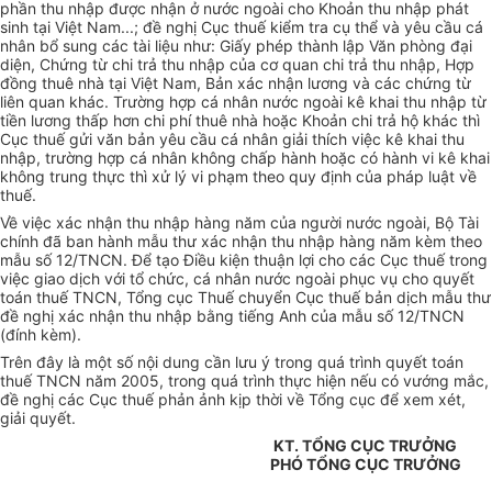
phần thu nhập được nhận ở nước ngoài cho Khoản thu nhập phát
sinh tại Việt Nam...; đề nghị Cục thuế kiểm tra cụ thể và yêu cầu cá
nhân bổ sung các tài liệu như: Giấy phép thành lập Văn phòng đại
diện, Chứng từ chi trả thu nhập của cơ quan chi trả thu nhập, Hợp
đồng thuê nhà tại Việt Nam, Bản xác nhận lương và các chứng từ
liên quan khác. Trường hợp cá nhân nước ngoài kê khai thu nhập từ
tiền lương thấp hơn chi phí thuê nhà hoặc Khoản chi trả hộ khác thì
Cục thuế gửi văn bản yêu cầu cá nhân giải thích việc kê khai thu
nhập, trường hợp cá nhân không chấp hành hoặc có hành vi kê khai
không trung thực thì xử lý vi phạm theo quy định của pháp luật về
thuế.
Về việc xác nhận thu nhập hàng năm của người nước ngoài, Bộ Tài
chính đã ban hành mẫu thư xác nhận thu nhập hàng năm kèm theo
mẫu số 12/TNCN. Để tạo Điều kiện thuận lợi cho các Cục thuế trong
việc giao dịch với tổ chức, cá nhân nước ngoài phục vụ cho quyết
toán thuế TNCN, Tổng cục Thuế chuyển Cục thuế bản dịch mẫu thư
đề nghị xác nhận thu nhập bằng tiếng Anh của mẫu số 12/TNCN
(đính kèm).
Trên đây là một số nội dung cần lưu ý trong quá trình quyết toán
thuế TNCN năm 2005, trong quá trình thực hiện nếu có vướng mắc,
đề nghị các Cục thuế phản ảnh kịp thời về Tổng cục để xem xét,
giải quyết.
KT. TỔNG CỤC TRƯỞNG
PHÓ TỔNG CỤC TRƯỞNG