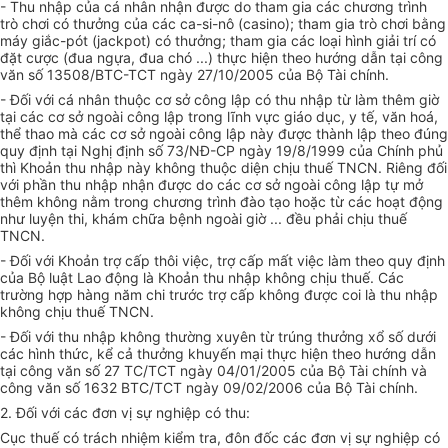
- Thu nhập của cá nhân nhận được do tham gia các chương trình
trò chơi có thưởng của các ca-si-nô (casino); tham gia trò chơi bằng
máy giắc-pót (jackpot) có thưởng; tham gia các loại hình giải trí có
đặt cược (đua ngựa, đua chó ...) thực hiện theo hướng dẫn tại công
văn số 13508/BTC-TCT ngày 27/10/2005 của Bộ Tài chính.
- Đối với cá nhân thuộc cơ sở công lập có thu nhập từ làm thêm giờ
tại các cơ sở ngoài công lập trong lĩnh vực giáo dục, y tế, văn hoá,
thể thao mà các cơ sở ngoài công lập này được thành lập theo đúng
quy định tại Nghị định số 73/NĐ-CP ngày 19/8/1999 của Chính phủ
thì Khoản thu nhập này không thuộc diện chịu thuế TNCN. Riêng đối
với phần thu nhập nhận được do các cơ sở ngoài công lập tự mở
thêm không nằm trong chương trình đào tạo hoặc từ các hoạt động
như luyện thi, khám chữa bệnh ngoài giờ ... đều phải chịu thuế
TNCN.
- Đối với Khoản trợ cấp thôi việc, trợ cấp mất việc làm theo quy định
của Bộ luật Lao động là Khoản thu nhập không chịu thuế. Các
trường hợp hàng năm chi trước trợ cấp không được coi là thu nhập
không chịu thuế TNCN.
- Đối với thu nhập không thường xuyên từ trúng thưởng xổ số dưới
các hình thức, kể cả thưởng khuyến mại thực hiện theo hướng dẫn
tại công văn số 27 TC/TCT ngày 04/01/2005 của Bộ Tài chính và
công văn số 1632 BTC/TCT ngày 09/02/2006 của Bộ Tài chính.
2. Đối với các đơn vị sự nghiệp có thu:
Cục thuế có trách nhiệm kiểm tra, đôn đốc các đơn vị sự nghiệp có