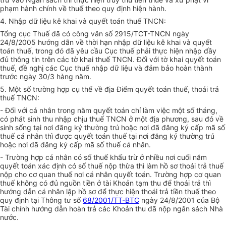
phạm hành chính về thuế theo quy định hiện hành.
4. Nhập dữ liệu kê khai và quyết toán thuế TNCN:
Tổng cục Thuế đã có công văn số 2915/TCT-TNCN ngày
24/8/2005 hướng dẫn về thời hạn nhập dữ liệu kê khai và quyết
toán thuế, trong đó đã yêu cầu Cục thuế phải thực hiện nhập đầy
đủ thông tin trên các tờ khai thuế TNCN. Đối với tờ khai quyết toán
thuế, đề nghị các Cục thuế nhập dữ liệu và đảm bảo hoàn thành
trước ngày 30/3 hàng năm.
5. Một số trường hợp cụ thể về địa Điểm quyết toán thuế, thoái trả
thuế TNCN:
- Đối với cá nhân trong năm quyết toán chỉ làm việc một số tháng,
có phát sinh thu nhập chịu thuế TNCN ở một địa phương, sau đó về
sinh sống tại nơi đăng ký thường trú hoặc nơi đã đăng ký cấp mã số
thuế cá nhân thì được quyết toán thuế tại nơi đăng ký thường trú
hoặc nơi đã đăng ký cấp mã số thuế cá nhân.
- Trường hợp cá nhân có số thuế khấu trừ ở nhiều nơi cuối năm
quyết toán xác định có số thuế nộp thừa thì làm hồ sơ thoái trả thuế
nộp cho cơ quan thuế nơi cá nhân quyết toán. Trường hợp cơ quan
thuế không có đủ nguồn tiền ở tài Khoản tạm thu để thoái trả thì
hướng dẫn cá nhân lập hồ sơ để thực hiện thoái trả tiền thuế theo
quy định tại Thông tư số
68/2001/TT-BTC
ngày 24/8/2001 của Bộ
Tài chính hướng dẫn hoàn trả các Khoản thu đã nộp ngân sách Nhà
nước.