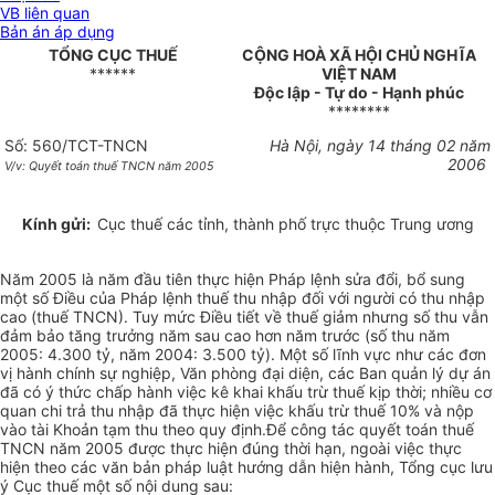
VB liên quan
Bản án áp dụng
TỔNG CỤC THUẾ
CỘNG HOÀ XÃ HỘI CHỦ NGHĨA
******
VIỆT NAM
Độc lập - Tự do - Hạnh phúc
********
Số: 560/TCT-TNCN
Hà Nội, ngày 14 tháng 02 năm
2006
V/v: Quyết toán thuế TNCN năm 2005
Kính gửi:
Cục thuế các tỉnh, thành phố trực thuộc Trung ương
Năm 2005 là năm đầu tiên thực hiện Pháp lệnh sửa đổi, bổ sung
một số Điều của Pháp lệnh thuế thu nhập đối với người có thu nhập
cao (thuế TNCN). Tuy mức Điều tiết về thuế giảm nhưng số thu vẫn
đảm bảo tăng trưởng năm sau cao hơn năm trước (số thu năm
2005: 4.300 tỷ, năm 2004: 3.500 tỷ). Một số lĩnh vực như các đơn
vị hành chính sự nghiệp, Văn phòng đại diện, các Ban quản lý dự án
đã có ý thức chấp hành việc kê khai khấu trừ thuế kịp thời; nhiều cơ
quan chi trả thu nhập đã thực hiện việc khấu trừ thuế 10% và nộp
vào tài Khoản tạm thu theo quy định.Để công tác quyết toán thuế
TNCN năm 2005 được thực hiện đúng thời hạn, ngoài việc thực
hiện theo các văn bản pháp luật hướng dẫn hiện hành, Tổng cục lưu
ý Cục thuế một số nội dung sau: