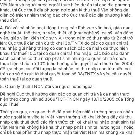
Việt Nam và người nước ngoài thực hiện dự án tại các địa phương
khác, thì Cục thuế địa phương nơi quản lý thu thuế Văn phòng đại
diện có trách nhiệm thông báo cho Cục thuế các địa phương khác
(nếu cần).
4. Đối với cá nhân hoạt động trong các lĩnh vực văn hoá, giáo dục,
nghệ thuật, thể thao, tư vấn, thiết kế (như nghệ sỹ, ca sỹ, vận động
viên, giáo viên, kiến trúc sư v.v.) trong năm có thu nhập từ 2 nơi trở
lên: Cục thuế cần căn cứ tờ khai 3b/TNTX do các cơ quan chi trả
thu nhập gửi hàng tháng có danh sách các cá nhân đã thực hiện
khấu trừ thuế 10% tại cơ quan chi trả thu nhập, các báo cáo danh
sách cá nhân có thu nhập phát sinh nhưng cơ quan chi trả chưa
thực hiện khấu trừ 10% (như hướng dẫn quyết toán thuế năm 2004)
để lựa chọn các đối tượng là cá nhân có thu nhập cao từ nhiều nơi,
trên cơ sở đó gửi tờ khai quyết toán số 08/TNTX và yêu cầu quyết
toán thuế tại cơ quan thuế.
5. Quản lý thuế TNCN đối với người nước ngoài:
Đề nghị Cục thuế hướng dẫn các cơ quan chi trả và cá nhân thực
hiện theo công văn số 3669/TCT-TNCN ngày 18/10/2005 của Tổng
cục Thuế.
Thời gian qua, cơ quan thuế đã phát hiện nhiều trường hợp cá nhân
nước ngoài làm việc tại Việt Nam thường kê khai không đầy đủ thu
nhập chịu thuế dưới các hình thức: chỉ kê khai thu nhập phát sinh tại
Việt Nam mà không kê khai thu nhập phát sinh tại nước ngoài, hoặc
chỉ kê khai phần thu nhập thực nhận tại Việt Nam mà không kê khai