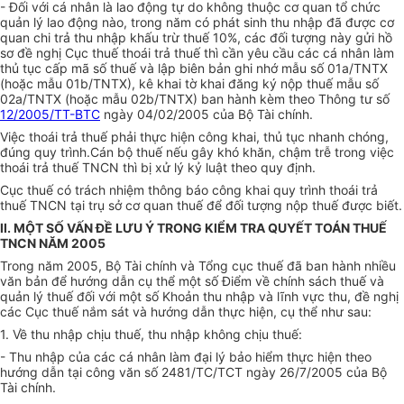
- Đối với cá nhân là lao động tự do không thuộc cơ quan tổ chức
quản lý lao động nào, trong năm có phát sinh thu nhập đã được cơ
quan chi trả thu nhập khấu trừ thuế 10%, các đối tượng này gửi hồ
sơ đề nghị Cục thuế thoái trả thuế thì cần yêu cầu các cá nhân làm
thủ tục cấp mã số thuế và lập biên bản ghi nhớ mẫu số 01a/TNTX
(hoặc mẫu 01b/TNTX), kê khai tờ khai đăng ký nộp thuế mẫu số
02a/TNTX (hoặc mẫu 02b/TNTX) ban hành kèm theo Thông tư số
12/2005/TT-BTC
ngày 04/02/2005 của Bộ Tài chính.
Việc thoái trả thuế phải thực hiện công khai, thủ tục nhanh chóng,
đúng quy trình.Cán bộ thuế nếu gây khó khăn, chậm trễ trong việc
thoái trả thuế TNCN thì bị xử lý kỷ luật theo quy định.
Cục thuế có trách nhiệm thông báo công khai quy trình thoái trả
thuế TNCN tại trụ sở cơ quan thuế để đối tượng nộp thuế được biết.
II. MỘT SỐ VẤN ĐỀ LƯU Ý TRONG KIỂM TRA QUYẾT TOÁN THUẾ
TNCN NĂM 2005
Trong năm 2005, Bộ Tài chính và Tổng cục thuế đã ban hành nhiều
văn bản để hướng dẫn cụ thể một số Điểm về chính sách thuế và
quản lý thuế đối với một số Khoản thu nhập và lĩnh vực thu, đề nghị
các Cục thuế nắm sát và hướng dẫn thực hiện, cụ thể như sau:
1. Về thu nhập chịu thuế, thu nhập không chịu thuế:
- Thu nhập của các cá nhân làm đại lý bảo hiểm thực hiện theo
hướng dẫn tại công văn số 2481/TC/TCT ngày 26/7/2005 của Bộ
Tài chính.