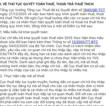
I. VỀ THỦ TỤC QUYẾT TOÁN THUẾ, THOÁI TRẢ THUẾ TNCN
Tổng cục trưởng Tổng cục Thuế đã ký Quyết định số
1640/QĐ-TCT
ngày 27/12/2005 về việc ban hành quy trình quyết toán thuế, thoái
trả thuế TNCN. Đề nghị Cục thuế hướng dẫn các cơ quan chi trả thu
nhập, các cá nhân thực hiện quyết toán thuế và thoái trả thuế theo
đúng quy trình trên, đồng thời lưu ý một số Điểm cụ thể sau:
1. Mẫu biểu kê khai quyết toán:
Các chỉ tiêu kê khai quyết toán thuế năm 2005 thực hiện theo mẫu
được sửa đổi ban hành kèm theo Thông tư số
12/2005/TT-BTC
ngày 04/02/2005 của Bộ Tài chính. Cục thuế có trách nhiệm đôn
đốc, yêu cầu các cơ quan chi trả thu nhập lập, nộp tờ khai số
03b/TNTX đầy đủ, đúng hạn và báo cáo danh sách chi trả thu nhập
cho cá nhân vãng lai nhưng đơn vị chưa thực hiện khấu trừ 10%
thuế TNCN. Danh sách phải ghi đầy đủ tên, địa chỉ, mã số thuế,
chứng minh nhân dân, thu nhập chi trả... để Cục thuế làm cơ sở xác
minh thu nhập của các cá nhân có thu nhập từ nhiều nơi.
2. Thực hiện cấp mã số thuế:
Cục thuế tiếp tục tuyên truyền, hướng dẫn cơ quan chi trả thu nhập
làm thủ tục đăng ký mã số thuế cho các cá nhân thuộc đơn vị mình
quản lý (đặc biệt là cá nhân có thu nhập từ nhiều nơi thuộc diện
phải quyết toán thuế trực tiếp tại cơ quan thuế). Đối với các cá nhân
gửi hồ sơ quyết toán thuế, hoặc hồ sơ thoái trả thuế đến Cục thuế
thì phải kiểm tra xem các đối tượng này đã được cấp mã số thuế
hay chưa? Nếu chưa có mã số thuế thì Cục thuế hướng dẫn cho cá