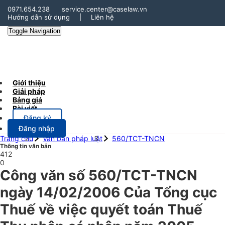
0971.654.238
service.center@caselaw.vn
Hướng dẫn sử dụng
|
Liên hệ
Toggle Navigation
Giới thiệu
Giải pháp
Bảng giá
Bài viết
Đăng ký
Đăng nhập
Trang chủ
Văn bản pháp luật
560/TCT-TNCN
Thông tin văn bản
412
0
Công văn số 560/TCT-TNCN
ngày 14/02/2006 Của Tổng cục
Thuế về việc quyết toán Thuế