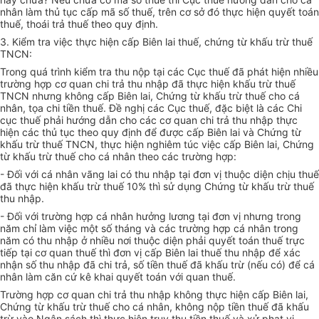
nhân làm thủ tục cấp mã số thuế, trên cơ sở đó thực hiện quyết toán
thuế, thoái trả thuế theo quy định.
3. Kiểm tra việc thực hiện cấp Biên lai thuế, chứng từ khấu trừ thuế
TNCN:
Trong quá trình kiểm tra thu nộp tại các Cục thuế đã phát hiện nhiều
trường hợp cơ quan chi trả thu nhập đã thực hiện khấu trừ thuế
TNCN nhưng không cấp Biên lai, Chứng từ khấu trừ thuế cho cá
nhân, tọa chi tiền thuế. Đề nghị các Cục thuế, đặc biệt là các Chi
cục thuế phải hướng dẫn cho các cơ quan chi trả thu nhập thực
hiện các thủ tục theo quy định để được cấp Biên lai và Chứng từ
khấu trừ thuế TNCN, thực hiện nghiêm túc việc cấp Biên lai, Chứng
từ khấu trừ thuế cho cá nhân theo các trường hợp:
- Đối với cá nhân vãng lai có thu nhập tại đơn vị thuộc diện chịu thuế
đã thực hiện khấu trừ thuế 10% thì sử dụng Chứng từ khấu trừ thuế
thu nhập.
- Đối với trường hợp cá nhân hưởng lương tại đơn vị nhưng trong
năm chỉ làm việc một số tháng và các trường hợp cá nhân trong
năm có thu nhập ở nhiều nơi thuộc diện phải quyết toán thuế trực
tiếp tại cơ quan thuế thì đơn vị cấp Biên lai thuế thu nhập để xác
nhận số thu nhập đã chi trả, số tiền thuế đã khấu trừ (nếu có) để cá
nhân làm căn cứ kê khai quyết toán với quan thuế.
Trường hợp cơ quan chi trả thu nhập không thực hiện cấp Biên lai,
Chứng từ khấu trừ thuế cho cá nhân, không nộp tiền thuế đã khấu
trừ vào Ngân sách thì thực hiện truy thu tiền thuế và xử phạt vi