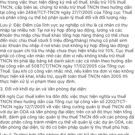
thu trong việc thực hiện đăng ký mã số thuế, khấu trừ 10% thuế
TNCN, cấp biên lai, chứng từ khấu trừ thuế TNCN theo hướng dẫn
tại công văn 2494/TCT-TNCN ngày 27/7/2005 của Tổng cục Thuế
và phân công cụ thể bộ phận quản lý thuế đối với đối tượng này.
Lưu ý: Đặc Điểm của lĩnh vực sự nghiệp có thu là cá nhân có thu
nhập tại nhiều nơi: Tại nơi ký hợp đồng lao động, lương và các
Khoản thu nhập chịu thuế khác tổng hợp hàng tháng có thể chưa
đến mức chịu thuế (dưới 5 triệu đồng/tháng) nhưng có phát sinh
các Khoản thu nhập ở nơi khác (nơi không ký hợp đồng lao động)
mà cơ quan chi trả thu nhập chưa thực hiện khấu trừ 10%. Cục thuế
phải có công văn nhắc nhở các đơn vị nếu không khấu trừ thuế
TNCN thì phải lập bảng kê danh sách các cá nhân theo hướng dẫn
tại công văn số 508TCT/TNCN ngày 17/02/2005 của Tổng cục
Thuế. Sau khi có công văn nhắc nhở, nếu kiểm tra đơn vị nào không
thực hiện kê khai, khấu trừ, quyết toán thuế TNCN năm 2005 thì
thực hiện xử lý vi phạm theo quy định.
3. Đối với khối dự án và Văn phòng đại diện:
Đề nghị Cục thuế kiểm tra đôn đốc việc thực hiện nghĩa vụ thuế
TNCN theo hướng dẫn của Tổng cục tại công văn số 2202/TCT-
TNCN ngày 12/7/2005 về việc tăng cường quản lý thuế TNCN đối
với dự án ODA và Văn phòng đại diện; trên cơ sở đó thực hiện tổng
kết, đánh giá công tác quản lý thu thuế TNCN đối với các phòng đã
được phân công tránh nhiệm cụ thể về quản lý các dự án ODA, các
Văn phòng đại diện, từ đó có biện pháp quản lý thu thuế phù hợp.
Lưu ý: Trường hợp Văn phòng đại diện chi trả thu nhập cho người