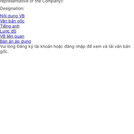
representative of the Company):
Designation:
Nội dung VB
Văn bản gốc
Tiếng anh
Lược đồ
VB liên quan
Bản án áp dụng
Vui lòng
Đăng ký
tài khoản hoặc
đăng nhập
để xem và tải văn bản
gốc.