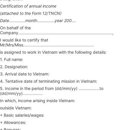
Certification of annual income
(attached to the Form 12/TNCN)
Date..............month...............year 200....
On behalf of the
Company.................................................................................,
I would like to certify that
Mr/Mrs/Miss.............................................................
is assigned to work in Vietnam with the following details:
1. Full name:
2. Designation:
3. Arrival date to Vietnam:
4. Tentative date of terminating mission in Vietnam:
5. Income in the period from (dd/mm/yy) ..................to
(dd/mm/yy).................
In which, income arising inside Vietnam:
outside Vietnam:
+ Basic salaries/wages:
+ Allowances:
+ Bonuses: