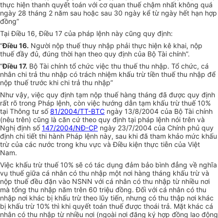
thực hiện thanh quyết toán với cơ quan thuế chậm nhất không quá
ngày 28 tháng 2 năm sau hoặc sau 30 ngày kể từ ngày hết hạn hợp
đồng”
Tại Điều 16, Điều 17 của pháp lệnh này cũng quy định:
“
Điều 16.
Người nộp thuế thuy nhập phải thực hiện kê khai, nộp
thuế đầy đủ, đúng thời hạn theo quy định của Bộ Tài chính”.
“
Điều 17.
Bộ Tài chính tổ chức việc thu thuế thu nhập. Tổ chức, cá
nhân chi trả thu nhập có trách nhiệm khấu trừ tiền thuế thu nhập để
nộp thuế trước khi chi trả thu nhập”
Như vậy, việc quy định tạm nộp thuế hàng tháng đã được quy định
rất rõ trong Pháp lệnh, còn việc hướng dẫn tạm khấu trừ thuế 10%
tại Thông tư số
81/2004/TT-BTC
ngày 13/8/2004 của Bộ Tài chính
(nêu trên) cũng là căn cứ theo quy định tại pháp lệnh nói trên và
Nghị định số
147/2004/NĐ-CP
ngày 23/7/2004 của Chính phủ quy
định chi tiết thi hành Pháp lệnh này, sau khi đã tham khảo mức khấu
trừ của các nước trong khu vực và Điều kiện thực tiễn của Việt
Nam.
Việc khấu trừ thuế 10% sẽ có tác dụng đảm bảo bình đẳng về nghĩa
vụ thuế giữa cá nhân có thu nhập một nơi hàng tháng khấu trừ và
nộp thuế đều đặn vào NSNN với cá nhân có thu nhập từ nhiều nơi
mà tổng thu nhập năm trên 60 triệu đồng. Đối với cá nhân có thu
nhập nơi khác bị khấu trừ theo lũy tiến, nhưng có thu thập nơi khác
bị khấu trừ 10% thì khi quyết toán thuế được thoái trả. Mặt khác cá
nhân có thu nhập từ nhiều nơi (ngoài nơi đăng ký hợp đồng lao động