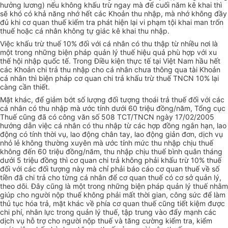
hưởng lương) nếu không khấu trừ ngay mà để cuối năm kê khai thì
sẽ khó có khả năng nhớ hết các Khoản thu nhập, mà nhớ không đầy
đủ khi cơ quan thuế kiểm tra phát hiện lại vi phạm tội khai man trốn
thuế hoặc cá nhân không tự giác kê khai thu nhập.
Việc khấu trừ thuế 10% đối với cá nhân có thu thập từ nhiều nơi là
một trong những biện pháp quản lý thuế hiệu quả phù hợp với xu
thế hội nhập quốc tế. Trong Điều kiện thực tế tại Việt Nam hầu hết
các Khoản chi trả thu nhập cho cá nhân chưa thông qua tài Khoản
cá nhân thì biện pháp cơ quan chi trả khấu trừ thuế TNCN 10% lại
càng cần thiết.
Mặt khác, để giảm bớt số lượng đối tượng thoái trả thuế đối với các
cá nhân có thu nhập mà ước tính dưới 60 triệu đồng/năm, Tổng cục
Thuế cũng đã có công văn số 508 TCT/TNCN ngày 17/02/2005
hướng dẫn việc cá nhân có thu nhập từ các hợp đồng ngắn hạn, lao
động có tính thời vụ, lao động chân tay, lao động giản đơn, dịch vụ
nhỏ lẻ không thường xuyên mà ước tính mức thu nhập chịu thuế
không đến 60 triệu đồng/năm, thu nhập chịu thuế bình quân tháng
dưới 5 triệu đồng thì cơ quan chi trả không phải khấu trừ 10% thuế
đối với các đối tượng này mà chỉ phải báo cáo cơ quan thuế về số
tiền đã chi trả cho từng cá nhân để cơ quan thuế có cơ sở quản lý,
theo dõi. Đây cũng là một trong những biện pháp quản lý thuế nhằm
giúp cho người nộp thuế không phải mất thời gian, công sức để làm
thủ tục hóa trả, mặt khác về phía cơ quan thuế cũng tiết kiệm được
chi phí, nhân lực trong quản lý thuế, tập trung vào đẩy mạnh các
dịch vụ hỗ trợ cho người nộp thuế và tăng cường kiểm tra, kiểm