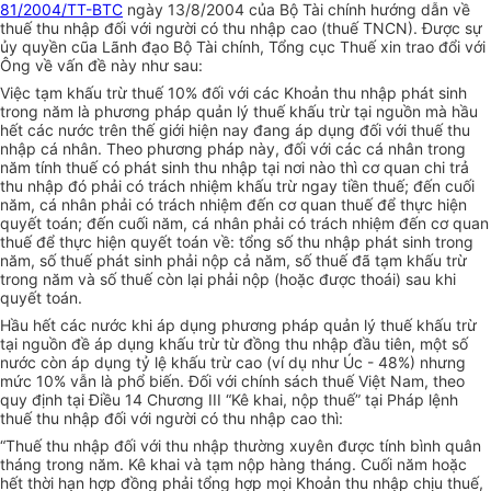
81/2004/TT-BTC
ngày 13/8/2004 của Bộ Tài chính hướng dẫn về
thuế thu nhập đối với người có thu nhập cao (thuế TNCN). Được sự
ủy quyền cũa Lãnh đạo Bộ Tài chính, Tổng cục Thuế xin trao đổi với
Ông về vấn đề này như sau:
Việc tạm khấu trừ thuế 10% đối với các Khoản thu nhập phát sinh
trong năm là phương pháp quản lý thuế khấu trừ tại nguồn mà hầu
hết các nước trên thế giới hiện nay đang áp dụng đối với thuế thu
nhập cá nhân. Theo phương pháp này, đối với các cá nhân trong
năm tính thuế có phát sinh thu nhập tại nơi nào thì cơ quan chi trả
thu nhập đó phải có trách nhiệm khấu trừ ngay tiền thuế; đến cuối
năm, cá nhân phải có trách nhiệm đến cơ quan thuế để thực hiện
quyết toán; đến cuối năm, cá nhân phải có trách nhiệm đến cơ quan
thuế để thực hiện quyết toán về: tổng số thu nhập phát sinh trong
năm, số thuế phát sinh phải nộp cả năm, số thuế đã tạm khấu trừ
trong năm và số thuế còn lại phải nộp (hoặc được thoái) sau khi
quyết toán.
Hầu hết các nước khi áp dụng phương pháp quản lý thuế khấu trừ
tại nguồn đề áp dụng khấu trừ từ đồng thu nhập đầu tiên, một số
nước còn áp dụng tỷ lệ khấu trừ cao (ví dụ như Úc - 48%) nhưng
mức 10% vẫn là phổ biến. Đối với chính sách thuế Việt Nam, theo
quy định tại Điều 14 Chương III “Kê khai, nộp thuế” tại Pháp lệnh
thuế thu nhập đối với người có thu nhập cao thì:
“Thuế thu nhập đối với thu nhập thường xuyên được tính bình quân
tháng trong năm. Kê khai và tạm nộp hàng tháng. Cuối năm hoặc
hết thời hạn hợp đồng phải tổng hợp mọi Khoản thu nhập chịu thuế,