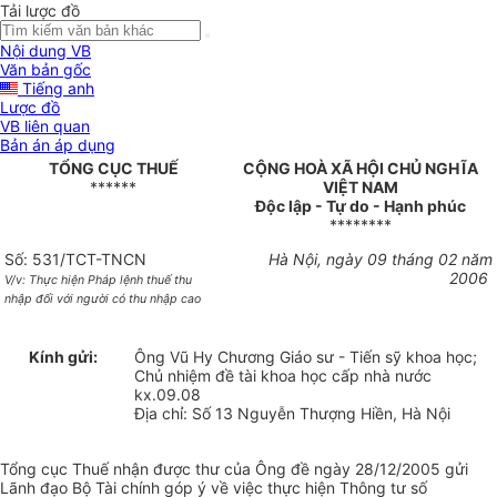
Tải lược đồ
Nội dung VB
Văn bản gốc
Tiếng anh
Lược đồ
VB liên quan
Bản án áp dụng
TỔNG CỤC THUẾ
CỘNG HOÀ XÃ HỘI CHỦ NGHĨA
******
VIỆT NAM
Độc lập - Tự do - Hạnh phúc
********
Số: 531/TCT-TNCN
Hà Nội, ngày 09 tháng 02 năm
2006
V/v: Thực hiện Pháp lệnh thuế thu
nhập đối với người có thu nhập cao
Kính gửi:
Ông Vũ Hy Chương Giáo sư - Tiến sỹ khoa học;
Chủ nhiệm đề tài khoa học cấp nhà nước
kx.09.08
Địa chỉ: Số 13 Nguyễn Thượng Hiền, Hà Nội
Tổng cục Thuế nhận được thư của Ông đề ngày 28/12/2005 gửi
Lãnh đạo Bộ Tài chính góp ý về việc thực hiện Thông tư số