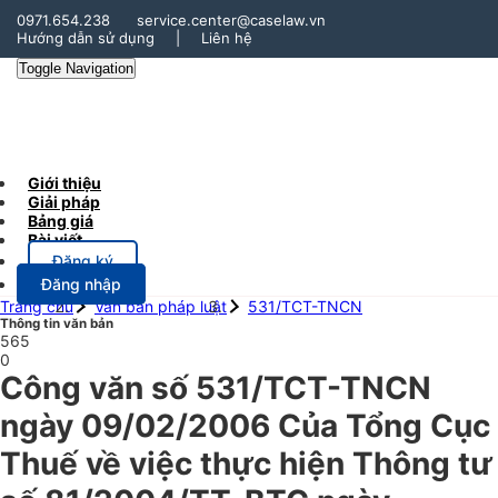
0971.654.238
service.center@caselaw.vn
Hướng dẫn sử dụng
|
Liên hệ
Toggle Navigation
Giới thiệu
Giải pháp
Bảng giá
Bài viết
Đăng ký
Đăng nhập
Trang chủ
Văn bản pháp luật
531/TCT-TNCN
Thông tin văn bản
565
0
Công văn số 531/TCT-TNCN
ngày 09/02/2006 Của Tổng Cục
Thuế về việc thực hiện Thông tư