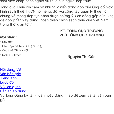
soát việc chấp hành nghĩa vụ thuế của người nộp thuế.
Tổng cục Thuế xin cảm ơn những ý kiến đóng góp của Ông đối vớic
hính sách thuế TNCN nói riêng, đối với công tác quản lý thuế nói
chung và mong tiếp tục nhận được những ý kiến đóng góp của Ông
để góp phần xây dựng, hoàn thiện chính sách thuế của Việt Nam
trong thời gian tới./.
KT. TỔNG CỤC TRƯỞNG
PHÓ TỔNG CỤC TRƯỞNG
Nơi nhận:
- Như trên
- Lãnh đạo Bộ Tài chính (để b/c);
- Cục thuế TP. Hà Nội;
- Lưu: VT, TNCN
Nguyễn Thị Cúc
Nội dung VB
Văn bản gốc
Tiếng anh
Lược đồ
VB liên quan
Bản án áp dụng
Vui lòng
Đăng ký
tài khoản hoặc
đăng nhập
để xem và tải văn bản
gốc.