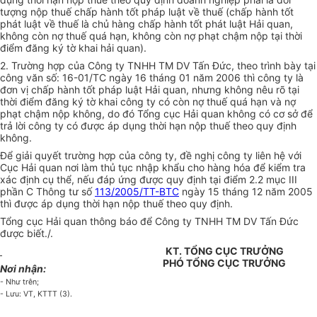
tượng nộp thuế chấp hành tốt pháp luật về thuế (chấp hành tốt
phát luật về thuế là chủ hàng chấp hành tốt phát luật Hải quan,
không còn nợ thuế quá hạn, không còn nợ phạt chậm nộp tại thời
điểm đăng ký tờ khai hải quan).
2. Trường hợp của Công ty TNHH TM DV Tấn Đức, theo trình bày tại
công văn số: 16-01/TC ngày 16 tháng 01 năm 2006 thì công ty là
đơn vị chấp hành tốt pháp luật Hải quan, nhưng không nêu rõ tại
thời điểm đăng ký tờ khai công ty có còn nợ thuế quá hạn và nợ
phạt chậm nộp không, do đó Tổng cục Hải quan không có cơ sở để
trả lời công ty có được áp dụng thời hạn nộp thuế theo quy định
không.
Để giải quyết trường hợp của công ty, đề nghị công ty liên hệ với
Cục Hải quan nơi làm thủ tục nhập khẩu cho hàng hóa để kiểm tra
xác định cụ thể, nếu đáp ứng được quy định tại điểm 2.2 mục III
phần C Thông tư số
113/2005/TT-BTC
ngày 15 tháng 12 năm 2005
thì được áp dụng thời hạn nộp thuế theo quy định.
Tổng cục Hải quan thông báo để Công ty TNHH TM DV Tấn Đức
được biết./.
KT. TỔNG CỤC TRƯỞNG
PHÓ TỔNG CỤC TRƯỞNG
Nơi nhận:
- Như trên;
- Lưu: VT, KTTT (3).