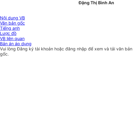
Đặng Thị Bình An
Nội dung VB
Văn bản gốc
Tiếng anh
Lược đồ
VB liên quan
Bản án áp dụng
Vui lòng
Đăng ký
tài khoản hoặc
đăng nhập
để xem và tải văn bản
gốc.