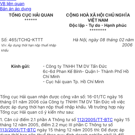
VB liên quan
Bản án áp dụng
TỔNG CỤC HẢI QUAN
CỘNG HOÀ XÃ HỘI CHỦ NGHĨA
******
VIỆT NAM
Độc lập - Tự do - Hạnh phúc
********
Số: 465/TCHQ-KTTT
Hà Nội, ngày 08 tháng 02 năm
2006
V/v: Áp dụng thời hạn nộp thuế nhập
khẩu
Kính gửi:
- Công ty TNHH TM DV Tấn Đức
6c-6d Phan Kế Bính- Quận I- Thành Phố Hồ
Chí Minh
- Cục hải quan Tp. Hồ Chí Minh
Tổng cục Hải quan nhận được công văn số: 16-01/TC ngày 16
tháng 01 năm 2006 của Công ty TNHH TM DV Tấn Đức về việc
được áp dụng thời hạn nộp thuế nhập khẩu. Về trường hợp này
Tổng cục Hải quan có ý kiến như sau:
1. Căn cứ điểm 2.1 phần A Thông tư số
112/2005/TT-BTC
ngày 15
tháng 12 năm 2005, điểm 2.2 mục III phần C Thông tư số
113/2005/TT-BTC
ngày 15 tháng 12 năm 2005 thì: Để được áp
dụng thời hạn nộp thuế theo quy định doanh nghiệp phải là đối