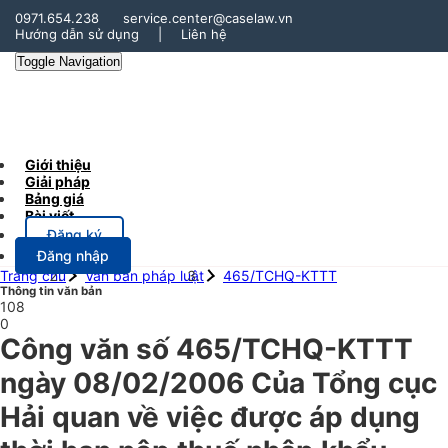
0971.654.238
service.center@caselaw.vn
Hướng dẫn sử dụng
|
Liên hệ
Toggle Navigation
Giới thiệu
Giải pháp
Bảng giá
Bài viết
Đăng ký
Đăng nhập
Trang chủ
Văn bản pháp luật
465/TCHQ-KTTT
Thông tin văn bản
108
0
Công văn số 465/TCHQ-KTTT
ngày 08/02/2006 Của Tổng cục
Hải quan về việc được áp dụng