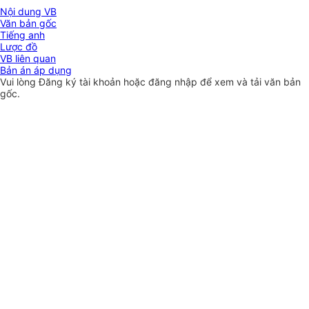
Nội dung VB
Văn bản gốc
Tiếng anh
Lược đồ
VB liên quan
Bản án áp dụng
Vui lòng
Đăng ký
tài khoản hoặc
đăng nhập
để xem và tải văn bản
gốc.