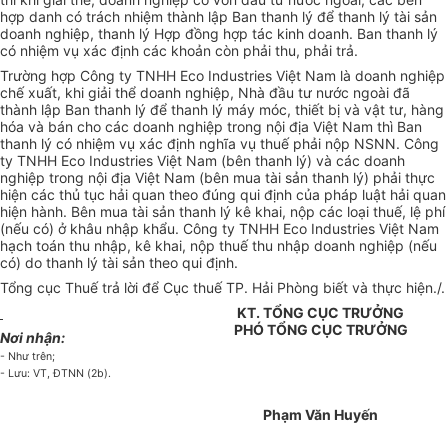
hợp danh có trách nhiệm thành lập Ban thanh lý để thanh lý tài sản
doanh nghiệp, thanh lý Hợp đồng hợp tác kinh doanh. Ban thanh lý
có nhiệm vụ xác định các khoản còn phải thu, phải trả.
Trường hợp Công ty TNHH Eco Industries Việt Nam là doanh nghiệp
chế xuất, khi giải thể doanh nghiệp, Nhà đầu tư nước ngoài đã
thành lập Ban thanh lý để thanh lý máy móc, thiết bị và vật tư, hàng
hóa và bán cho các doanh nghiệp trong nội địa Việt Nam thì Ban
thanh lý có nhiệm vụ xác định nghĩa vụ thuế phải nộp NSNN. Công
ty TNHH Eco Industries Việt Nam (bên thanh lý) và các doanh
nghiệp trong nội địa Việt Nam (bên mua tài sản thanh lý) phải thực
hiện các thủ tục hải quan theo đúng qui định của pháp luật hải quan
hiện hành. Bên mua tài sản thanh lý kê khai, nộp các loại thuế, lệ phí
(nếu có) ở khâu nhập khẩu. Công ty TNHH Eco Industries Việt Nam
hạch toán thu nhập, kê khai, nộp thuế thu nhập doanh nghiệp (nếu
có) do thanh lý tài sản theo qui định.
Tổng cục Thuế trả lời để Cục thuế TP. Hải Phòng biết và thực hiện./.
KT. TỔNG CỤC TRƯỞNG
PHÓ TỔNG CỤC TRƯỞNG
Nơi nhận:
- Như trên;
- Lưu: VT, ĐTNN (2b).
Phạm Văn Huyến