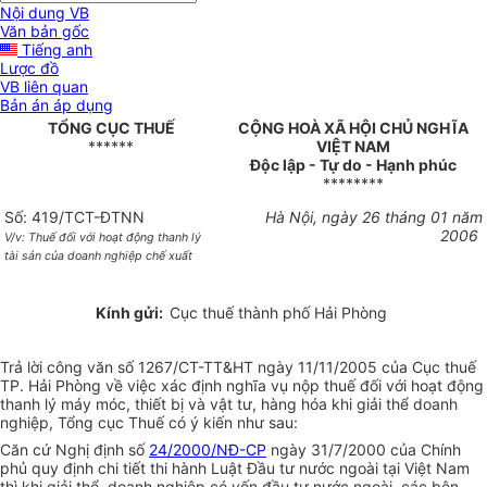
Nội dung VB
Văn bản gốc
Tiếng anh
Lược đồ
VB liên quan
Bản án áp dụng
TỔNG CỤC THUẾ
CỘNG HOÀ XÃ HỘI CHỦ NGHĨA
******
VIỆT NAM
Độc lập - Tự do - Hạnh phúc
********
Số: 419/TCT-ĐTNN
Hà Nội, ngày 26 tháng 01 năm
2006
V/v: Thuế đối với hoạt động thanh lý
tài sản của doanh nghiệp chế xuất
Kính gửi:
Cục thuế thành phố Hải Phòng
Trả lời công văn số 1267/CT-TT&HT ngày 11/11/2005 của Cục thuế
TP. Hải Phòng về việc xác định nghĩa vụ nộp thuế đối với hoạt động
thanh lý máy móc, thiết bị và vật tư, hàng hóa khi giải thể doanh
nghiệp, Tổng cục Thuế có ý kiến như sau:
Căn cứ Nghị định số
24/2000/NĐ-CP
ngày 31/7/2000 của Chính
phủ quy định chi tiết thi hành Luật Đầu tư nước ngoài tại Việt Nam
thì khi giải thể, doanh nghiệp có vốn đầu tư nước ngoài, các bên