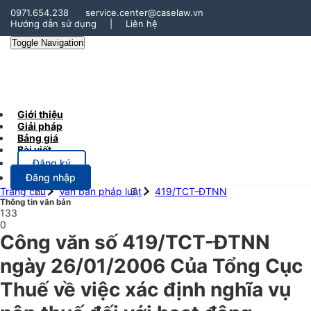
0971.654.238
service.center@caselaw.vn
Hướng dẫn sử dụng
|
Liên hệ
Toggle Navigation
Giới thiệu
Giải pháp
Bảng giá
Bài viết
Đăng ký
Đăng nhập
Trang chủ
Văn bản pháp luật
419/TCT-ĐTNN
Thông tin văn bản
133
0
Công văn số 419/TCT-ĐTNN
ngày 26/01/2006 Của Tổng Cục
Thuế về việc xác định nghĩa vụ