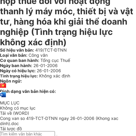
nộp thuế đối với hoạt động
thanh lý máy móc, thiết bị và vật
tư, hàng hóa khi giải thể doanh
nghiệp (Tình trạng hiệu lực
không xác định)
Số hiệu văn bản:
419/TCT-ĐTNN
Loại văn bản:
Công văn
Cơ quan ban hành:
Tổng cục Thuế
Ngày ban hành:
26-01-2006
Ngày có hiệu lực:
26-01-2006
Không xác định
Tình trạng hiệu lực:
Ngôn ngữ:
Định dạng văn bản hiện có:
MỤC LỤC
Không có mục lục
Tải về (WORD)
Cong van so 419-TCT-DTNN ngay 26-01-2006 (Khong xac
dinh).doc
Tải lược đồ