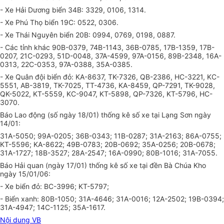
- Xe Hải Dương biển 34B: 3329, 0106, 1314.
- Xe Phú Thọ biển 19C: 0522, 0306.
- Xe Thái Nguyên biển 20B: 0994, 0769, 0198, 0887.
- Các tỉnh khác 90B-0379, 74B-1143, 36B-0785, 17B-1359, 17B-
0207, 21C-0293, 51D-0048, 37A-4599, 97A-0156, 89B-2348, 16A-
0313, 22C-0353, 97A-0388, 35A-0385.
- Xe Quân đội biển đỏ: KA-8637, TK-7326, QB-2386, HC-3221, KC-
5551, AB-3819, TK-7025, TT-4736, KA-8459, QP-7291, TK-9028,
QK-5022, KT-5559, KC-9047, KT-5898, QP-7326, KT-5796, HC-
3070.
Báo Lao động (số ngày 18/01) thống kê số xe tại Lạng Sơn ngày
14/01:
31A-5050; 99A-0205; 36B-0343; 11B-0287; 31A-2163; 86A-0755;
KT-5596; KA-8622; 49B-0783; 20B-0692; 35A-0256; 20B-0678;
31A-1727; 18B-3527; 28A-2547; 16A-0990; 80B-1016; 31A-7055.
Báo Hải quan (ngày 17/01) thống kê số xe tại đền Bà Chúa Kho
ngày 15/01/06:
- Xe biển đỏ: BC-3996; KT-5797;
- Biển xanh: 80B-1050; 31A-4646; 31A-0016; 12A-2502; 19B-0394;
31A-4947; 14C-1125; 35A-1617.
Nội dung VB