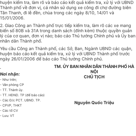
huyện kiểm tra, làm rõ và báo cáo kết quả kiểm tra, xử lý với UBND
Thành phố về đơn vị, cá nhân sử dụng xe công đi chợ đường biên
Tân Thanh, đi lễ đền, chùa trong các ngày 8/10, 14/01 và
15/01/2006.
2. Giao Công an Thành phố trực tiếp kiểm tra, làm rõ các xe mang
biển số 80B và 31A trong danh sách (đính kèm) thuộc quyền quản
lý của cơ quan, đơn vị nào; báo cáo Thủ tướng Chính phủ và Ủy ban
nhân dân Thành phố.
Yêu cầu Công an Thành phố, các Sở, Ban, Ngành UBND các quận,
huyện báo cáo kết quả kiểm tra, xử lý với UBND Thành phố trước
ngày 26/01/2006 để báo cáo Thủ tướng Chính phủ.
TM. ỦY BAN NHÂN DÂN THÀNH PHỐ HÀ
NỘI
Nơi nhận:
CHỦ TỊCH
- Như trên;
- Văn phòng CP
- TT. Thành ủy.
- TT. HĐND. TP (để báo cáo)
- Các Đ/c PCT. UBND. TP.
Nguyễn Quốc Triệu
- CPVP, THKT
- Các tổ CV
- Lưu: VT