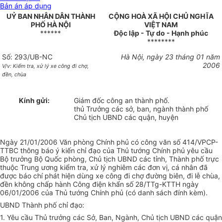
Bản án áp dụng
UỶ BAN NHÂN DÂN THÀNH
CỘNG HOÀ XÃ HỘI CHỦ NGHĨA
PHỐ HÀ NỘI
VIỆT NAM
******
Độc lập - Tự do - Hạnh phúc
********
Số: 293/UB-NC
Hà Nội, ngày 23 tháng 01 năm
2006
V/v: Kiểm tra, xử lý xe công đi chợ,
đền, chùa
Kính gửi:
Giám đốc công an thành phố.
thủ Trưởng các sở, ban, ngành thành phố
Chủ tịch UBND các quận, huyện
Ngày 21/01/2006 Văn phòng Chính phủ có công văn số 414/VPCP-
TTBC thông báo ý kiến chỉ đạo của Thủ tướng Chính phủ yêu cầu
Bộ trưởng Bộ Quốc phòng, Chủ tịch UBND các tỉnh, Thành phố trực
thuộc Trung ương kiểm tra, xử lý nghiêm các đơn vị, cá nhân đã
được báo chí phát hiện dùng xe công đi chợ đường biên, đi lễ chùa,
đền không chấp hành Công điện khẩn số 28/TTg-KTTH ngày
06/01/2006 của Thủ tướng Chính phủ (có danh sách đính kèm).
UBND Thành phố chỉ đạo:
1. Yêu cầu Thủ trưởng các Sở, Ban, Ngành, Chủ tịch UBND các quận