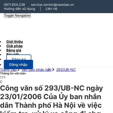
0971.654.238
service.center@caselaw.vn
Hướng dẫn sử dụng
|
Liên hệ
Toggle Navigation
Giới thiệu
Giải pháp
Bảng giá
Bài viết
Đăng ký
Đăng nhập
Trang chủ
Văn bản pháp luật
293/UB-NC
Thông tin văn bản
171
0
Công văn số 293/UB-NC ngày
23/01/2006 Của Ủy ban nhân
dân Thành phố Hà Nội về việc