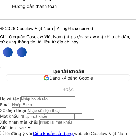
Hướng dẫn thanh toán
© 2026 Caselaw Việt Nam | All rights seserved
Ghi rõ nguồn Caselaw Việt Nam (
https://caselaw.vn
) khi trích dẫn,
sử dụng thông tin, tài liệu từ địa chỉ này.
Tạo tài khoản
Đăng ký bằng Google
HOẶC
Họ và tên
Email
Số điện thoại
Mật khẩu
Xác nhận mật khẩu
Giới tính
Tôi đồng ý với
Điều khoản sử dụng
website Caselaw Việt Nam