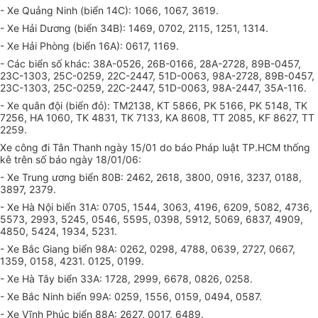
- Xe Quảng Ninh (biển 14C): 1066, 1067, 3619.
- Xe Hải Dương (biển 34B): 1469, 0702, 2115, 1251, 1314.
- Xe Hải Phòng (biển 16A): 0617, 1169.
- Các biển số khác: 38A-0526, 26B-0166, 28A-2728, 89B-0457,
23C-1303, 25C-0259, 22C-2447, 51D-0063, 98A-2728, 89B-0457,
23C-1303, 25C-0259, 22C-2447, 51D-0063, 98A-2447, 35A-116.
- Xe quân đội (biển đỏ): TM2138, KT 5866, PK 5166, PK 5148, TK
7256, HA 1060, TK 4831, TK 7133, KA 8608, TT 2085, KF 8627, TT
2259.
Xe công đi Tân Thanh ngày 15/01 do báo Pháp luật TP.HCM thống
kê trên số báo ngày 18/01/06:
- Xe Trung ương biển 80B: 2462, 2618, 3800, 0916, 3237, 0188,
3897, 2379.
- Xe Hà Nội biển 31A: 0705, 1544, 3063, 4196, 6209, 5082, 4736,
5573, 2993, 5245, 0546, 5595, 0398, 5912, 5069, 6837, 4909,
4850, 5424, 1934, 5231.
- Xe Bắc Giang biển 98A: 0262, 0298, 4788, 0639, 2727, 0667,
1359, 0158, 4231. 0125, 0199.
- Xe Hà Tây biển 33A: 1728, 2999, 6678, 0826, 0258.
- Xe Bắc Ninh biển 99A: 0259, 1556, 0159, 0494, 0587.
- Xe Vĩnh Phúc biển 88A: 2627, 0017, 6489.