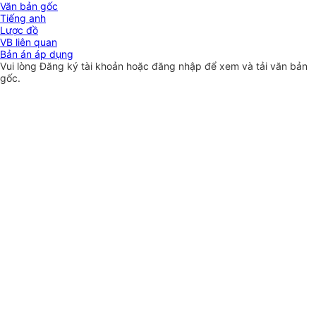
Văn bản gốc
Tiếng anh
Lược đồ
VB liên quan
Bản án áp dụng
Vui lòng
Đăng ký
tài khoản hoặc
đăng nhập
để xem và tải văn bản
gốc.