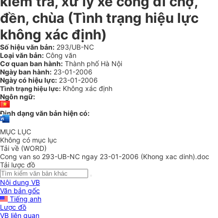
kiểm tra, xử lý xe công đi chợ,
đền, chùa (Tình trạng hiệu lực
không xác định)
Số hiệu văn bản:
293/UB-NC
Loại văn bản:
Công văn
Cơ quan ban hành:
Thành phố Hà Nội
Ngày ban hành:
23-01-2006
Ngày có hiệu lực:
23-01-2006
Không xác định
Tình trạng hiệu lực:
Ngôn ngữ:
Định dạng văn bản hiện có:
MỤC LỤC
Không có mục lục
Tải về (WORD)
Cong van so 293-UB-NC ngay 23-01-2006 (Khong xac dinh).doc
Tải lược đồ
Nội dung VB
Văn bản gốc
Tiếng anh
Lược đồ
VB liên quan