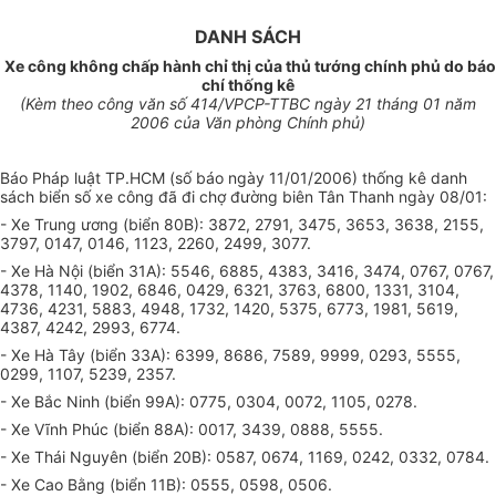
DANH SÁCH
Xe công không chấp hành chỉ thị của thủ tướng chính phủ do báo
chí thống kê
(Kèm theo công văn số 414/VPCP-TTBC ngày 21 tháng 01 năm
2006 của Văn phòng Chính phủ)
Báo Pháp luật TP.HCM (số báo ngày 11/01/2006) thống kê danh
sách biển số xe công đã đi chợ đường biên Tân Thanh ngày 08/01:
- Xe Trung ương (biển 80B): 3872, 2791, 3475, 3653, 3638, 2155,
3797, 0147, 0146, 1123, 2260, 2499, 3077.
- Xe Hà Nội (biển 31A): 5546, 6885, 4383, 3416, 3474, 0767, 0767,
4378, 1140, 1902, 6846, 0429, 6321, 3763, 6800, 1331, 3104,
4736, 4231, 5883, 4948, 1732, 1420, 5375, 6773, 1981, 5619,
4387, 4242, 2993, 6774.
- Xe Hà Tây (biển 33A): 6399, 8686, 7589, 9999, 0293, 5555,
0299, 1107, 5239, 2357.
- Xe Bắc Ninh (biển 99A): 0775, 0304, 0072, 1105, 0278.
- Xe Vĩnh Phúc (biển 88A): 0017, 3439, 0888, 5555.
- Xe Thái Nguyên (biển 20B): 0587, 0674, 1169, 0242, 0332, 0784.
- Xe Cao Bằng (biển 11B): 0555, 0598, 0506.