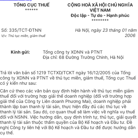
TỔNG CỤC THUẾ
CỘNG HOÀ XÃ HỘI CHỦ NGHĨA
******
VIỆT NAM
Độc lập - Tự do - Hạnh phúc
********
Số: 335/TCT-ĐTNN
Hà Nội, ngày 23 tháng 01 năm
2006
V/v: Thủ tục miễn, giảm thuế
Kính gửi:
Tổng công ty XDNN và PTNT
Địa chỉ: 68 Đường Trường Chinh, Hà Nội
Trả lời văn bản số 1219 TCTXD/TCKT ngày 16/12/2005 của Tổng
công ty XDNN và PTNT về thủ tục miễn, giảm thuế, Tổng cục Thuế
có ý kiến như sau:
Căn cứ theo các văn bản quy định hiện hành về thủ tục miễn giảm
thuế đối với trường hợp giải thể doanh nghiệp (đối với trường hợp
giải thể của Công ty Liên doanh Phương Mai), doanh nghiệp phải
thành lập ban thanh lý tài sản, thực hiện đầy đủ các thủ tục về
thanh lý tài sản. Sau đó, cơ quan thuế sẽ làm việc về nghĩa vụ thuế
đối với NSNN. Việc hướng dẫn, quy định trình tự, thủ tục, giải quyết
thanh lý tài sản thuộc thẩm quyền của Bộ Kế hoạch và Đầu tư. Đề
nghị Công ty liên hệ với Bộ Kế hoạch và Đầu tư để được hướng dẫn
cụ thể.