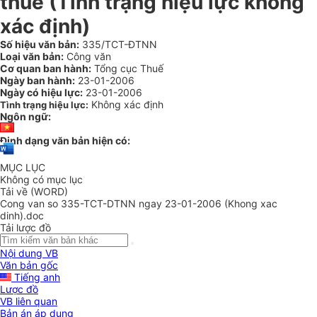
thuế (Tình trạng hiệu lực không
xác định)
Số hiệu văn bản:
335/TCT-ĐTNN
Loại văn bản:
Công văn
Cơ quan ban hành:
Tổng cục Thuế
Ngày ban hành:
23-01-2006
Ngày có hiệu lực:
23-01-2006
Không xác định
Tình trạng hiệu lực:
Ngôn ngữ:
Định dạng văn bản hiện có:
MỤC LỤC
Không có mục lục
Tải về (WORD)
Cong van so 335-TCT-DTNN ngay 23-01-2006 (Khong xac
dinh).doc
Tải lược đồ
Nội dung VB
Văn bản gốc
Tiếng anh
Lược đồ
VB liên quan
Bản án áp dụng