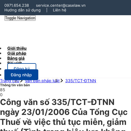
0971.654.238
service.center@caselaw.vn
Hướng dẫn sử dụng
|
Liên hệ
Toggle Navigation
Giới thiệu
Giải pháp
Bảng giá
Bài viết
Đăng ký
Đăng nhập
Trang chủ
Văn bản pháp luật
335/TCT-ĐTNN
Thông tin văn bản
85
0
Công văn số 335/TCT-ĐTNN
ngày 23/01/2006 Của Tổng Cục
Thuế về việc thủ tục miễn, giảm