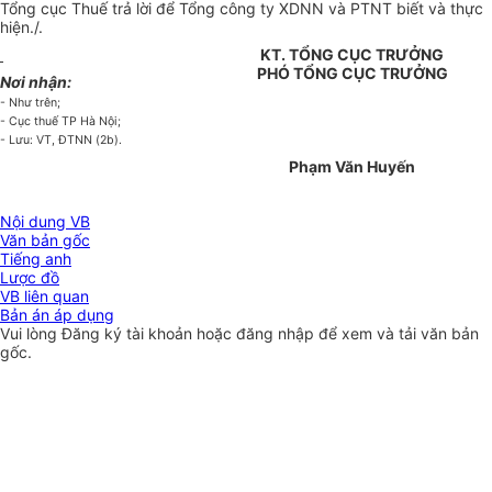
Tổng cục Thuế trả lời để Tổng công ty XDNN và PTNT biết và thực
hiện./.
KT. TỔNG CỤC TRƯỞNG
PHÓ TỔNG CỤC TRƯỞNG
Nơi nhận:
- Như trên;
- Cục thuế TP Hà Nội;
- Lưu: VT, ĐTNN (2b).
Phạm Văn Huyến
Nội dung VB
Văn bản gốc
Tiếng anh
Lược đồ
VB liên quan
Bản án áp dụng
Vui lòng
Đăng ký
tài khoản hoặc
đăng nhập
để xem và tải văn bản
gốc.