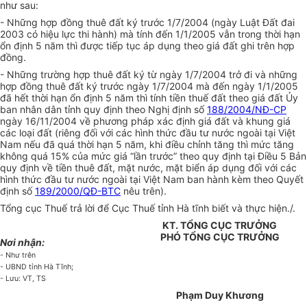
như sau:
- Những hợp đồng thuê đất ký trước 1/7/2004 (ngày Luật Đất đai
2003 có hiệu lực thi hành) mà tính đến 1/1/2005 vẫn trong thời hạn
ổn định 5 năm thì được tiếp tục áp dụng theo giá đất ghi trên hợp
đồng.
- Những trường hợp thuê đất ký từ ngày 1/7/2004 trở đi và những
hợp đồng thuê đất ký trước ngày 1/7/2004 mà đến ngày 1/1/2005
đã hết thời hạn ổn định 5 năm thì tính tiền thuế đất theo giá đất Ủy
ban nhân dân tỉnh quy định theo Nghị định số
188/2004/NĐ-CP
ngày 16/11/2004 về phương pháp xác định giá đất và khung giá
các loại đất (riêng đối với các hình thức đầu tư nước ngoài tại Việt
Nam nếu đã quá thời hạn 5 năm, khi điều chỉnh tăng thì mức tăng
không quá 15% của mức giá “lần trước” theo quy định tại Điều 5 Bản
quy định về tiền thuê đất, mặt nước, mặt biển áp dụng đối với các
hình thức đầu tư nước ngoài tại Việt Nam ban hành kèm theo Quyết
định số
189/2000/QĐ-BTC
nêu trên).
Tổng cục Thuế trả lời để Cục Thuế tỉnh Hà tĩnh biết và thực hiện./.
KT. TỔNG CỤC TRƯỞNG
PHÓ TỔNG CỤC TRƯỞNG
Nơi nhận:
- Như trên
- UBND tỉnh Hà Tĩnh;
- Lưu: VT, TS
Phạm Duy Khương