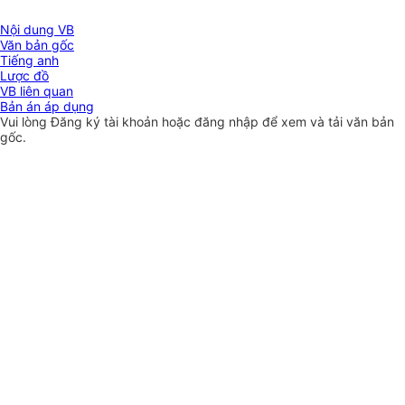
Nội dung VB
Văn bản gốc
Tiếng anh
Lược đồ
VB liên quan
Bản án áp dụng
Vui lòng
Đăng ký
tài khoản hoặc
đăng nhập
để xem và tải văn bản
gốc.