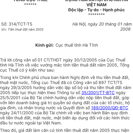
******
VIỆT NAM
Độc lập - Tự do - Hạnh phúc
********
Số: 314/TCT-TS
Hà Nội, ngày 20 tháng 01 năm
2006
V/v: Tiền thuê đất năm 2005
Kính gửi:
Cục thuế tỉnh Hà Tĩnh
Trả lời công văn số 01 CT/THDT ngày 30/12/2005 của Cục Thuế
tỉnh Hà Tĩnh về việc vướng mắc tính tiền thuê đất năm 2005, Tổng
cục Thuế có ý kiến như sau:
Trong khi Chính phủ chưa ban hành Nghị định về thu tiền thuê đất,
thuê mặt nước, Tổng cục Thuế đã có Công văn số 897 TCT/TS
ngày 29/3/2005 hướng dẫn việc lập số bộ và thu tiền thuê đất năm
2005 tiếp tục thực hiện theo Thông tư số
35/2001/TT-BTC
ngày
25/5/2001 của Bộ Tài chính hướng dẫn việc nộp tiền thuê đất, góp
vốn liên doanh bằng giá trị quyền sử dụng đất của các tổ chức, hộ
gia đình, cá nhân trong nước và Quyết định số
189/2000/QĐ-BTC
ngày 24/11/2000 của Bộ Tài chính về việc ban hành Bản quy định
về tiền thuê đất, mặt nước, mặt biển áp dụng đối với các hình thức
đầu tư nước ngoài tại Việt Nam.
Theo đó, giá đất làm căn cứ tính tiền thuê đất năm 2005 thực hiện