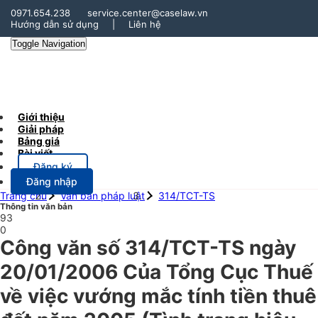
0971.654.238
service.center@caselaw.vn
Hướng dẫn sử dụng
|
Liên hệ
Toggle Navigation
Giới thiệu
Giải pháp
Bảng giá
Bài viết
Đăng ký
Đăng nhập
Trang chủ
Văn bản pháp luật
314/TCT-TS
Thông tin văn bản
93
0
Công văn số 314/TCT-TS ngày
20/01/2006 Của Tổng Cục Thuế
về việc vướng mắc tính tiền thuê