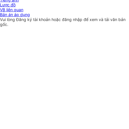
Lược đồ
VB liên quan
Bản án áp dụng
Vui lòng
Đăng ký
tài khoản hoặc
đăng nhập
để xem và tải văn bản
gốc.