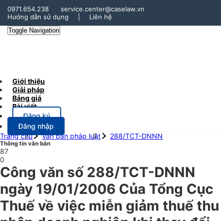
0971.654.238
service.center@caselaw.vn
Hướng dẫn sử dụng
|
Liên hệ
Toggle Navigation
Giới thiệu
Giải pháp
Bảng giá
Bài viết
Đăng ký
Đăng nhập
Trang chủ
Văn bản pháp luật
288/TCT-DNNN
Thông tin văn bản
87
0
Công văn số 288/TCT-DNNN
ngày 19/01/2006 Của Tổng Cục
Thuế về việc miễn giảm thuế thu