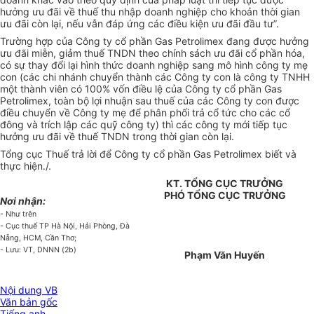
hưởng ưu đãi về thuế thu nhập doanh nghiệp cho khoản thời gian
ưu đãi còn lại, nếu vẫn đáp ứng các điều kiện ưu đãi đầu tư”.
Trường hợp của Công ty cổ phần Gas Petrolimex đang được hưởng
ưu đãi miễn, giảm thuế TNDN theo chính sách ưu đãi cổ phần hóa,
có sự thay đổi lại hình thức doanh nghiệp sang mô hình công ty mẹ
con (các chi nhánh chuyển thành các Công ty con là công ty TNHH
một thành viên có 100% vốn điều lệ của Công ty cổ phần Gas
Petrolimex, toàn bộ lợi nhuận sau thuế của các Công ty con được
điều chuyển về Công ty mẹ để phân phối trả cổ tức cho các cổ
đông và trích lập các quỹ công ty) thì các công ty mới tiếp tục
hưởng ưu đãi về thuế TNDN trong thời gian còn lại.
Tổng cục Thuế trả lời để Công ty cổ phần Gas Petrolimex biết và
thực hiện./.
KT. TỔNG CỤC TRƯỞNG
PHÓ TỔNG CỤC TRƯỞNG
Nơi nhận:
- Như trên
- Cục thuế TP Hà Nội, Hải Phòng, Đà
Nẵng, HCM, Cần Thơ;
- Lưu: VT, DNNN (2b)
Phạm Văn Huyến
Nội dung VB
Văn bản gốc
Tiếng anh