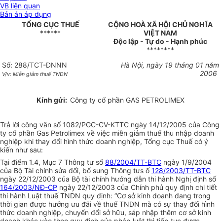
VB liên quan
Bản án áp dụng
TỔNG CỤC THUẾ
CỘNG HOÀ XÃ HỘI CHỦ NGHĨA
******
VIỆT NAM
Độc lập - Tự do - Hạnh phúc
********
Số: 288/TCT-DNNN
Hà Nội, ngày 19 tháng 01 năm
2006
V/v: Miễn giảm thuế TNDN
Kính gửi:
Công ty cổ phần GAS PETROLIMEX
Trả lời công văn số 1082/PGC-CV-KTTC ngày 14/12/2005 của Công
ty cổ phần Gas Petrolimex về việc miễn giảm thuế thu nhập doanh
nghiệp khi thay đổi hình thức doanh nghiệp, Tổng cục Thuế có ý
kiến như sau:
Tại điểm 1.4, Mục 7 Thông tư số
88/2004/TT-BTC
ngày 1/9/2004
của Bộ Tài chính sửa đổi, bổ sung Thông tưs ố
128/2003/TT-BTC
ngày 22/12/2003 của Bộ tài chính hướng dẫn thi hành Nghị định số
164/2003/NĐ-CP
ngày 22/12/2003 của Chính phủ quy định chi tiết
thi hành Luật thuế TNDN quy định: “Cơ sở kinh doanh đang trong
thời gian được hưởng ưu đãi về thuế TNDN mà có sự thay đổi hình
thức doanh nghiệp, chuyển đổi sở hữu, sáp nhập thêm cơ sở kinh
doanh khác vào theo quy định của pháp luật thì tiếp tục được