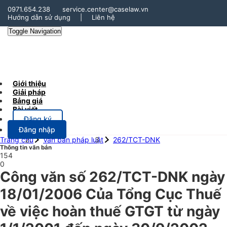
0971.654.238
service.center@caselaw.vn
Hướng dẫn sử dụng
|
Liên hệ
Toggle Navigation
Giới thiệu
Giải pháp
Bảng giá
Bài viết
Đăng ký
Đăng nhập
Trang chủ
Văn bản pháp luật
262/TCT-DNK
Thông tin văn bản
154
0
Công văn số 262/TCT-DNK ngày
18/01/2006 Của Tổng Cục Thuế
về việc hoàn thuế GTGT từ ngày