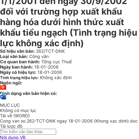
1/1/2001 đến ngày 30/9/2002
đối với trường hợp xuất khẩu
hàng hóa dưới hình thức xuất
khẩu tiểu ngạch (Tình trạng hiệu
lực không xác định)
Số hiệu văn bản:
262/TCT-DNK
Loại văn bản:
Công văn
Cơ quan ban hành:
Tổng cục Thuế
Ngày ban hành:
18-01-2006
Ngày có hiệu lực:
18-01-2006
Không xác định
Tình trạng hiệu lực:
Ngôn ngữ:
Định dạng văn bản hiện có:
MỤC LỤC
Không có mục lục
Tải về (WORD)
Cong van so 262-TCT-DNK ngay 18-01-2006 (Khong xac dinh).doc
Tải lược đồ
Nội dung VB