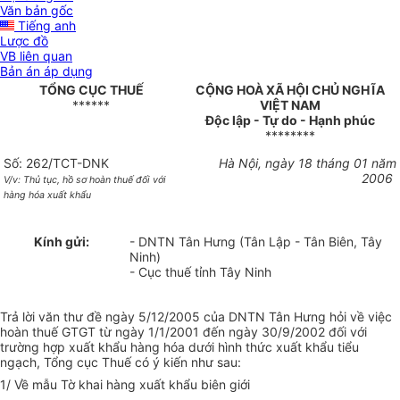
Văn bản gốc
Tiếng anh
Lược đồ
VB liên quan
Bản án áp dụng
TỔNG CỤC THUẾ
CỘNG HOÀ XÃ HỘI CHỦ NGHĨA
******
VIỆT NAM
Độc lập - Tự do - Hạnh phúc
********
Số: 262/TCT-DNK
Hà Nội, ngày 18 tháng 01 năm
2006
V/v: Thủ tục, hồ sơ hoàn thuế đối với
hàng hóa xuất khẩu
Kính gửi:
- DNTN Tân Hưng (Tân Lập - Tân Biên, Tây
Ninh)
- Cục thuế tỉnh Tây Ninh
Trả lời văn thư đề ngày 5/12/2005 của DNTN Tân Hưng hỏi về việc
hoàn thuế GTGT từ ngày 1/1/2001 đến ngày 30/9/2002 đối với
trường hợp xuất khẩu hàng hóa dưới hình thức xuất khẩu tiểu
ngạch, Tổng cục Thuế có ý kiến như sau:
1/ Về mẫu Tờ khai hàng xuất khẩu biên giới