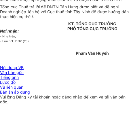
Tổng cục Thuế trả lời để DNTN Tân Hưng được biết và đề nghị
Doanh nghiệp liên hệ với Cục thuế tỉnh Tây Ninh để được hướng dẫn
thực hiện cụ thể./.
KT. TỔNG CỤC TRƯỞNG
PHÓ TỔNG CỤC TRƯỞNG
Nơi nhận:
- Như trên;
- Lưu: VT, DNK (2b).
Phạm Văn Huyến
Nội dung VB
Văn bản gốc
Tiếng anh
Lược đồ
VB liên quan
Bản án áp dụng
Vui lòng
Đăng ký
tài khoản hoặc
đăng nhập
để xem và tải văn bản
gốc.