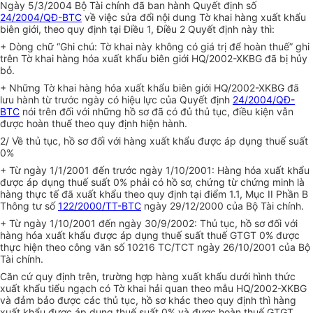
Ngày 5/3/2004 Bộ Tài chính đã ban hành Quyết định số
24/2004/QĐ-BTC
về việc sửa đổi nội dung Tờ khai hàng xuất khẩu
biên giới, theo quy định tại Điều 1, Điều 2 Quyết định này thì:
+ Dòng chữ “Ghi chú: Tờ khai này không có giá trị để hoàn thuế” ghi
trên Tờ khai hàng hóa xuất khẩu biên giới HQ/2002-XKBG đã bị hủy
bỏ.
+ Những Tờ khai hàng hóa xuất khẩu biên giới HQ/2002-XKBG đã
lưu hành từ trước ngày có hiệu lực của Quyết định
24/2004/QĐ-
BTC
nói trên đối với những hồ sơ đã có đủ thủ tục, điều kiện vẫn
được hoàn thuế theo quy định hiện hành.
2/ Về thủ tục, hồ sơ đối với hàng xuất khẩu được áp dụng thuế suất
0%
+ Từ ngày 1/1/2001 đến trước ngày 1/10/2001: Hàng hóa xuất khẩu
được áp dụng thuế suất 0% phải có hồ sơ, chứng từ chứng minh là
hàng thực tế đã xuất khẩu theo quy định tại điểm 1.1, Mục II Phần B
Thông tư số
122/2000/TT-BTC
ngày 29/12/2000 của Bộ Tài chính.
+ Từ ngày 1/10/2001 đến ngày 30/9/2002: Thủ tục, hồ sơ đối với
hàng hóa xuất khẩu được áp dụng thuế suất thuế GTGT 0% được
thực hiện theo công văn số 10216 TC/TCT ngày 26/10/2001 của Bộ
Tài chính.
Căn cứ quy định trên, trường hợp hàng xuất khẩu dưới hình thức
xuất khẩu tiểu ngạch có Tờ khai hải quan theo mẫu HQ/2002-XKBG
và đảm bảo được các thủ tục, hồ sơ khác theo quy định thì hàng
xuất khẩu được áp dụng thuế suất 0% và được hoàn thuế GTGT.