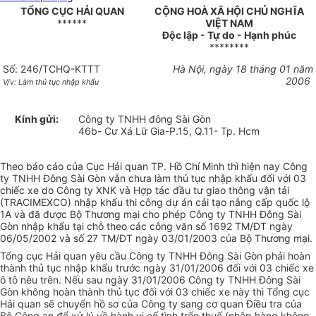
TỔNG CỤC HẢI QUAN
CỘNG HOÀ XÃ HỘI CHỦ NGHĨA
******
VIỆT NAM
Độc lập - Tự do - Hạnh phúc
********
Số: 246/TCHQ-KTTT
Hà Nội, ngày 18 tháng 01 năm
2006
V/v: Làm thủ tục nhập khẩu
Kính gửi:
Công ty TNHH đông Sài Gòn
46b- Cư Xá Lữ Gia-P.15, Q.11- Tp. Hcm
Theo báo cáo của Cục Hải quan TP. Hồ Chí Minh thì hiện nay Công
ty TNHH Đông Sài Gòn vẫn chưa làm thủ tục nhập khẩu đối với 03
chiếc xe do Công ty XNK và Hợp tác đầu tư giao thông vận tải
(TRACIMEXCO) nhập khẩu thi công dự án cải tạo nâng cấp quốc lộ
1A và đã được Bộ Thương mại cho phép Công ty TNHH Đông Sài
Gòn nhập khẩu tại chỗ theo các công văn số 1692 TM/ĐT ngày
06/05/2002 và số 27 TM/ĐT ngày 03/01/2003 của Bộ Thương mại.
Tổng cục Hải quan yêu cầu Công ty TNHH Đông Sài Gòn phải hoàn
thành thủ tục nhập khẩu trước ngày 31/01/2006 đối với 03 chiếc xe
ô tô nêu trên. Nếu sau ngày 31/01/2006 Công ty TNHH Đông Sài
Gòn không hoàn thành thủ tục đối với 03 chiếc xe này thì Tổng cục
Hải quan sẽ chuyển hồ sơ của Công ty sang cơ quan Điều tra của
Bộ Công an để xử lý về hành vi cố tình trốn thuế (nhập hàng không