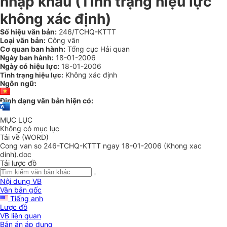
nhập khẩu (Tình trạng hiệu lực
không xác định)
Số hiệu văn bản:
246/TCHQ-KTTT
Loại văn bản:
Công văn
Cơ quan ban hành:
Tổng cục Hải quan
Ngày ban hành:
18-01-2006
Ngày có hiệu lực:
18-01-2006
Không xác định
Tình trạng hiệu lực:
Ngôn ngữ:
Định dạng văn bản hiện có:
MỤC LỤC
Không có mục lục
Tải về (WORD)
Cong van so 246-TCHQ-KTTT ngay 18-01-2006 (Khong xac
dinh).doc
Tải lược đồ
Nội dung VB
Văn bản gốc
Tiếng anh
Lược đồ
VB liên quan
Bản án áp dụng