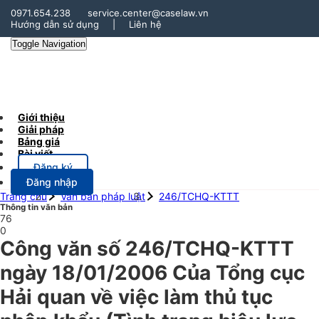
0971.654.238
service.center@caselaw.vn
Hướng dẫn sử dụng
|
Liên hệ
Toggle Navigation
Giới thiệu
Giải pháp
Bảng giá
Bài viết
Đăng ký
Đăng nhập
Trang chủ
Văn bản pháp luật
246/TCHQ-KTTT
Thông tin văn bản
76
0
Công văn số 246/TCHQ-KTTT
ngày 18/01/2006 Của Tổng cục
Hải quan về việc làm thủ tục