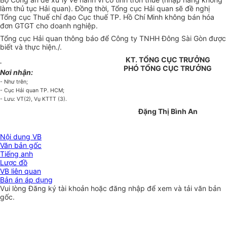
làm thủ tục Hải quan). Đồng thời, Tổng cục Hải quan sẽ đề nghị
Tổng cục Thuế chỉ đạo Cục thuế TP. Hồ Chí Minh không bán hóa
đơn GTGT cho doanh nghiệp.
Tổng cục Hải quan thông báo để Công ty TNHH Đông Sài Gòn được
biết và thực hiện./.
KT. TỔNG CỤC TRƯỞNG
PHÓ TỔNG CỤC TRƯỞNG
Nơi nhận:
- Như trên;
- Cục Hải quan TP. HCM;
- Lưu: VT(2), Vụ KTTT (3).
Đặng Thị Bình An
Nội dung VB
Văn bản gốc
Tiếng anh
Lược đồ
VB liên quan
Bản án áp dụng
Vui lòng
Đăng ký
tài khoản hoặc
đăng nhập
để xem và tải văn bản
gốc.