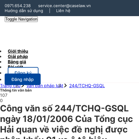
0971.654.238
service.center@caselaw.vn
Hướng dẫn sử dụng
|
Liên hệ
Toggle Navigation
Giới thiệu
Giải pháp
Bảng giá
Bài viết
Đăng ký
Đăng nhập
Trang chủ
Văn bản pháp luật
244/TCHQ-GSQL
Thông tin văn bản
107
0
Công văn số 244/TCHQ-GSQL
ngày 18/01/2006 Của Tổng cục
Hải quan về việc đề nghị được