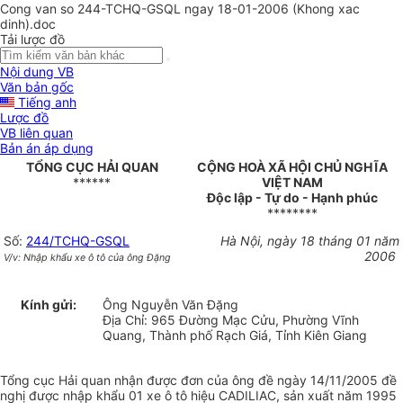
Cong van so 244-TCHQ-GSQL ngay 18-01-2006 (Khong xac
dinh).doc
Tải lược đồ
Nội dung VB
Văn bản gốc
Tiếng anh
Lược đồ
VB liên quan
Bản án áp dụng
TỔNG CỤC HẢI QUAN
CỘNG HOÀ XÃ HỘI CHỦ NGHĨA
******
VIỆT NAM
Độc lập - Tự do - Hạnh phúc
********
Số:
244/TCHQ-GSQL
Hà Nội, ngày 18 tháng 01 năm
2006
V/v: Nhập khẩu xe ô tô của ông Đặng
Kính gửi:
Ông Nguyễn Văn Đặng
Địa Chỉ: 965 Đường Mạc Cửu, Phường Vĩnh
Quang, Thành phố Rạch Giá, Tỉnh Kiên Giang
Tổng cục Hải quan nhận được đơn của ông đề ngày 14/11/2005 đề
nghị được nhập khẩu 01 xe ô tô hiệu CADILIAC, sản xuất năm 1995