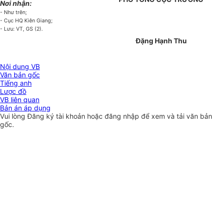
Nơi nhận:
- Như trên;
- Cục HQ Kiên Giang;
- Lưu: VT, GS (2).
Đặng Hạnh Thu
Nội dung VB
Văn bản gốc
Tiếng anh
Lược đồ
VB liên quan
Bản án áp dụng
Vui lòng
Đăng ký
tài khoản hoặc
đăng nhập
để xem và tải văn bản
gốc.