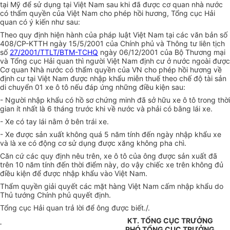
tại Mỹ để sử dụng tại Việt Nam sau khi đã được cơ quan nhà nước
có thẩm quyền của Việt Nam cho phép hồi hương, Tổng cục Hải
quan có ý kiến như sau:
Theo quy định hiện hành của pháp luật Việt Nam tại các văn bản số
408/CP-KTTH ngày 15/5/2001 của Chính phủ và Thông tư liên tịch
số
27/2001/TTLT/BTM-TCHQ
ngày 06/12/2001 của Bộ Thương mại
và Tổng cục Hải quan thì người Việt Nam định cư ở nước ngoài được
Cơ quan Nhà nước có thẩm quyền của VN cho phép hồi hương về
định cư tại Việt Nam được nhập khẩu miễn thuế theo chế độ tài sản
di chuyển 01 xe ô tô nếu đáp ứng những điều kiện sau:
- Người nhập khẩu có hồ sơ chứng minh đã sở hữu xe ô tô trong thời
gian ít nhất là 6 tháng trước khi về nước và phải có bằng lái xe.
- Xe có tay lái nằm ở bên trái xe.
- Xe được sản xuất không quá 5 năm tính đến ngày nhập khẩu xe
và là xe có động cơ sử dụng được xăng không pha chì.
Căn cứ các quy định nêu trên, xe ô tô của ông được sản xuất đã
trên 10 năm tính đến thời điểm này, do vậy chiếc xe trên không đủ
điều kiện để được nhập khẩu vào Việt Nam.
Thẩm quyền giải quyết các mặt hàng Việt Nam cấm nhập khẩu do
Thủ tướng Chính phủ quyết định.
Tổng cục Hải quan trả lời để ông được biết./.
KT. TỔNG CỤC TRƯỞNG
PHÓ TỔNG CỤC TRƯỞNG