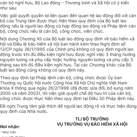
cán bộ nghỉ hưu, Bộ Lao động – Thương binh và Xã hội có ý kiến
như sau:
Việc giải quyết quyền lợi liên quan đến quan hệ lao động đối với cán
bộ của Trung tâm được thực hiện theo quy định của Bộ luật lao
động nếu là người lao động có hợp đồng lao động và Pháp lệnh cán
bộ, công chức nếu là cán bộ, công chức, viên chức.
Nội dung Chương XII của Bộ luật lao động quy định về bảo hiểm xã
hội và Điều lệ bảo hiểm xã hội ban hành kèm theo Nghị định số
12/CP ngày 26/1/1995 của Chính phủ không có quy định người lao
động trước khi đủ điều kiện nghỉ hưu được nghỉ việc 3 tháng hưởng
nguyên lương và phụ cấp hoặc hưởng nguyên lương và phụ cấp 3
tháng sau khi đủ điều kiện nghỉ hưu. Tại các Chương khác của Bộ
luật lao động cũng không có quy định này.
Theo quy định tại Pháp lệnh cán bộ, công chức được Ủy ban
Thường vụ Quốc hội nước Cộng hòa Xã hội Chủ nghĩa Việt Nam
khóa X thông qua ngày 26/2/1998 (đã được sửa đổi, bổ sung năm
2000 và năm 2003), thì việc giải quyết chế độ hưu trí của cán bộ,
công chức được thực hiện theo quy định tại Điều 30 Pháp lệnh này.
Đề nghị Trung tâm giải thích để người lao động rõ và thực hiện đúng
quy định của Nhà nước.
TL/ BỘ TRƯỞNG
VỤ TRƯỞNG VỤ BẢO HIỂM XÃ HỘI
Nơi nhận:
- Như trên