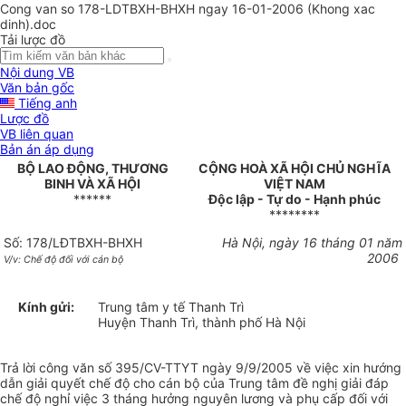
Cong van so 178-LDTBXH-BHXH ngay 16-01-2006 (Khong xac
dinh).doc
Tải lược đồ
Nội dung VB
Văn bản gốc
Tiếng anh
Lược đồ
VB liên quan
Bản án áp dụng
BỘ LAO ĐỘNG, THƯƠNG
CỘNG HOÀ XÃ HỘI CHỦ NGHĨA
BINH VÀ XÃ HỘI
VIỆT NAM
******
Độc lập - Tự do - Hạnh phúc
********
Số: 178/LĐTBXH-BHXH
Hà Nội, ngày 16 tháng 01 năm
2006
V/v: Chế độ đối với cán bộ
Kính gửi:
Trung tâm y tế Thanh Trì
Huyện Thanh Trì, thành phố Hà Nội
Trả lời công văn số 395/CV-TTYT ngày 9/9/2005 về việc xin hướng
dẫn giải quyết chế độ cho cán bộ của Trung tâm đề nghị giải đáp
chế độ nghỉ việc 3 tháng hưởng nguyên lương và phụ cấp đối với