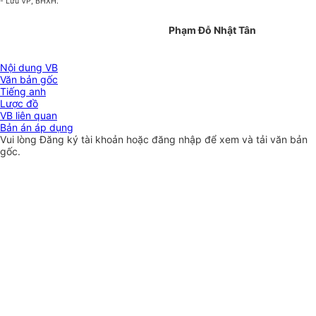
- Lưu VP, BHXH.
Phạm Đỗ Nhật Tân
Nội dung VB
Văn bản gốc
Tiếng anh
Lược đồ
VB liên quan
Bản án áp dụng
Vui lòng
Đăng ký
tài khoản hoặc
đăng nhập
để xem và tải văn bản
gốc.