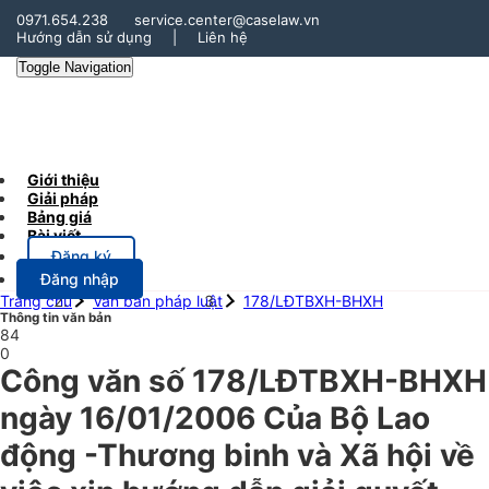
0971.654.238
service.center@caselaw.vn
Hướng dẫn sử dụng
|
Liên hệ
Toggle Navigation
Giới thiệu
Giải pháp
Bảng giá
Bài viết
Đăng ký
Đăng nhập
Trang chủ
Văn bản pháp luật
178/LĐTBXH-BHXH
Thông tin văn bản
84
0
Công văn số 178/LĐTBXH-BHXH
ngày 16/01/2006 Của Bộ Lao
động -Thương binh và Xã hội về