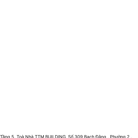
Tầng 5, Toà Nhà TTM BUILDING, Số 309 Bạch Đằng , Phường 2 ,