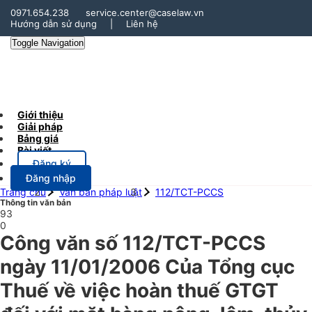
0971.654.238
service.center@caselaw.vn
Hướng dẫn sử dụng
|
Liên hệ
Toggle Navigation
Giới thiệu
Giải pháp
Bảng giá
Bài viết
Đăng ký
Đăng nhập
Trang chủ
Văn bản pháp luật
112/TCT-PCCS
Thông tin văn bản
93
0
Công văn số 112/TCT-PCCS
ngày 11/01/2006 Của Tổng cục
Thuế về việc hoàn thuế GTGT