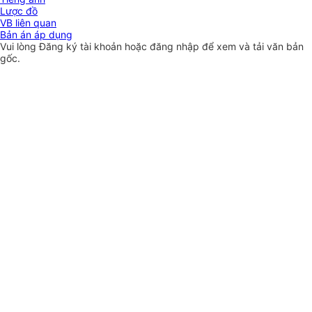
Lược đồ
VB liên quan
Bản án áp dụng
Vui lòng
Đăng ký
tài khoản hoặc
đăng nhập
để xem và tải văn bản
gốc.