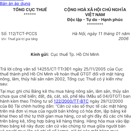
Bản án áp dụng
TỔNG CỤC THUẾ
CỘNG HOÀ XÃ HỘI CHỦ NGHĨA
******
VIỆT NAM
Độc lập - Tự do - Hạnh phúc
********
Số: 112/TCT-PCCS
Hà Nội, ngày 11 tháng 01 năm
2006
V/v: Thuế giá trị gia tăng
Kính gửi:
Cục thuế Tp. Hồ Chí Minh
Trả lời công văn số 14255/CT-TTr3Đ1 ngày 25/11/2005 của Cục
thuế thành phố Hồ Chí Minh về hoàn thuế GTGT đối với mặt hàng
nông, lâm, thủy hải sản năm 2002, Tổng cục Thuế có ý kiến như
sau:
Tại mục ghi chú Bảng kê thu mua hàng nông sản, lâm sản, thủy sản
chưa qua chế biến; đất, đá, cát, sỏi, phế liệu (Mẫu số 04/GTGT) ban
hành kèm theo Thông tư số
122/2000/TT-BTC
ngày 29/12/2000
của Bộ Tài chính hướng dẫn: “Căn cứ vào số thực tế các mặt hàng
trên mà đơn vị mua của người bán không có hóa đơn, lập bảng kê
khai theo số thứ tự thời gian mua hàng, cơ sở ghi đầy đủ các chi tiêu
trên bảng kê, tổng hợp bảng kê hàng tháng. Hàng hóa mua vào lập
theo bảng kê này được căn cứ vào chứng từ mua giữa người bán
và người mua lập có ghi rõ số lượng, giá trị các mặt hàng mua,