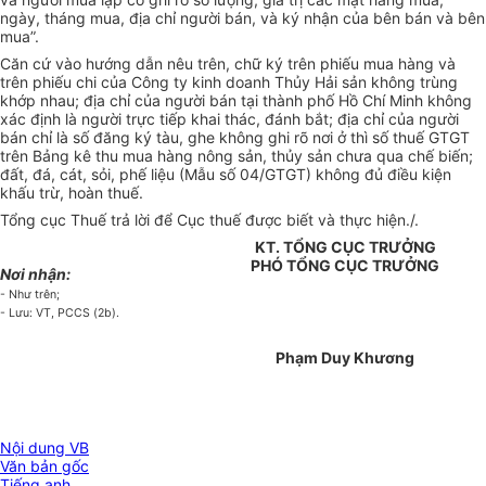
ngày, tháng mua, địa chỉ người bán, và ký nhận của bên bán và bên
mua”.
Căn cứ vào hướng dẫn nêu trên, chữ ký trên phiếu mua hàng và
trên phiếu chi của Công ty kinh doanh Thủy Hải sản không trùng
khớp nhau; địa chỉ của người bán tại thành phố Hồ Chí Minh không
xác định là người trực tiếp khai thác, đánh bắt; địa chỉ của người
bán chỉ là số đăng ký tàu, ghe không ghi rõ nơi ở thì số thuế GTGT
trên Bảng kê thu mua hàng nông sản, thủy sản chưa qua chế biến;
đất, đá, cát, sỏi, phế liệu (Mẫu số 04/GTGT) không đủ điều kiện
khấu trừ, hoàn thuế.
Tổng cục Thuế trả lời để Cục thuế được biết và thực hiện./.
KT. TỔNG CỤC TRƯỞNG
PHÓ TỔNG CỤC TRƯỞNG
Nơi nhận:
- Như trên;
- Lưu: VT, PCCS (2b).
Phạm Duy Khương
Nội dung VB
Văn bản gốc
Tiếng anh