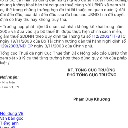
nhưng không khai báo thì cơ quan thuế cùng với UBND xã xem xét
cụ thể trong những trường hợp đó thì lỗi thuộc cơ quan quản lý đất
đai đến đâu, của dân đến đâu sau đó báo cáo UBND tỉnh để quyết
định có truy thu hay không truy thu.
- Trường hợp phát hiện tổ chức, cá nhân không kê khai trong năm
2005 và đưa vào lập bộ thuế thì được thực hiện chính sách miễn,
giảm thuế SDĐNN theo quy định tại Thông tư số
112/2003/TT-BTC
ngày 19/11/2003 của Bộ Tài chính hướng dẫn thi hành Nghị định số
129/2003/NĐ-CP
ngày 3/11/2003 của Chính phủ.
Tổng cục Thuế đề nghị Cục Thuế tỉnh Đắk Nông báo cáo UBND tỉnh
xem xét xử lý cụ thể từng trường hợp theo đúng quy định của pháp
luật./.
KT. TỔNG CỤC TRƯỞNG
PHÓ TỔNG CỤC TRƯỞNG
Nơi nhận:
- Như trên
- Lưu: VT, TS
Phạm Duy Khương
Nội dung VB
Văn bản gốc
Tiếng anh
Lược đồ