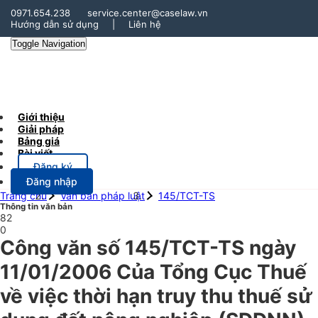
0971.654.238
service.center@caselaw.vn
Hướng dẫn sử dụng
|
Liên hệ
Toggle Navigation
Giới thiệu
Giải pháp
Bảng giá
Bài viết
Đăng ký
Đăng nhập
Trang chủ
Văn bản pháp luật
145/TCT-TS
Thông tin văn bản
82
0
Công văn số 145/TCT-TS ngày
11/01/2006 Của Tổng Cục Thuế
về việc thời hạn truy thu thuế sử