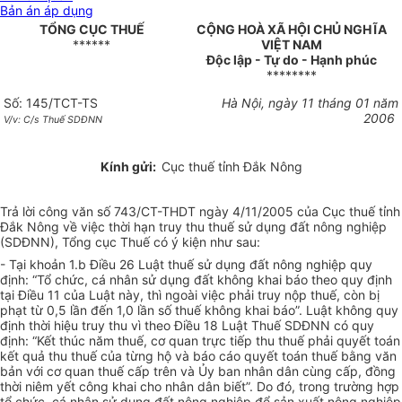
Bản án áp dụng
TỔNG CỤC THUẾ
CỘNG HOÀ XÃ HỘI CHỦ NGHĨA
******
VIỆT NAM
Độc lập - Tự do - Hạnh phúc
********
Số: 145/TCT-TS
Hà Nội, ngày 11 tháng 01 năm
2006
V/v: C/s Thuế SDĐNN
Kính gửi:
Cục thuế tỉnh Đắk Nông
Trả lời công văn số 743/CT-THDT ngày 4/11/2005 của Cục thuế tỉnh
Đắk Nông về việc thời hạn truy thu thuế sử dụng đất nông nghiệp
(SDĐNN), Tổng cục Thuế có ý kiện như sau:
- Tại khoản 1.b Điều 26 Luật thuế sử dụng đất nông nghiệp quy
định: “Tổ chức, cá nhân sử dụng đất không khai báo theo quy định
tại Điều 11 của Luật này, thì ngoài việc phải truy nộp thuế, còn bị
phạt từ 0,5 lần đến 1,0 lần số thuế không khai báo”. Luật không quy
định thời hiệu truy thu vì theo Điều 18 Luật Thuế SDĐNN có quy
định: “Kết thúc năm thuế, cơ quan trực tiếp thu thuế phải quyết toán
kết quả thu thuế của từng hộ và báo cáo quyết toán thuế bằng văn
bản với cơ quan thuế cấp trên và Ủy ban nhân dân cùng cấp, đồng
thời niêm yết công khai cho nhân dân biết”. Do đó, trong trường hợp
tổ chức, cá nhân sử dụng đất nông nghiệp để sản xuất nông nghiệp