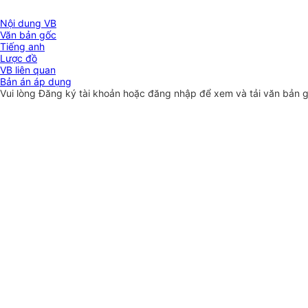
Nội dung VB
Văn bản gốc
Tiếng anh
Lược đồ
VB liên quan
Bản án áp dụng
Vui lòng
Đăng ký
tài khoản hoặc
đăng nhập
để xem và tải văn bản 