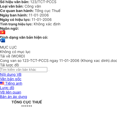
Số hiệu văn bản:
123/TCT-PCCS
Loại văn bản:
Công văn
Cơ quan ban hành:
Tổng cục Thuế
Ngày ban hành:
11-01-2006
Ngày có hiệu lực:
11-01-2006
Không xác định
Tình trạng hiệu lực:
Ngôn ngữ:
Định dạng văn bản hiện có:
MỤC LỤC
Không có mục lục
Tải về (WORD)
Cong van so 123-TCT-PCCS ngay 11-01-2006 (Khong xac dinh).do
Tải lược đồ
Nội dung VB
Văn bản gốc
Tiếng anh
Lược đồ
VB liên quan
Bản án áp dụng
TỔNG CỤC THUẾ
******