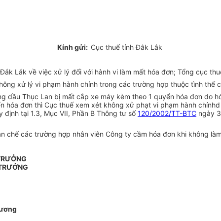
Kính gửi:
Cục thuế tỉnh Đắk Lắk
ắk Lắk về việc xử lý đối với hành vi làm mất hóa đơn; Tổng cục thu
Không xử lý vi phạm hành chính trong các trường hợp thuộc tình thế 
ăng dầu Thục Lan bị mất cắp xe máy kèm theo 1 quyển hóa đơn do h
ển hóa đơn thì Cục thuế xem xét không xử phạt vi phạm hành chínhd
 định tại 1.3, Mục VII, Phần B Thông tư số
120/2002/TT-BTC
ngày 30
hạn chế các trường hợp nhân viên Công ty cầm hóa đơn khi không là
 TRƯỞNG
 TRƯỞNG
ương