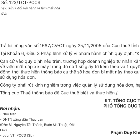
Số: 123/TCT-PCCS
V/v: Xử lý đối với hành vi làm mất hóa
đơn
Trả lời công văn số 1687/CV-CT ngày 25/11/2005 của Cục thuế tỉnh Đ
Tại Khoản 6, Điều 3 Pháp lệnh xử lý vi phạm hành chính quy định: “
Căn cứ vào quy định nêu trên, trường hợp doanh nghiệp tư nhân x
về việc mất cắp xe máy trong đó có 1 số giấy tờ kèm theo và 1 quy
đồng thời thực hiện thông báo cụ thể số hóa đơn bị mất này theo quy
sử dụng hóa đơn.
Công ty phải rút kinh nghiệm trong việc quản lý sử dụng hóa đơn, 
Tổng cục Thuế thông báo để Cục thuế biết và thực hiện./.
KT. TỔNG CỤC
PHÓ TỔNG CỤC
Nơi nhận:
- Như trên
- DNTN xăng dầu Thục Lan
(Đ/c: 81 Nguyễn Tất Thành, Buôn Ma Thuột, Đắk
Lắk)
Phạm Duy Kh
- Lưu: VT, PCCS (3b)