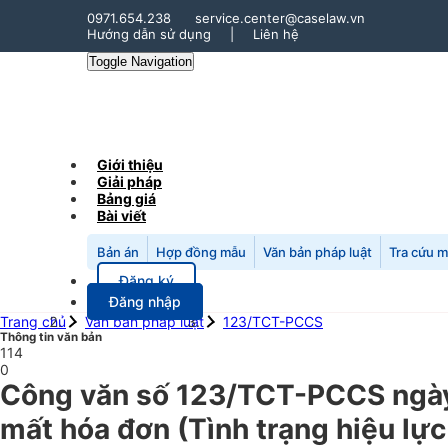
0971.654.238
service.center@caselaw.vn
Hướng dẫn sử dụng
|
Liên hệ
Toggle Navigation
Giới thiệu
Giải pháp
Bảng giá
Bài viết
Bản án
Hợp đồng mẫu
Văn bản pháp luật
Tra cứu 
Đăng ký
Đăng nhập
Trang chủ
Văn bản pháp luật
123/TCT-PCCS
Thông tin văn bản
114
0
Công văn số 123/TCT-PCCS ngày 1
mất hóa đơn (Tình trạng hiệu lực