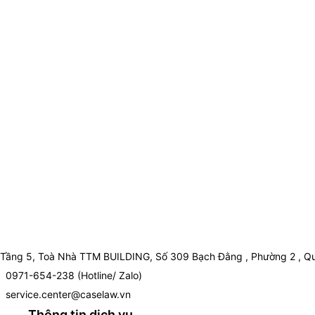
Tầng 5, Toà Nhà TTM BUILDING, Số 309 Bạch Đằng , Phường 2 , Qu
0971-654-238 (Hotline/ Zalo)
service.center@caselaw.vn
Thông tin dịch vụ