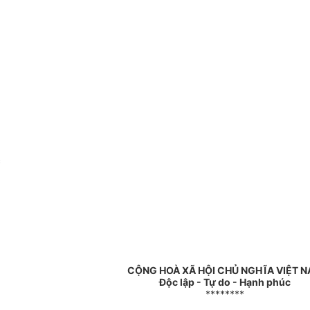
c
CỘNG HOÀ XÃ HỘI CHỦ NGHĨA VIỆT 
Độc lập - Tự do - Hạnh phúc
********