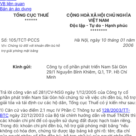
VB liên quan
Bản án áp dụng
TỔNG CỤC THUẾ
CỘNG HOÀ XÃ HỘI CHỦ NGHĨA
******
VIỆT NAM
Độc lập - Tự do - Hạnh phúc
********
Số: 105/TCT-PCCS
Hà Nội, ngày 10 tháng 01 năm
2006
V/v: Chứng từ đối với khoản đền bù hỗ
trợ giải phóng mặt bằng
Kính gửi:
Công ty cổ phần phát triển Nam Sài Gòn
29/1 Nguyễn Bỉnh Khiêm, Q.1, TP. Hồ Chí
Minh
Trả lời công văn số 281/CV-NSG ngày 1/12/2005 của Công ty cổ
phần phát triển Nam Sài Gòn hỏi chứng từ về việc chi đền bù, hỗ trợ
giải tỏa và tái định cư các hộ dân, Tổng cục Thuế có ý kiến như sau:
1) Căn cứ vào điểm 2.1 mục IV Phần C Thông tư số
128/2003/TT-
BTC
ngày 22/12/2003 của Bộ tài chính hướng dẫn về thuế TNDN thì
các khoản chi phí để có quyền sử dụng đất được hạch toán riêng.
Trong đó: khoản chi phí đền bù, hỗ trợ giải phóng mặt bằng “nếu
không có hóa đơn, chứng từ được lập bảng kê ghi rõ: tên; địa chỉ
của người nhận; số tiền đền bù, hỗ trợ; chữ ký của người nhận tiền