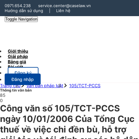
0971.654.238
service.center@caselaw.vn
Hướng dẫn sử dụng
|
Liên hệ
Toggle Navigation
Giới thiệu
Giải pháp
Bảng giá
Bài viết
Đăng ký
Đăng nhập
Trang chủ
Văn bản pháp luật
105/TCT-PCCS
Thông tin văn bản
85
0
Công văn số 105/TCT-PCCS
ngày 10/01/2006 Của Tổng Cục
thuế về việc chi đền bù, hỗ trợ