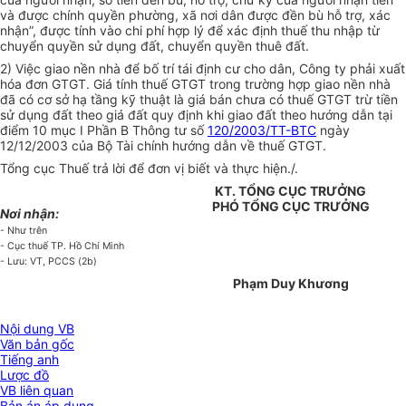
và được chính quyền phường, xã nơi dân được đền bù hỗ trợ, xác
nhận”, được tính vào chi phí hợp lý để xác định thuế thu nhập từ
chuyển quyền sử dụng đất, chuyển quyền thuê đất.
2) Việc giao nền nhà để bố trí tái định cư cho dân, Công ty phải xuất
hóa đơn GTGT. Giá tính thuế GTGT trong trường hợp giao nền nhà
đã có cơ sở hạ tầng kỹ thuật là giá bán chưa có thuế GTGT trừ tiền
sử dụng đất theo giá đất quy định khi giao đất theo hướng dẫn tại
điểm 10 mục I Phần B Thông tư số
120/2003/TT-BTC
ngày
12/12/2003 của Bộ Tài chính hướng dẫn về thuế GTGT.
Tổng cục Thuế trả lời để đơn vị biết và thực hiện./.
KT. TỔNG CỤC TRƯỞNG
PHÓ TỔNG CỤC TRƯỞNG
Nơi nhận:
- Như trên
- Cục thuế TP. Hồ Chí Minh
- Lưu: VT, PCCS (2b)
Phạm Duy Khương
Nội dung VB
Văn bản gốc
Tiếng anh
Lược đồ
VB liên quan
Bản án áp dụng