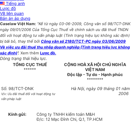
Tiếng anh
Lược đồ
VB liên quan
Bản án áp dụng
Caselaw Việt Nam:
“Kể từ ngày 03-06-2009, Công văn số 98/TCT-DNK
ngày 09/01/2006 Của Tổng Cục Thuế về chính sách ưu đãi thuế TNDN
đối với hoạt động tư vấn pháp luật (Tình trạng hiệu lực không xác định)
bị bãi bỏ, thay thế bởi
Công văn số 2180/TCT-PC ngày 03/06/2009
Về việc ưu đãi thuế thu nhập doanh nghiệp (Tình trạng hiệu lực không
xác định)
”.
Xem thêm
Lược đồ.
Dòng trạng thái hiệu lực.
TỔNG CỤC THUẾ
CỘNG HOÀ XÃ HỘI CHỦ NGHĨA
******
VIỆT NAM
Độc lập - Tự do - Hạnh phúc
********
Số: 98/TCT-DNK
Hà Nội, ngày 09 tháng 01 năm
2006
V/v: Ưu đãi thuế đối với hoạt động tư
vấn pháp luật
Kính gửi:
Công ty TNHH kiểm toán M&H
Đ/c: 12 Mạc Đỉnh Chi, Q.1, TP.HCM