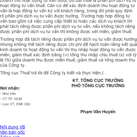
Doanh thu hoạt động tư vấn được ưu đãi thuế là phần phí dịch vụ từ
hoạt động tư vấn thuế. Căn cứ để xác định doanh thu hoạt động tư
vấn là hợp đồng tư vấn ký với khách hàng, trong đó phải quy định
rõ phần phí dịch vụ tư vấn được hưởng. Trường hợp hợp đồng tư
vấn bao gồm cả việc cung cấp thiết bị hoặc các dịch vụ khách thì
phải tách riêng được phần phí dịch vụ tư vấn, nếu không tách riêng
được phần phí dịch vụ tư vấn thì không được xét miễn, giảm thuế.
Trường hợp đã tách riêng được phần phí dịch vụ tư vấn được hưởng
nhưng không thể tách riêng được chi phí để hạch toán riêng kết quả
kinh doanh từ hoạt động tư vấn thì thu nhập hoạt động tư vấn được
miễn, giảm thuế xác định bằng (=) tổng thu nhập chịu thuế (x) với tỷ
lệ (%) giữa doanh thu được miễn thuế, giảm thuế và tổng doanh thu
của Công ty.
Tổng cục Thuế trả lời để Công ty biết và thực hiện./.
KT. TỔNG CỤC TRƯỞNG
PHÓ TỔNG CỤC TRƯỞNG
Nơi nhận:
- Như trên
- CT TP. HCM
- Lưu: VT, DNK (2b)
Phạm Văn Huyến
Nội dung VB
Văn bản gốc