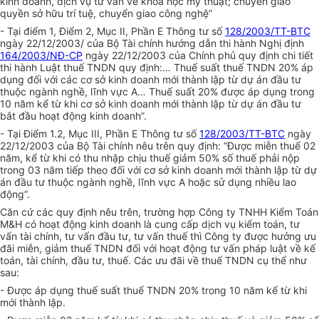
kinh doanh, dịch vụ tư vấn về khoa học mỹ thuật; chuyển giao
quyền sở hữu trí tuệ, chuyển giao công nghệ”
- Tại điểm 1, Điểm 2, Mục II, Phần E Thông tư số
128/2003/TT-BTC
ngày 22/12/2003/ của Bộ Tài chính hướng dẫn thi hành Nghị định
164/2003/NĐ-CP
ngày 22/12/2003 của Chính phủ quy định chi tiết
thi hành Luật thuế TNDN quy định:… Thuế suất thuế TNDN 20% áp
dụng đối với các cơ sở kinh doanh mới thành lập từ dự án đầu tư
thuộc ngành nghề, lĩnh vực A… Thuế suất 20% được áp dụng trong
10 năm kể từ khi cơ sở kinh doanh mới thành lập từ dự án đầu tư
bắt đầu hoạt động kinh doanh”.
- Tại Điểm 1.2, Mục III, Phần E Thông tư số
128/2003/TT-BTC
ngày
22/12/2003 của Bộ Tài chính nêu trên quy định: “Được miễn thuế 02
năm, kể từ khi có thu nhập chịu thuế giảm 50% số thuế phải nộp
trong 03 năm tiếp theo đối với cơ sở kinh doanh mới thành lập từ dự
án đầu tư thuộc ngành nghề, lĩnh vực A hoặc sử dụng nhiều lao
động”.
Căn cứ các quy định nêu trên, trường hợp Công ty TNHH Kiểm Toán
M&H có hoạt động kinh doanh là cung cấp dịch vụ kiểm toán, tư
vấn tài chính, tư vấn đầu tư, tư vấn thuế thì Công ty được hưởng ưu
đãi miễn, giảm thuế TNDN đối với hoạt động tư vấn pháp luật về kế
toán, tài chính, đầu tư, thuế. Các ưu đãi về thuế TNDN cụ thể như
sau:
- Được áp dụng thuế suất thuế TNDN 20% trong 10 năm kể từ khi
mới thành lập.