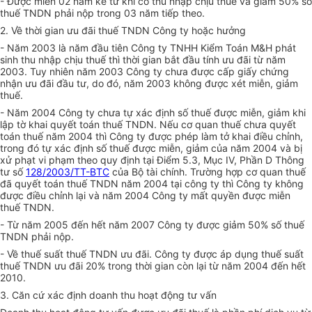
- Được miễn 02 năm kể từ khi có thu nhập chịu thuế và giảm 50% số
thuế TNDN phải nộp trong 03 năm tiếp theo.
2. Về thời gian ưu đãi thuế TNDN Công ty hoặc hưởng
- Năm 2003 là năm đầu tiên Công ty TNHH Kiểm Toán M&H phát
sinh thu nhập chịu thuế thì thời gian bắt đầu tính ưu đãi từ năm
2003. Tuy nhiên năm 2003 Công ty chưa được cấp giấy chứng
nhận ưu đãi đầu tư, do đó, năm 2003 không được xét miễn, giảm
thuế.
- Năm 2004 Công ty chưa tự xác định số thuế được miễn, giảm khi
lập tờ khai quyết toán thuế TNDN. Nếu cơ quan thuế chưa quyết
toán thuế năm 2004 thì Công ty được phép làm tở khai điều chỉnh,
trong đó tự xác định số thuế được miễn, giảm của năm 2004 và bị
xử phạt vi phạm theo quy định tại Điểm 5.3, Mục IV, Phần D Thông
tư số
128/2003/TT-BTC
của Bộ tài chính. Trường hợp cơ quan thuế
đã quyết toán thuế TNDN năm 2004 tại công ty thì Công ty không
được điều chỉnh lại và năm 2004 Công ty mất quyền được miễn
thuế TNDN.
- Từ năm 2005 đến hết năm 2007 Công ty được giảm 50% số thuế
TNDN phải nộp.
- Về thuế suất thuế TNDN ưu đãi. Công ty được áp dụng thuế suất
thuế TNDN ưu đãi 20% trong thời gian còn lại từ năm 2004 đến hết
2010.
3. Căn cứ xác định doanh thu hoạt động tư vấn