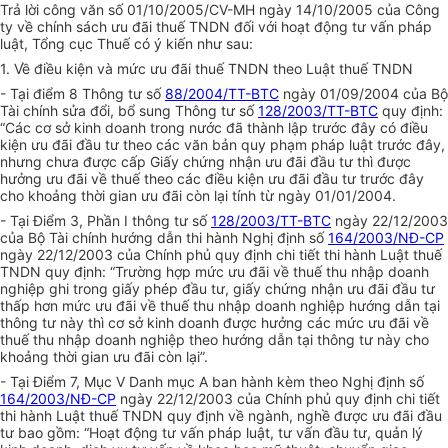
Trả lời công văn số 01/10/2005/CV-MH ngày 14/10/2005 của Công
ty về chính sách ưu đãi thuế TNDN đối với hoạt động tư vấn pháp
luật, Tổng cục Thuế có ý kiến như sau:
1. Về điều kiện và mức ưu đãi thuế TNDN theo Luật thuế TNDN
- Tại điểm 8 Thông tư số
88/2004/TT-BTC
ngày 01/09/2004 của Bộ
Tài chính sửa đổi, bổ sung Thông tư số
128/2003/TT-BTC
quy định:
“Các cơ sở kinh doanh trong nước đã thành lập trước đây có điều
kiện ưu đãi đầu tư theo các văn bản quy phạm pháp luật trước đây,
nhưng chưa được cấp Giấy chứng nhận ưu đãi đầu tư thì được
hưởng ưu đãi về thuế theo các điều kiện ưu đãi đầu tư trước đây
cho khoảng thời gian ưu đãi còn lại tính từ ngày 01/01/2004.
- Tại Điểm 3, Phần I thông tư số
128/2003/TT-BTC
ngày 22/12/2003
của Bộ Tài chính hướng dẫn thi hành Nghị định số
164/2003/NĐ-CP
ngày 22/12/2003 của Chính phủ quy định chi tiết thi hành Luật thuế
TNDN quy định: “Trường hợp mức ưu đãi về thuế thu nhập doanh
nghiệp ghi trong giấy phép đầu tư, giấy chứng nhận ưu đãi đầu tư
thấp hơn mức ưu đãi về thuế thu nhập doanh nghiệp hướng dẫn tại
thông tư này thì cơ sở kinh doanh được hưởng các mức ưu đãi về
thuế thu nhập doanh nghiệp theo hướng dẫn tại thông tư này cho
khoảng thời gian ưu đãi còn lại”.
- Tại Điểm 7, Mục V Danh mục A ban hành kèm theo Nghị định số
164/2003/NĐ-CP
ngày 22/12/2003 của Chính phủ quy định chi tiết
thi hành Luật thuế TNDN quy định về ngành, nghề được ưu đãi đầu
tư bao gồm: “Hoạt động tư vấn pháp luật, tư vấn đầu tư, quản lý