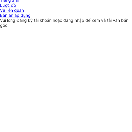
Tiếng anh
Lược đồ
VB liên quan
Bản án áp dụng
Vui lòng
Đăng ký
tài khoản hoặc
đăng nhập
để xem và tải văn bản
gốc.