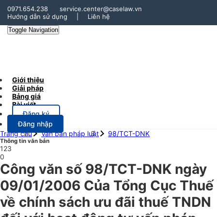
0971.654.238
service.center@caselaw.vn
Hướng dẫn sử dụng
|
Liên hệ
Toggle Navigation
Giới thiệu
Giải pháp
Bảng giá
Bài viết
Đăng ký
Đăng nhập
Trang chủ
Văn bản pháp luật
98/TCT-DNK
Thông tin văn bản
123
0
Công văn số 98/TCT-DNK ngày
09/01/2006 Của Tổng Cục Thuế
về chính sách ưu đãi thuế TNDN