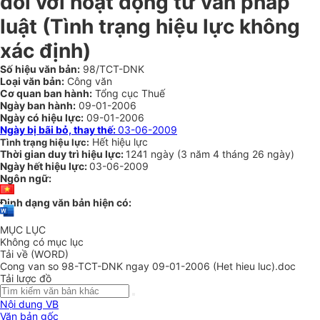
đối với hoạt động tư vấn pháp
luật (Tình trạng hiệu lực không
xác định)
Số hiệu văn bản:
98/TCT-DNK
Loại văn bản:
Công văn
Cơ quan ban hành:
Tổng cục Thuế
Ngày ban hành:
09-01-2006
Ngày có hiệu lực:
09-01-2006
Ngày bị bãi bỏ, thay thế:
03-06-2009
Hết hiệu lực
Tình trạng hiệu lực:
Thời gian duy trì hiệu lực:
1241 ngày
(
3 năm
4 tháng
26 ngày
)
Ngày hết hiệu lực:
03-06-2009
Ngôn ngữ:
Định dạng văn bản hiện có:
MỤC LỤC
Không có mục lục
Tải về (WORD)
Cong van so 98-TCT-DNK ngay 09-01-2006 (Het hieu luc).doc
Tải lược đồ
Nội dung VB
Văn bản gốc