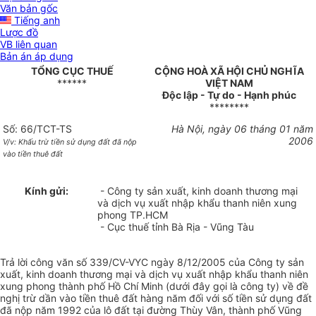
Văn bản gốc
Tiếng anh
Lược đồ
VB liên quan
Bản án áp dụng
TỔNG CỤC THUẾ
CỘNG HOÀ XÃ HỘI CHỦ NGHĨA
******
VIỆT NAM
Độc lập - Tự do - Hạnh phúc
********
Số: 66/TCT-TS
Hà Nội, ngày 06 tháng 01 năm
2006
V/v: Khấu trừ tiền sử dụng đất đã nộp
vào tiền thuê đất
Kính gửi:
- Công ty sản xuất, kinh doanh thương mại
và dịch vụ xuất nhập khẩu thanh niên xung
phong TP.HCM
- Cục thuế tỉnh Bà Rịa - Vũng Tàu
Trả lời công văn số 339/CV-VYC ngày 8/12/2005 của Công ty sản
xuất, kinh doanh thương mại và dịch vụ xuất nhập khẩu thanh niên
xung phong thành phố Hồ Chí Minh (dưới đây gọi là công ty) về đề
nghị trừ dần vào tiền thuê đất hàng năm đối với số tiền sử dụng đất
đã nộp năm 1992 của lô đất tại đường Thùy Vân, thành phố Vũng