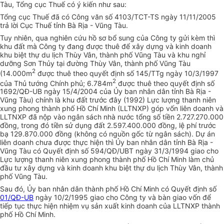
Tàu, Tổng cục Thuế có ý kiến như sau:
Tổng cục Thuế đã có Công văn số 4103/TCT-TS ngày 11/11/2005
trả lời Cục Thuế tỉnh Bà Rịa - Vũng Tàu.
Tuy nhiên, qua nghiên cứu hồ sơ bổ sung của Công ty gửi kèm thì
khu đất mà Công ty đang được thuê để xây dựng và kinh doanh
khu biệt thự du lịch Thùy Vân, thành phố Vũng Tàu và khu nghỉ
dưỡng Sơn Thủy tại đường Thùy Vân, thành phố Vũng Tàu
2
(14.000m
được thuê theo quyết định số 145/TTg ngày 10/3/1997
2
của Thủ tướng Chính phủ; 6.784m
được thuê theo quyết định số
1692/QĐ-UB ngày 15/4/2004 của Ủy ban nhân dân tỉnh Bà Rịa -
Vũng Tàu) chính là khu đất trước đây (1992) Lực lượng thanh niên
xung phong thành phố Hồ Chí Minh (LLTNXP) góp vốn liên doanh và
LLTNXP đã nộp vào ngân sách nhà nước tổng số tiền 2.727.270.000
đồng, trong đó tiền sử dụng đất 2.597.400.000 đồng, lệ phí trước
bạ 129.870.000 đồng (không có nguồn gốc từ ngân sách). Dự án
liên doanh chưa được thực hiện thì Ủy ban nhân dân tỉnh Bà Rịa -
Vũng Tàu có Quyết định số 594/QĐ/UBT ngày 31/3/1994 giao cho
Lực lượng thanh niên xung phong thành phố Hồ Chí Minh làm chủ
đầu tư xây dựng và kinh doanh khu biệt thự du lịch Thùy Vân, thành
phố Vũng Tàu.
Sau đó, Ủy ban nhân dân thành phố Hồ Chí Minh có Quyết định số
01/QĐ-UB
ngày 10/2/1995 giao cho Công ty và bàn giao vốn để
tiếp tục thực hiện nhiệm vụ sản xuất kinh doanh của LLTNXP thành
phố Hồ Chí Minh.