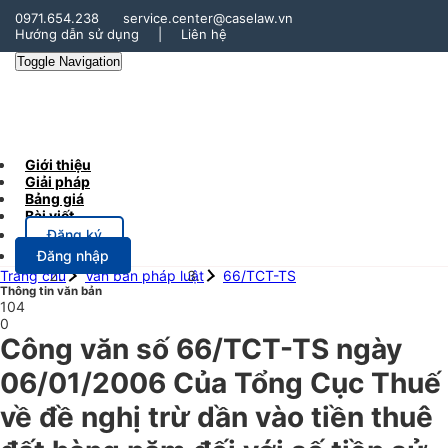
0971.654.238
service.center@caselaw.vn
Hướng dẫn sử dụng
|
Liên hệ
Toggle Navigation
Giới thiệu
Giải pháp
Bảng giá
Bài viết
Đăng ký
Đăng nhập
Trang chủ
Văn bản pháp luật
66/TCT-TS
Thông tin văn bản
104
0
Công văn số 66/TCT-TS ngày
06/01/2006 Của Tổng Cục Thuế
về đề nghị trừ dần vào tiền thuê