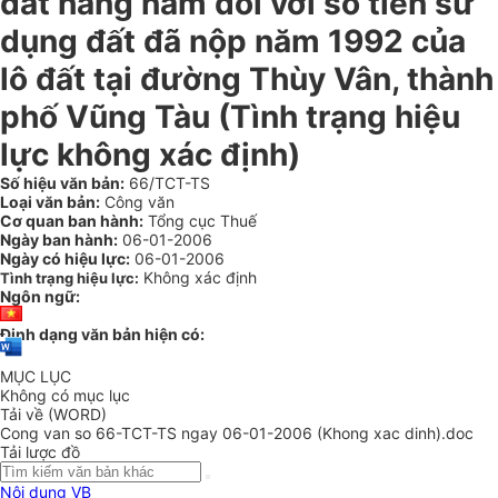
đất hàng năm đối với số tiền sử
dụng đất đã nộp năm 1992 của
lô đất tại đường Thùy Vân, thành
phố Vũng Tàu (Tình trạng hiệu
lực không xác định)
Số hiệu văn bản:
66/TCT-TS
Loại văn bản:
Công văn
Cơ quan ban hành:
Tổng cục Thuế
Ngày ban hành:
06-01-2006
Ngày có hiệu lực:
06-01-2006
Không xác định
Tình trạng hiệu lực:
Ngôn ngữ:
Định dạng văn bản hiện có:
MỤC LỤC
Không có mục lục
Tải về (WORD)
Cong van so 66-TCT-TS ngay 06-01-2006 (Khong xac dinh).doc
Tải lược đồ
Nội dung VB