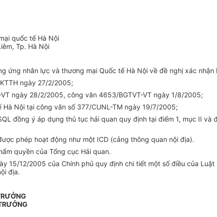
mại quốc tế Hà Nội
iêm, Tp. Hà Nội
 ứng nhân lực và thương mại Quốc tế Hà Nội về đề nghị xác nhận l
P-KTTH ngày 27/2/2005;
VT-VT ngày 28/2/2005, công văn 4653/BGTVT-VT ngày 1/8/2005;
ế Hà Nội tại công văn số 377/CUNL-TM ngày 19/7/2005;
 đồng ý áp dụng thủ tục hải quan quy định tại điểm 1, mục II và 
 được phép hoạt động như một ICD (cảng thông quan nội địa).
 thẩm quyền của Tổng cục Hải quan.
y 15/12/2005 của Chính phủ quy định chi tiết một số điều của Luật Hả
ội địa.
 TRƯỞNG
 TRƯỞNG