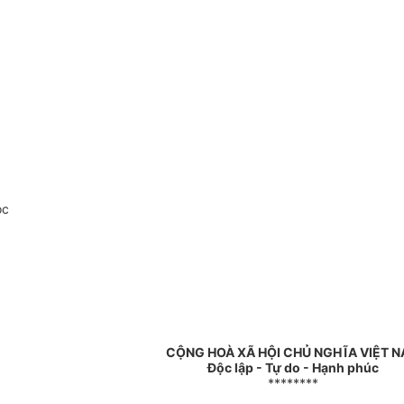
oc
CỘNG HOÀ XÃ HỘI CHỦ NGHĨA VIỆT 
Độc lập - Tự do - Hạnh phúc
********