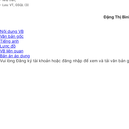
- Như trên;
- Lưu: VT, GSQL (3)
Đặng Thị Bìn
Nội dung VB
Văn bản gốc
Tiếng anh
Lược đồ
VB liên quan
Bản án áp dụng
Vui lòng
Đăng ký
tài khoản hoặc
đăng nhập
để xem và tải văn bản 