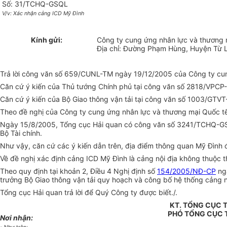
Số: 31/TCHQ-GSQL
V/v: Xác nhận cảng ICD Mỹ Đình
Kính gửi:
Công ty cung ứng nhân lực và thương 
Địa chỉ: Đường Phạm Hùng, Huyện Từ L
Trả lời công văn số 659/CUNL-TM ngày 19/12/2005 của Công ty cung
Căn cứ ý kiến của Thủ tướng Chính phủ tại công văn số 2818/VPC
Căn cứ ý kiến của Bộ Giao thông vận tải tại công văn số 1003/GT
Theo đề nghị của Công ty cung ứng nhân lực và thương mại Quốc t
Ngày 15/8/2005, Tổng cục Hải quan có công văn số 3241/TCHQ-GSQL
Bộ Tài chính.
Như vậy, căn cứ các ý kiến dẫn trên, địa điểm thông quan Mỹ Đình
Về đề nghị xác định cảng ICD Mỹ Đình là cảng nội địa không thuộc
Theo quy định tại khoản 2, Điều 4 Nghị định số
154/2005/NĐ-CP
ngà
trưởng Bộ Giao thông vận tải quy hoạch và công bố hệ thống cảng n
Tổng cục Hải quan trả lời để Quý Công ty được biết./.
KT. TỔNG CỤC
PHÓ TỔNG CỤC
Nơi nhận: