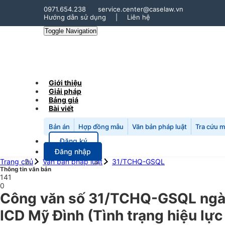
0971.654.238
service.center@caselaw.vn
Hướng dẫn sử dụng
|
Liên hệ
Toggle Navigation
Giới thiệu
Giải pháp
Bảng giá
Bài viết
Bản án
Hợp đồng mẫu
Văn bản pháp luật
Tra cứu 
Đăng ký
Đăng nhập
Trang chủ
Văn bản pháp luật
31/TCHQ-GSQL
Thông tin văn bản
141
0
Công văn số 31/TCHQ-GSQL ngày 
ICD Mỹ Đình (Tình trạng hiệu lực