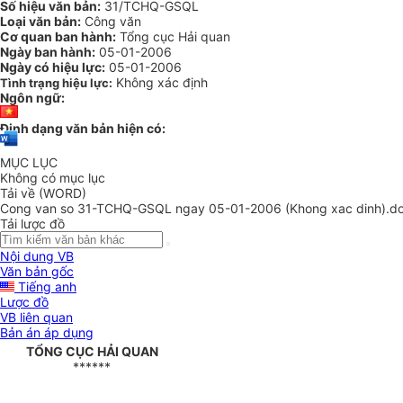
Số hiệu văn bản:
31/TCHQ-GSQL
Loại văn bản:
Công văn
Cơ quan ban hành:
Tổng cục Hải quan
Ngày ban hành:
05-01-2006
Ngày có hiệu lực:
05-01-2006
Không xác định
Tình trạng hiệu lực:
Ngôn ngữ:
Định dạng văn bản hiện có:
MỤC LỤC
Không có mục lục
Tải về (WORD)
Cong van so 31-TCHQ-GSQL ngay 05-01-2006 (Khong xac dinh).d
Tải lược đồ
Nội dung VB
Văn bản gốc
Tiếng anh
Lược đồ
VB liên quan
Bản án áp dụng
TỔNG CỤC HẢI QUAN
******