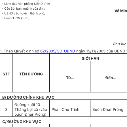
- Lãnh đạo Văn phòng UBND tỉnh;
- Các Sở, ban, ngành của tỉnh;
Võ Min
- UBND các huyện, thành phố;
- Lưu VT-CN (T.75)
Phụ lụ
1. Theo Quyết định số
62/2005/QĐ-UBND
ngày 15/11/2005 của UBND t
GIỚI HẠN
STT
TÊN ĐƯỜNG
Từ…
Đến…
B/ ĐƯỜNG CHÍNH KHU VỰC
Đường khối 10
3
Thắng Lợi cũ (vào
Phan Chu Trinh
Buôn Đhar Prông
buôn Đhar Prông)
C/ ĐƯỜNG KHU VỰC