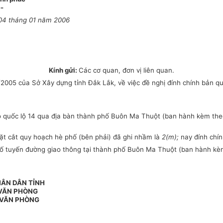
--
04 tháng 01 năm 2006
Kính gửi:
Các cơ quan, đơn vị liên quan.
05 của Sở Xây dựng tỉnh Đắk Lắk, về việc đề nghị đính chính bản qu
 đỏ quốc lộ 14 qua địa bàn thành phố Buôn Ma Thuột (ban hành kèm th
ặt cắt quy hoạch hè phố (bên phải) đã ghi nhầm là
2(m);
nay đính chí
 số tuyến đường giao thông tại thành phố Buôn Ma Thuột (ban hành k
HÂN DÂN TỈNH
 VĂN PHÒNG
 VĂN PHÒNG