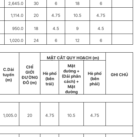
2,645.0
30
6
18
6
1,114.0
20
4.75
10.5
4.75
950.0
18
4.5
9
4.5
1,020.0
24
6
12
6
MẶT CẮT QUY HOẠCH (m)
Mặt
CHỈ
C.Dài
đường +
GIỚI
Hè phố
Hè phố
tuyến
GHI CHÚ
(Dải phân
ĐƯỜNG
(bên
(bên
(m)
cách) +
ĐỎ (m)
trái)
phải)
Mặt
đường
1,005.0
20
4.75
10.5
4.75