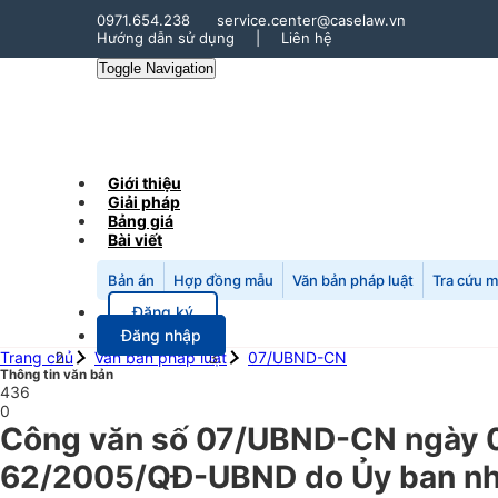
0971.654.238
service.center@caselaw.vn
Hướng dẫn sử dụng
|
Liên hệ
Toggle Navigation
Giới thiệu
Giải pháp
Bảng giá
Bài viết
Bản án
Hợp đồng mẫu
Văn bản pháp luật
Tra cứu 
Đăng ký
Đăng nhập
Trang chủ
Văn bản pháp luật
07/UBND-CN
Thông tin văn bản
436
0
Công văn số 07/UBND-CN ngày 
62/2005/QĐ-UBND do Ủy ban nhân