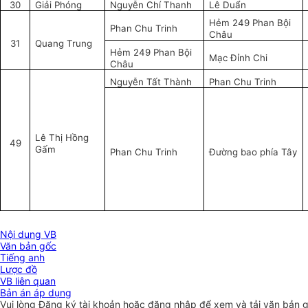
30
Giải Phóng
Nguyễn Chí Thanh
Lê Duẩn
Hẻm 249 Phan Bội
Phan Chu Trinh
Châu
31
Quang Trung
Hẻm 249 Phan Bội
Mạc Đỉnh Chi
Châu
Nguyễn Tất Thành
Phan Chu Trinh
Lê Thị Hồng
49
Gấm
Phan Chu Trinh
Đường bao phía Tây
Nội dung VB
Văn bản gốc
Tiếng anh
Lược đồ
VB liên quan
Bản án áp dụng
Vui lòng
Đăng ký
tài khoản hoặc
đăng nhập
để xem và tải văn bản 