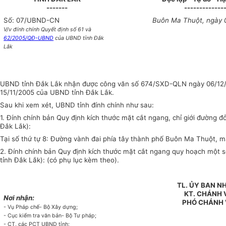
-------
-------------
Số: 07/UBND-CN
Buôn Ma Thuột, ngày 
V/v đính chính Quyết định số 61 và
62/2005/QĐ-UBND
của UBND tỉnh Đắk
Lắk
UBND tỉnh Đắk Lắk nhận được công văn số 674/SXD-QLN ngày 06/12/20
15/11/2005 của UBND tỉnh Đắk Lắk.
Sau khi xem xét, UBND tỉnh đính chính như sau:
1. Đính chính bản Quy định kích thước mặt cắt ngang, chỉ giới đường
Đắk Lắk):
Tại số thứ tự 8: Đường vành đai phía tây thành phố Buôn Ma Thuột, m
2. Đính chính bản Quy định kích thước mặt cắt ngang quy hoạch một
tỉnh Đắk Lắk): (có phụ lục kèm theo).
TL. ỦY BAN N
KT. CHÁNH
Nơi nhận:
PHÓ CHÁNH
- Vụ Pháp chế- Bộ Xây dựng;
- Cục kiểm tra văn bản- Bộ Tư pháp;
- CT, các PCT UBND tỉnh;