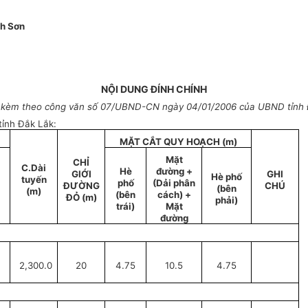
h Sơn
NỘI DUNG ĐÍNH CHÍNH
c kèm theo công văn số 07/UBND-CN ngày 04/01/2006 của UBND tỉnh 
ỉnh Đắk Lắk:
MẶT CẮT QUY HOẠCH (m)
Mặt
CHỈ
C.Dài
Hè
đường +
GIỚI
GHI
Hè phố
tuyến
phố
(Dải phân
ĐƯỜNG
CHÚ
(bên
(m)
(bên
cách) +
ĐỎ (m)
phải)
trái)
Mặt
đường
2,300.0
20
4.75
10.5
4.75