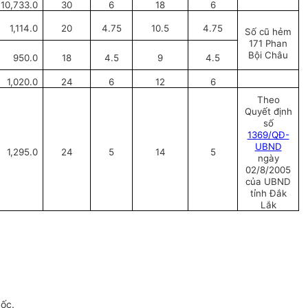
10,733.0
30
6
18
6
1,114.0
20
4.75
10.5
4.75
Số cũ hẻm
171 Phan
Bội Châu
950.0
18
4.5
9
4.5
1,020.0
24
6
12
6
Theo
Quyết định
số
1369/QĐ-
UBND
1,295.0
24
5
14
5
ngày
02/8/2005
của UBND
tỉnh Đắk
Lắk
gốc.