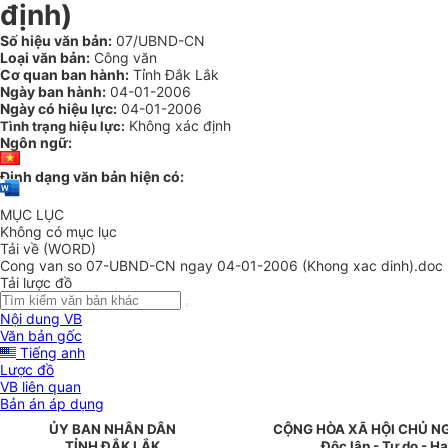
định)
Số hiệu văn bản:
07/UBND-CN
Loại văn bản:
Công văn
Cơ quan ban hành:
Tỉnh Đắk Lắk
Ngày ban hành:
04-01-2006
Ngày có hiệu lực:
04-01-2006
Không xác định
Tình trạng hiệu lực:
Ngôn ngữ:
Định dạng văn bản hiện có:
MỤC LỤC
Không có mục lục
Tải về (WORD)
Cong van so 07-UBND-CN ngay 04-01-2006 (Khong xac dinh).doc
Tải lược đồ
Nội dung VB
Văn bản gốc
Tiếng anh
Lược đồ
VB liên quan
Bản án áp dụng
ỦY BAN NHÂN DÂN
CỘNG HÒA XÃ HỘI CHỦ N
TỈNH ĐẮK LẮK
Độc lập - Tự do - H