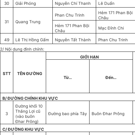
30
Giải Phóng
Nguyễn Chí Thanh
Lê Duẩn
Hẻm 171 Phan Bội
Phan Chu Trinh
Châu
31
Quang Trung
Hẻm 171 Phan Bội
Mạc Đỉnh Chi
Châu
49
Lê Thị Hồng Gấm
Nguyễn Tất Thành
Phan Chu Trinh
2/ Nội dung đính chính:
GIỚI HẠN
STT
TÊN ĐƯỜNG
Từ…
Đến…
B/ ĐƯỜNG CHÍNH KHU VỰC
Đường khối 10
Thắng Lợi cũ
3
Đường bao phía Tây
Buôn Đhar Prông
(vào buôn
Đhar Prông)
C/ ĐƯỜNG KHU VỰC