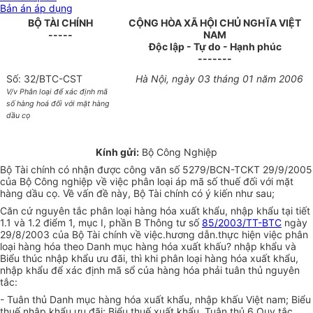
Bản án áp dụng
BỘ TÀI CHÍNH
CỘNG HÒA XÃ HỘI CHỦ NGHĨA VIỆT
-----
NAM
Độc lập - Tự do - Hạnh phúc
-------
Số: 32/BTC-CST
Hà Nội, ngày 03 tháng 01 năm 2006
V/v Phân loại để xác định mã
số hàng hoá đối với mặt hàng
dầu cọ
Kính gửi:
Bộ Công Nghiệp
Bộ Tài chính có nhận được công văn số 5279/BCN-TCKT 29/9/2005
của Bộ Công nghiệp về việc phân loại áp mã số thuế đối với mặt
hàng dầu cọ. Về vấn đề này, Bộ Tài chính có ý kiến như sau;
Căn cứ nguyên tắc phân loại hàng hóa xuất khẩu, nhập khẩu tại tiết
1.1 và 1.2 điểm 1, mục I, phần B Thông tư số
85/2003/TT-BTC
ngày
29/8/2003 của Bộ Tài chính về việc.hương dẫn.thực hiện việc phân
loại hàng hóa theo Danh mục hàng hóa xuất khấu? nhập khẩu và
Biểu thúc nhập khẩu ưu đãi, thì khi phân loại hàng hóa xuất khẩu,
nhập khẩu để xác định mã sổ của hàng hóa phải tuân thủ nguyên
tắc:
- Tuân thủ Danh mục hàng hóa xuất khẩu, nhập khấu Việt nam; Biểu
thuế nhập khẩu ưu đãi; Biểu thuế xuất khẩu, Tuân thủ 6 Quy tắc