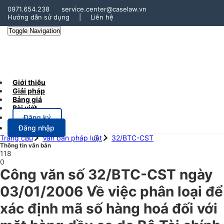
0971.654.238
service.center@caselaw.vn
Hướng dẫn sử dụng
|
Liên hệ
Toggle Navigation
Giới thiệu
Giải pháp
Bảng giá
Bài viết
Đăng ký
Đăng nhập
Trang chủ
Văn bản pháp luật
32/BTC-CST
Thông tin văn bản
118
0
Công văn số 32/BTC-CST ngày
03/01/2006 Về việc phân loại để
xác định mã số hàng hoá đối với