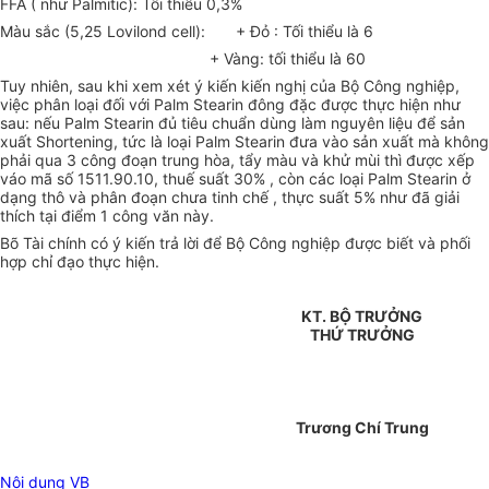
FFA ( như Palmitic): Tối thiểu 0,3%
Màu sắc (5,25 Lovilond cell): + Đỏ : Tối thiểu là 6
+ Vàng: tối thiểu là 60
Tuy nhiên, sau khi xem xét ý kiến kiến nghị của Bộ Công nghiệp,
việc phân loại đối với Palm Stearin đông đặc được thực hiện như
sau: nếu Palm Stearin đủ tiêu chuẩn dùng làm nguyên liệu để sản
xuất Shortening, tức là loại Palm Stearin đưa vào sản xuất mà không
phải qua 3 công đoạn trung hòa, tẩy màu và khử mùi thì được xếp
váo mã số 1511.90.10, thuế suất 30% , còn các loại Palm Stearin ở
dạng thô và phân đoạn chưa tinh chế , thực suất 5% như đã giải
thích tại điểm 1 công văn này.
Bõ Tài chính có ý kiến trả lời để Bộ Công nghiệp được biết và phối
hợp chỉ đạo thực hiện.
KT. BỘ TRƯỞNG
THỨ TRƯỞNG
Trương Chí Trung
Nội dung VB