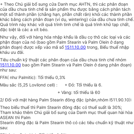
+ Theo Chú giải bổ sung cửa Danh mục AHTN, thì các phân đoạn
của dầu chưa tinh chế là sản phẩm thu được bằng cách phân tách
một số thành phần (chẳng hạn, phần chất rắn) khỏi các thành phần
khác bằng cách phân đoạn (ví dụ, wintering) của dầu chưa tinh chế.
Quá trình này khác với quá trình tinh chế là quá trình khử tạp chất,
đặc biệt là các a xít béo.
Như vậy, đối với hàng hóa nhập khẩu là dầu cọ thô các loại và các
phận đoạn của nó (bao gồm Palm Stearin và Palm Olein ở dạng
phân đoạn) được xếp vào mã sổ
1511.10.00
trong, Biểu thuế nhập
kháu ưu đãi.
Tiêu chuẩn kỹ thuật các phân đoạn của dầu chưa tinh chế nhóm
1511.10.00
bao gồm Palm Stearin và Palm Olein ở dang phân đoạn)
như sau:
FFA( như Palmitic): Tối thiểu 0,3%
Màu sắc (5,25 Lovilond cell) : + Đỏ: Tối thiểu là 6.
+ Vàng: tối thiểu là 60
2/ Đối với mặt hàng Palm Stearin đông đặc (phân,nhóm l511.90.10):
Theo biểu thuế thì Palm Stearin đông đặc có thuế suất là 30%;
Tham khảo thêm Chú giải bổ sung của Danh mục thuế quan hài hòa
ASEAN thì Palm
Stearin đông đặc là Palm Stearin thô có các tiêu chuẩn kỹ thuật như
sau: