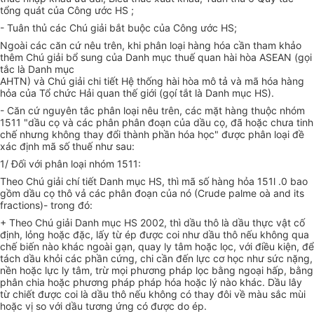
tổng quát của Công ước HS ;
- Tuân thủ các Chú giải bắt buộc của Công ước HS;
Ngoài các căn cứ nêu trên, khi phân loại hàng hóa cần tham khảo
thêm Chú giải bổ sung của Danh mục thuế quan hài hòa ASEAN (gọi
tắc là Danh mục
AHTN) và Chú giải chi tiết Hệ thống hài hòa mô tả và mã hóa hàng
hỏa của Tổ chức Hải quan thế giới (gọí tắt là Danh mục HS).
- Căn cứ nguyên tắc phân loại nêu trên, các mặt hàng thuộc nhóm
1511 "dầu cọ và các phân phân đoạn của dầu cọ, đã hoặc chưa tinh
chế nhưng không thay đổi thành phần hóa học" được phân loại đề
xác định mã số thuế như sau:
1/ Đối với phân loại nhóm 1511:
Theo Chú giải chí tiết Danh mục HS, thì mã số hàng hỏa 151l .0 bao
gồm dầu cọ thô vả các phân đoạn của nó (Crude palme oà and its
fractions)- trong đó:
+ Theo Chú giải Danh mục HS 2002, thì dầu thô là dầu thực vật cố
định, lỏng hoặc đặc, lấy từ ép được coi như dầu thô nếu không qua
chế biến nào khác ngoài gạn, quay ly tâm hoặc lọc, với điều kiện, để
tách dầu khỏi các phần cứng, chi cần đến lực cơ học như sức nặng,
nền hoặc lực ly tâm, trừ mọi phương pháp lọc bằng ngoại hấp, bằng
phân chia hoặc phương pháp pháp hóa hoặc lý nào khác. Dầu lây
từ chiết được coi là dầu thô nếu không có thay đôi về màu sắc mùi
hoặc vị so với dầu tương ứng có được do ép.