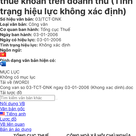
thuế khoán trên doanh thu (Tình
trạng hiệu lực không xác định)
Số hiệu văn bản:
03/TCT-DNK
Loại văn bản:
Công văn
Cơ quan ban hành:
Tổng cục Thuế
Ngày ban hành:
03-01-2006
Ngày có hiệu lực:
03-01-2006
Không xác định
Tình trạng hiệu lực:
Ngôn ngữ:
Định dạng văn bản hiện có:
MỤC LỤC
Không có mục lục
Tải về (WORD)
Cong van so 03-TCT-DNK ngay 03-01-2006 (Khong xac dinh).doc
Tải lược đồ
Nội dung VB
Văn bản gốc
Tiếng anh
Lược đồ
VB liên quan
Bản án áp dụng
TỔNG CỤC THUẾ
CỘNG HOÀ XÃ HỘI CHỦ NGHĨA