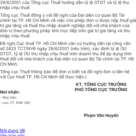
29/6/2001 của Tổng cục Thuế hướng dẫn tỷ lệ GTGT và tỷ lệ thu
nhập chịu thuế.
Tổng cục Thuế đồng ý với đề nghị của Đại diện cơ quan Bộ Tài
chính tại TP. Hồ Chí Minh về việc cho phép đơn vị được nộp thuế giá
trị gia tăng và thuế thu nhập doanh nghiệp đối với nhà khách của
đơn vị theo phương pháp tính trực tiếp trên giá trị gia tăng và thu
nhập chịu thuế.
Đề nghị Cục thuế TP. Hồ Chí Minh căn cứ hướng dẫn tại công văn
số 2423 TCT/NV6 ngày 29/6/2001 (nêu trên), xác định tỷ lệ (%)
GTGT, tỷ lệ (%) thu nhập chịu thuế trên doanh thu để áp dụng tính
thuế đối với nhà khách của Đại diện cơ quan Bộ Tài chính tại TP. Hồ
Chí Minh.
Tổng cục Thuế thông báo để đơn vị biết và đề nghị đơn vị liên hệ
với Cục thuế TP. Hồ Chí Minh để thực hiện./.
KT. TỔNG CỤC TRƯỞNG
PHÓ TỔNG CỤC TRƯỞNG
Nơi nhận:
- Như trên;
- Lưu: VT, DNK (2b)
Phạm Văn Huyến
Nội dung VB
Văn bản gốc