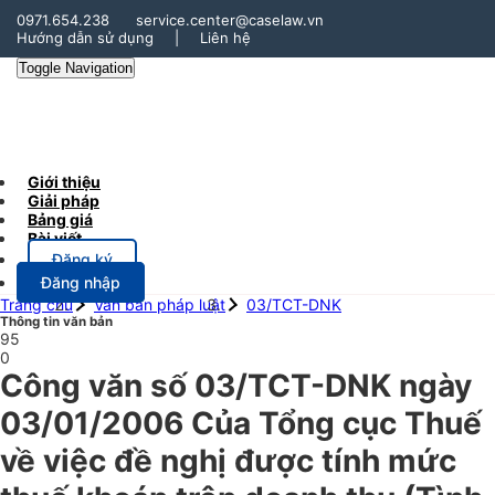
0971.654.238
service.center@caselaw.vn
Hướng dẫn sử dụng
|
Liên hệ
Toggle Navigation
Giới thiệu
Giải pháp
Bảng giá
Bài viết
Đăng ký
Đăng nhập
Trang chủ
Văn bản pháp luật
03/TCT-DNK
Thông tin văn bản
95
0
Công văn số 03/TCT-DNK ngày
03/01/2006 Của Tổng cục Thuế
về việc đề nghị được tính mức