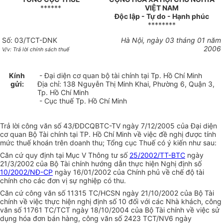
******
VIỆT NAM
Độc lập - Tự do - Hạnh phúc
********
Số: 03/TCT-DNK
Hà Nội, ngày 03 tháng 01 năm
2006
V/v: Trả lời chính sách thuế
Kính
- Đại diện cơ quan bộ tài chính tại Tp. Hồ Chí Minh
gửi:
Địa chỉ: 138 Nguyễn Thị Minh Khai, Phường 6, Quận 3,
Tp. Hồ Chí Minh
- Cục thuế Tp. Hồ Chí Minh
Trả lời công văn số 43/ĐDCQBTC-TV ngày 7/12/2005 của Đại diện
cơ quan Bộ Tài chính tại TP. Hồ Chí Minh về việc đề nghị được tính
mức thuế khoán trên doanh thu; Tổng cục Thuế có ý kiến như sau:
Căn cứ quy định tại Mục V Thông tư số
25/2002/TT-BTC
ngày
21/3/2002 của Bộ Tài chính hướng dẫn thực hiện Nghị định số
10/2002/NĐ-CP
ngày 16/01/2002 của Chính phủ về chế độ tài
chính cho các đơn vị sự nghiệp có thu.
Căn cứ công văn số 11315 TC/HCSN ngày 21/10/2002 của Bộ Tài
chính về việc thực hiện nghị định số 10 đối với các Nhà khách, công
văn số 11761 TC/TCT ngày 18/10/2004 của Bộ Tài chính về việc sử
dụng hóa đơn bán hàng, công văn số 2423 TCT/NV6 ngày