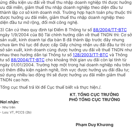
ứng điều kiện ưu đãi về thuế thu nhập doanh nghiệp thì được hưởng
ưu đãi miễn, giảm thuế thu nhập doanh nghiệp theo diện đầu tư
thành lập cơ sở kinh doanh mới. Trường hợp hạch toán phụ thuộc thì
được hưởng ưu đãi miễn, giảm thuế thu nhập doanh nghiệp theo
diện đầu tư mở rộng, đổi mới công nghệ.
3) Căn cứ theo quy định tại Điểm 8 Thông tư số
88/2004/TT-BTC
ngày 1/9/2004 của Bộ Tài chính hướng dẫn về thuế TNDN thì: Cơ sở
sản xuất, kinh doanh tại địa bàn B đã thành lập trước đây nhưng
chưa làm thủ tục để được cấp Giấy chứng nhận ưu đãi đầu tư thì cơ
sở sản xuất, kinh doanh cùng được hưởng ưu đãi về thuế TNDN như
nhau theo hướng dẫn tại Thông tư số
128/2003/TT-BTC
và Thông
tư số
88/2004/TT-BTC
cho khoảng thời gian ưu đãi còn lại tính từ
ngày 01/01/2004. Trường hợp một trong hai doanh nghiệp nêu trên
có thêm điều kiện ngành nghề, lĩnh vực được hưởng ưu đãi đầu tư;
sử dụng nhiều lao động thì sẽ được hưởng ưu đãi miễn giảm thuế
TNDN cao hơn.
Tổng cục thuế trả lời để Cục thuế biết và thực hiện./.
KT. TỔNG CỤC TRƯỞNG
PHÓ TỔNG CỤC TRƯỞNG
Nơi nhận:
- Như trên
- Lưu: VT, PCCS (2b)
Phạm Duy Khương