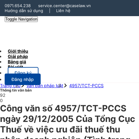
0971.654.238
service.center@caselaw.vn
Hướng dẫn sử dụng
|
Liên hệ
Toggle Navigation
Giới thiệu
Giải pháp
Bảng giá
Bài viết
Đăng ký
Đăng nhập
Trang chủ
Văn bản pháp luật
4957/TCT-PCCS
Thông tin văn bản
92
0
Công văn số 4957/TCT-PCCS
ngày 29/12/2005 Của Tổng Cục
Thuế về việc ưu đãi thuế thu