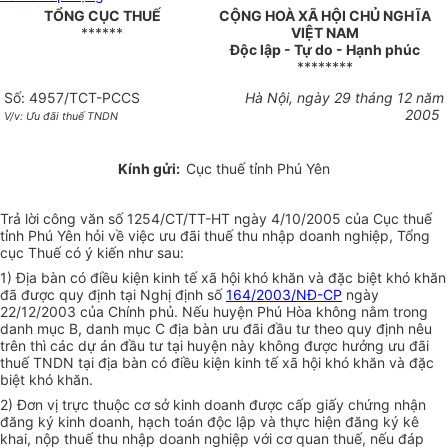
TỔNG CỤC THUẾ
CỘNG HOÀ XÃ HỘI CHỦ NGHĨA
******
VIỆT NAM
Độc lập - Tự do - Hạnh phúc
********
Số: 4957/TCT-PCCS
Hà Nội, ngày 29 tháng 12 năm
2005
V/v: Ưu đãi thuế TNDN
Kính gửi:
Cục thuế tỉnh Phú Yên
Trả lời công văn số 1254/CT/TT-HT ngày 4/10/2005 của Cục thuế
tỉnh Phú Yên hỏi về việc ưu đãi thuế thu nhập doanh nghiệp, Tổng
cục Thuế có ý kiến như sau:
1) Địa bàn có điều kiện kinh tế xã hội khó khăn và đặc biệt khó khăn
đã được quy định tại Nghị định số
164/2003/NĐ-CP
ngày
22/12/2003 của Chính phủ. Nếu huyện Phú Hòa không nằm trong
danh mục B, danh mục C địa bàn ưu đãi đầu tư theo quy định nêu
trên thì các dự án đầu tư tại huyện này không được hưởng ưu đãi
thuế TNDN tại địa bàn có điều kiện kinh tế xã hội khó khăn và đặc
biệt khó khăn.
2) Đơn vị trực thuộc cơ sở kinh doanh được cấp giấy chứng nhận
đăng ký kinh doanh, hạch toán độc lập và thực hiện đăng ký kê
khai, nộp thuế thu nhập doanh nghiệp với cơ quan thuế, nếu đáp