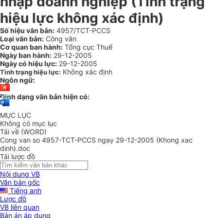
nhập doanh nghiệp (Tình trạng
hiệu lực không xác định)
Số hiệu văn bản:
4957/TCT-PCCS
Loại văn bản:
Công văn
Cơ quan ban hành:
Tổng cục Thuế
Ngày ban hành:
29-12-2005
Ngày có hiệu lực:
29-12-2005
Không xác định
Tình trạng hiệu lực:
Ngôn ngữ:
Định dạng văn bản hiện có:
MỤC LỤC
Không có mục lục
Tải về (WORD)
Cong van so 4957-TCT-PCCS ngay 29-12-2005 (Khong xac
dinh).doc
Tải lược đồ
Nội dung VB
Văn bản gốc
Tiếng anh
Lược đồ
VB liên quan
Bản án áp dụng