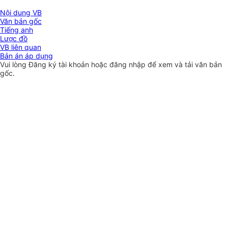
Nội dung VB
Văn bản gốc
Tiếng anh
Lược đồ
VB liên quan
Bản án áp dụng
Vui lòng
Đăng ký
tài khoản hoặc
đăng nhập
để xem và tải văn bản
gốc.