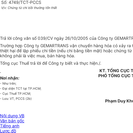
Số: 4749/TCT-PCCS
V/v: Chứng từ chi bồi thường tổn thất
Trả lời công văn số 039/CV ngày 26/10/2005 của Công ty GEMARTRAN
Trường hợp Công ty GEMARTRANS vận chuyển hàng hóa có xảy ra tổn 
thiệt hại để lập phiếu chi tiền (nếu chi bằng tiền mặt) hoặc chứng 
không phải là việc mua, bán hàng hóa.
Tổng cục Thuế trả lời để Công ty biết và thực hiện./.
KT. TỔNG CỤC
PHÓ TỔNG CỤC
Nơi nhận:
- Như trên;
- Đại diện TCT tại TP.HCM;
- Cục Thuế TP.HCM;
- Lưu: VT, PCCS (2b)
Phạm Duy Kh
Nội dung VB
Văn bản gốc
Tiếng anh
Lược đồ