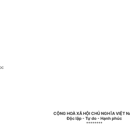
oc
CỘNG HOÀ XÃ HỘI CHỦ NGHĨA VIỆT 
Độc lập - Tự do - Hạnh phúc
********