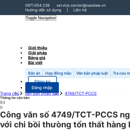
0971.654.238
service.center@caselaw.vn
Hướng dẫn sử dụng
|
Liên hệ
Toggle Navigation
Giới thiệu
Giải pháp
Bảng giá
Bài viết
Bản án
Hợp đồng mẫu
Văn bản pháp luật
Tra cứu 
Đăng ký
Đăng nhập
Trang chủ
Văn bản pháp luật
4749/TCT-PCCS
Thông tin văn bản
93
0
Công văn số 4749/TCT-PCCS ngày
với chi bồi thưòng tổn thất hàng