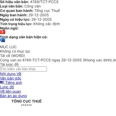
Số hiệu văn bản:
4749/TCT-PCCS
Loại văn bản:
Công văn
Cơ quan ban hành:
Tổng cục Thuế
Ngày ban hành:
29-12-2005
Ngày có hiệu lực:
29-12-2005
Không xác định
Tình trạng hiệu lực:
Ngôn ngữ:
Định dạng văn bản hiện có:
MỤC LỤC
Không có mục lục
Tải về (WORD)
Cong van so 4749-TCT-PCCS ngay 29-12-2005 (Khong xac dinh).d
Tải lược đồ
Nội dung VB
Văn bản gốc
Tiếng anh
Lược đồ
VB liên quan
Bản án áp dụng
TỔNG CỤC THUẾ
******