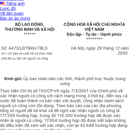
Tiếng anh
Lược đồ
VB liên quan
Bản án áp dụng
BỘ LAO ĐỘNG,
CỘNG HOÀ XÃ HỘI CHỦ NGHĨA
THƯƠNG BINH VÀ XÃ HỘI
VIỆT NAM
******
Độc lập - Tự do - Hạnh phúc
********
Số: 4473/LĐTBXH-TBLS
Hà Nội, ngày 29 tháng 12 năm
2005
V/v: chỉ đạo rà soát hồ sơ thực hiện
chế độ ưu đãi với người có công
Kính gửi:
Ủy ban nhân dân các tỉnh, thành phố trực thuộc trung
ương
Thực hiện Chỉ thị số 150/CP-VX ngày 7/3/2001 của Chính phủ về
xác nhận người có công với cách mạng trong 3 thời kỳ, đến nay cả
nước đã hoàn thành cơ bản việc xét duyệt, công nhận danh sách
người có công còn tồn đọng. Theo báo cáo của các địa phương,
tổng số người đã kê khai và đề nghị xác nhận người có công là
177.556 trường hợp, trong đó 118.300 trường hợp đã được xác
nhân là người có công, 17.954 trường hợp đã được kết luận không
đủ điều kiên để xem xét xác nhận, còn lại 42.648 trường hợp đang