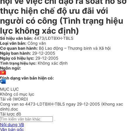
hội về việc chỉ đạo rà soát hồ sơ
thực hiện chế độ ưu đãi với
người có công (Tình trạng hiệu
lực không xác định)
Số hiệu văn bản:
4473/LĐTBXH-TBLS
Loại văn bản:
Công văn
Cơ quan ban hành:
Bộ Lao động – Thương binh và Xã hội
Ngày ban hành:
29-12-2005
Ngày có hiệu lực:
29-12-2005
Không xác định
Tình trạng hiệu lực:
Ngôn ngữ:
Định dạng văn bản hiện có:
MỤC LỤC
Không có mục lục
Tải về (WORD)
Cong van so 4473-LDTBXH-TBLS ngay 29-12-2005 (Khong xac
dinh).doc
Tải lược đồ
Nội dung VB
Văn bản gốc