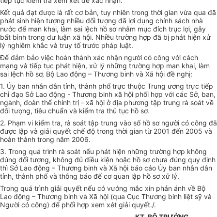
tiếp tục kiểm tra xem xét để xác nhận.
Kết quả đạt được là rất cơ bản, tuy nhiên trong thời gian vừa qua đã
phát sinh hiện tượng nhiều đối tượng đã lợi dụng chính sách nhà
nước để man khai, làm sai lệch hồ sơ nhằm mục đích trục lợi, gây
bất bình trong dư luận xã hội. Nhiều trường hợp đã bị phát hiện xử
lý nghiêm khắc và truy tố trước pháp luật.
Để đảm bảo việc hoàn thành xác nhận người có công với cách
mạng và tiếp tục phát hiện, xử lý những trường hợp man khai, làm
sai lệch hồ sơ, Bộ Lao động – Thương binh và Xã hội đề nghị:
1. Ủy ban nhân dân tỉnh, thành phố trực thuộc Trung ương trực tiếp
chỉ đạo Sở Lao động - Thương binh xã hội phối hợp với các Sở, ban,
ngành, đoàn thể chính trị - xã hội ở địa phương tập trung rà soát về
đối tượng, tiêu chuẩn và kiểm tra thủ tục hồ sơ.
2. Phạm vi kiểm tra, rà soát tập trung vào số hồ sơ người có công đã
được lập và giải quyết chế độ trong thời gian từ 2001 đến 2005 và
hoàn thành trong năm 2006.
3. Trong quá trình rà soát nếu phát hiện những trường hợp không
đúng đối tượng, không đủ điều kiện hoặc hồ sơ chưa đúng quy định
thì Sở Lao động – Thương binh và Xã hội báo cáo Ủy ban nhân dân
tỉnh, thành phố và thông báo để cơ quan lập hồ sơ xử lý.
Trong quá trình giải quyết nếu có vướng mắc xin phản ánh về Bộ
Lao động – Thương binh và Xã hội (qua Cục Thương binh liệt sỹ và
Người có công) để phối hợp xem xét giải quyết./.
KT. BỘ TRƯỞNG