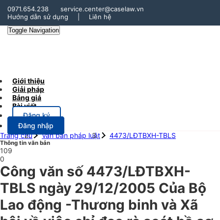
0971.654.238
service.center@caselaw.vn
Hướng dẫn sử dụng
|
Liên hệ
Toggle Navigation
Giới thiệu
Giải pháp
Bảng giá
Bài viết
Đăng ký
Đăng nhập
Trang chủ
Văn bản pháp luật
4473/LĐTBXH-TBLS
Thông tin văn bản
109
0
Công văn số 4473/LĐTBXH-
TBLS ngày 29/12/2005 Của Bộ
Lao động -Thương binh và Xã