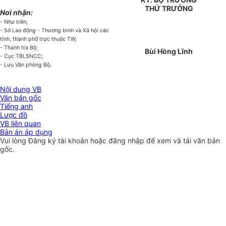
THỨ TRƯỞNG
Nơi nhận:
- Như trên;
- Sở Lao động - Thương binh và Xã hội các
tỉnh, thành phố trực thuộc TW;
- Thanh tra Bộ;
Bùi Hồng Lĩnh
- Cục TBLSNCC;
.
- Lưu Văn phòng Bộ
Nội dung VB
Văn bản gốc
Tiếng anh
Lược đồ
VB liên quan
Bản án áp dụng
Vui lòng
Đăng ký
tài khoản hoặc
đăng nhập
để xem và tải văn bản
gốc.