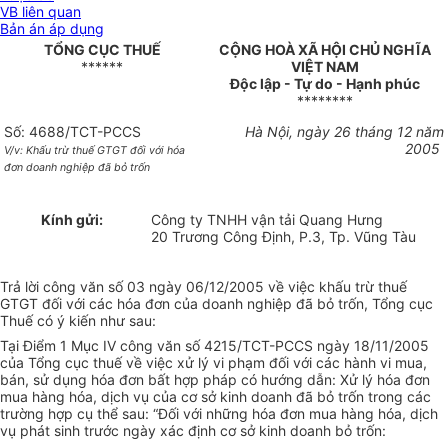
VB liên quan
Bản án áp dụng
TỔNG CỤC THUẾ
CỘNG HOÀ XÃ HỘI CHỦ NGHĨA
******
VIỆT NAM
Độc lập - Tự do - Hạnh phúc
********
Số: 4688/TCT-PCCS
Hà Nội, ngày 26 tháng 12 năm
2005
V/v: Khấu trừ thuế GTGT đối với hóa
đơn doanh nghiệp đã bỏ trốn
Kính gửi:
Công ty TNHH vận tải Quang Hưng
20 Trương Công Định, P.3, Tp. Vũng Tàu
Trả lời công văn số 03 ngày 06/12/2005 về việc khấu trừ thuế
GTGT đối với các hóa đơn của doanh nghiệp đã bỏ trốn, Tổng cục
Thuế có ý kiến như sau:
Tại Điểm 1 Mục IV công văn số 4215/TCT-PCCS ngày 18/11/2005
của Tổng cục thuế về việc xử lý vi phạm đối với các hành vi mua,
bán, sử dụng hóa đơn bất hợp pháp có hướng dẫn: Xử lý hóa đơn
mua hàng hóa, dịch vụ của cơ sở kinh doanh đã bỏ trốn trong các
trường hợp cụ thể sau: “Đối với những hóa đơn mua hàng hóa, dịch
vụ phát sinh trước ngày xác định cơ sở kinh doanh bỏ trốn: