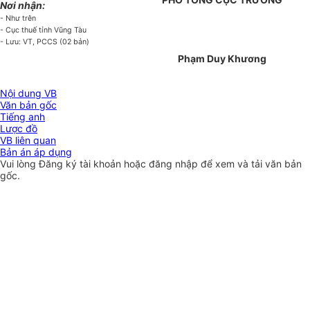
Nơi nhận:
- Như trên
- Cục thuế tỉnh Vũng Tàu
- Lưu: VT, PCCS (02 bản)
Phạm Duy Khương
Nội dung VB
Văn bản gốc
Tiếng anh
Lược đồ
VB liên quan
Bản án áp dụng
Vui lòng
Đăng ký
tài khoản hoặc
đăng nhập
để xem và tải văn bản
gốc.