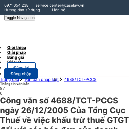
0971.654.238
service.center@caselaw.vn
Hướng dẫn sử dụng
|
Liên hệ
Toggle Navigation
Giới thiệu
Giải pháp
Bảng giá
Bài viết
Đăng ký
Đăng nhập
Trang chủ
Văn bản pháp luật
4688/TCT-PCCS
Thông tin văn bản
97
0
Công văn số 4688/TCT-PCCS
ngày 26/12/2005 Của Tổng Cục
Thuế về việc khấu trừ thuế GTGT