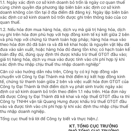
1.1. Ngày xác định cơ sở kinh doanh bỏ trốn là ngày cơ quan thuế
cùng chính quyền địa phương lập biên bản xác định cơ sở kinh
doanh không còn tồn tại ở địa điểm đã đăng ký. Ngày lập biên bản
xác định cơ sở kinh doanh bỏ trốn được ghi trên thông báo của cơ
quan thuế.
1.2. Nếu hóa đơn mua hàng hóa, dịch vụ mà giá trị hàng hóa, dịch
vụ ghi trên hóa đơn phù hợp với hợp đồng kinh tế ký kết giữa 2 bên
và phù hợp với chứng từ thanh toán hợp pháp; hàng hóa mua vào
theo hóa đơn đó đã bán ra và đã kê khai hoặc là nguyên vật liệu đã
đưa vào sản xuất, hoặc hàng hóa đó đang tồn kho; có hạch toán kế
toán đầy đủ, đúng quy định thì được khấu trừ thuế GTGT đầu vào;
giá trị hàng hóa, dịch vụ mua vào được tính vào chi phí hợp lý khi
xác định thu nhập chịu thuế thu nhập doanh nghiệp”
Căn cứ vào hướng dẫn nêu trên, Công ty có ký hợp đồng vận
chuyển với Công ty Đại Thành mà thời điểm ký kết hợp đồng kinh
tế, chứng từ thanh toán giữa 2 bên và việc xuất hóa đơn GTGT của
Công ty Đại Thành là thời điểm dịch vụ phát sinh trước ngày xác
định cơ sở kinh doanh bỏ trốn theo điểm 1.1 nêu trên. Hóa đơn này
đã được Công ty Đại Thành đã kê khai và nộp thuế GTGT đầu ra thì
Công ty TNHH vận tải Quang Hưng được khấu trừ thuế GTGT đầu
vào và được tính vào chi phí hợp lý khi xác định thu nhập chịu thuế
thu nhập doanh nghiệp.
Tổng cục thuế trả lời để Công ty biết và thực hiện./.
KT. TỔNG CỤC TRƯỞNG
PHÓ TỔNG CỤC TRƯỞNG