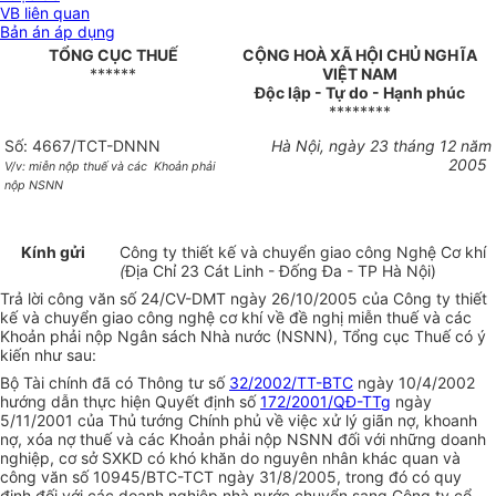
VB liên quan
Bản án áp dụng
TỔNG CỤC THUẾ
CỘNG HOÀ XÃ HỘI CHỦ NGHĨA
******
VIỆT NAM
Độc lập - Tự do - Hạnh phúc
********
Số: 4667/TCT-DNNN
Hà Nội, ngày 23 tháng 12 năm
2005
V/v: miễn nộp thuế và các
Khoản phải
nộp NSNN
Kính gửi
Công ty thiết kế và chuyển giao công Nghệ Cơ khí
(
Địa Chỉ 23 Cát Linh - Đống Đa - TP Hà Nội)
Trả lời công văn số 24/CV-DMT ngày 26/10/2005 của Công ty thiết
kế và chuyển giao công nghệ cơ khí về đề nghị miễn thuế và các
Khoản phải nộp Ngân sách Nhà nước (NSNN), Tổng cục Thuế có ý
kiến như sau:
Bộ Tài chính đã có Thông tư số
32/2002/TT-BTC
ngày 10/4/2002
hướng dẫn thực hiện Quyết định số
172/2001/QĐ-TTg
ngày
5/11/2001 của Thủ tướng Chính phủ về việc xử lý giãn nợ, khoanh
nợ, xóa nợ thuế và các Khoản phải nộp NSNN đối với những doanh
nghiệp, cơ sở SXKD có khó khăn do nguyên nhân khác quan và
công văn số 10945/BTC-TCT ngày 31/8/2005, trong đó có quy
định đối với các doanh nghiệp nhà nước chuyển sang Công ty cổ