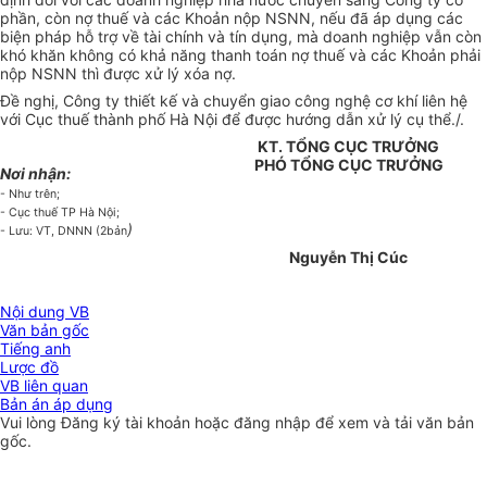
phần, còn nợ thuế và các Khoản nộp NSNN, nếu đã áp dụng các
biện pháp hỗ trợ về tài chính và tín dụng, mà doanh nghiệp vẫn còn
khó khăn không có khả năng thanh toán nợ thuế và các Khoản phải
nộp NSNN thì được xử lý xóa nợ.
Đề nghị, Công ty thiết kế và chuyển giao công nghệ cơ khí liên hệ
với Cục thuế thành phố Hà Nội để được hướng dẫn xử lý cụ thể./.
KT. TỔNG CỤC TRƯỞNG
PHÓ TỔNG CỤC TRƯỞNG
Nơi nhận:
- Như trên;
- Cục thuế TP Hà Nội;
)
- Lưu: VT, DNNN (2bản
Nguyễn Thị Cúc
Nội dung VB
Văn bản gốc
Tiếng anh
Lược đồ
VB liên quan
Bản án áp dụng
Vui lòng
Đăng ký
tài khoản hoặc
đăng nhập
để xem và tải văn bản
gốc.