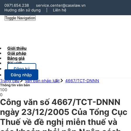
0971.654.238
service.center@caselaw.vn
Hướng dẫn sử dụng
|
Liên hệ
Toggle Navigation
Giới thiệu
Giải pháp
Bảng giá
Bài viết
Đăng ký
Đăng nhập
Trang chủ
Văn bản pháp luật
4667/TCT-DNNN
Thông tin văn bản
100
0
Công văn số 4667/TCT-DNNN
ngày 23/12/2005 Của Tổng Cục
Thuế về đề nghị miễn thuế và