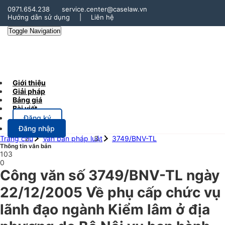
0971.654.238
service.center@caselaw.vn
Hướng dẫn sử dụng
|
Liên hệ
Toggle Navigation
Giới thiệu
Giải pháp
Bảng giá
Bài viết
Đăng ký
Đăng nhập
Trang chủ
Văn bản pháp luật
3749/BNV-TL
Thông tin văn bản
103
0
Công văn số 3749/BNV-TL ngày
22/12/2005 Về phụ cấp chức vụ
lãnh đạo ngành Kiểm lâm ở địa