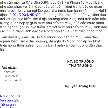
phụ cấp mới (từ 0,15 đến 0,80) quy định tại Khoản 16 Mục I bảng
phụ cấp chức vụ lãnh đạo (bầu cử, bổ nhiệm) trong các cơ quan
nhà nước, đơn vị sự nghiệp của Nhà nước ban hành kèm theo Nghị
định số
204/2004/NĐ-CP
để hướng dẫn phụ cấp chức vụ lãnh đạo
đối với Chi cục kiểm lâm ở địa phương theo 2 loại nêu trên đảm bảo
tương quan hợp lý giữa mức phụ cấp chức vụ của các chức danh
lãnh đạo thuộc Chi cục Kiểm lâm với mức phụ cấp chức vụ lãnh đạo
các chức danh lãnh đạo Sở Nông nghiệp và Phát triển nông thôn.
Trên đây là ý kiến của Bộ Nội vụ về phụ cấp chức vụ lãnh đạo
ngành Kiểm lâm ở địa phương, đề nghị Bộ Nông nghiệp và Phát
triển nông thôn nghiên cứu và ban hành văn bản hướng dẫn thực
hiện.
KT. BỘ TRƯỞNG
THỨ TRƯỞNG
Nơi nhận:
- Như trên;
- Bộ Tài chính;
- Lưu: VT, Vụ TL.
Nguyễn Trọng Điều
Nội dung VB
Văn bản gốc
Tiếng anh