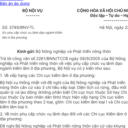
Bản án áp dụng
BỘ NỘI VỤ
CỘNG HÒA XÃ HỘI CHỦ N
-------
Độc lập – Tự do – 
------------
Số: 3749/BNV-TL
Hà Nội, ngày 
V/v phụ cấp chức vụ lãnh đạo ngành Kiểm
lâm ở địa phương
Kính gửi:
Bộ Nông nghiệp và Phát triển nông thôn
Trả lời công văn số 2261/BNN/TCCB ngày 08/9/2005 của Bộ Nông
nghiệp và Phát triển nông thôn về việc phụ cấp chức vụ lãnh đạo
ngành kiểm lâm ở địa phương, Bộ Nội vụ có ý kiến như sau:
1. Về xếp hạng các Chi cục kiểm lâm ở địa phương:
Bộ Nội vụ thống nhất với đề nghị của Bộ Nông nghiệp và Phát triển
nông thôn căn cứ vào 3 chỉ tiêu xếp loại: Diện tích có rừng, đầu mối
quản lý và lao động (không phân biệt Chi cục trực thuộc Sở hay Chi
cục thuộc Ủy ban nhân dân tỉnh) thực hiện xếp hạng Chi cục kiểm
lâm ở địa phương theo 2 loại, gồm: Chi cục kiểm lâm loại I và Chi cục
kiểm lâm loại II.
2. Về mức phụ cấp chức vụ lãnh đạo đối với các Chi cục Kiểm lâm ở
địa phương:
Đề nghị Bộ Nông nghiệp và Phát triển nông thôn căn cứ vào khung