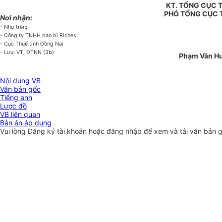
KT. TỔNG CỤC
PHÓ TỔNG CỤC
Nơi nhận:
- Như trên;
- Công ty TNHH bao bì Riches;
- Cục Thuế tỉnh Đồng Nai
- Lưu: VT, ĐTNN (3b)
Phạm Văn H
Nội dung VB
Văn bản gốc
Tiếng anh
Lược đồ
VB liên quan
Bản án áp dụng
Vui lòng
Đăng ký
tài khoản hoặc
đăng nhập
để xem và tải văn bản 