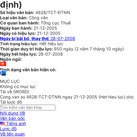
định)
Số hiệu văn bản:
4628/TCT-ĐTNN
Loại văn bản:
Công văn
Cơ quan ban hành:
Tổng cục Thuế
Ngày ban hành:
21-12-2005
Ngày có hiệu lực:
21-12-2005
Ngày bị bãi bỏ, thay thế:
28-07-2008
Hết hiệu lực
Tình trạng hiệu lực:
Thời gian duy trì hiệu lực:
950 ngày
(
2 năm
7 tháng
10 ngày
)
Ngày hết hiệu lực:
28-07-2008
Ngôn ngữ:
Định dạng văn bản hiện có:
MỤC LỤC
Không có mục lục
Tải về (WORD)
Cong van so 4628-TCT-DTNN ngay 21-12-2005 (Het hieu luc).doc
Tải lược đồ
Nội dung VB
Văn bản gốc
Tiếng anh
Lược đồ
VB liên quan