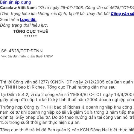
Bản án áp dụng
Caselaw Việt Nam:
“Kể từ ngày 28-07-2008, Công văn số 4628/TCT-ĐT
(Tình trạng hiệu lực không xác định) bị bãi bỏ, thay thế bởi
Công văn số
Xem thêm
Lược đồ.
Dòng trạng thái hiệu lực.
TỔNG CỤC THUẾ
******
Số: 4628/TCT-ĐTNN
V/v: Ưu đãi miễn, giảm thuế TNDN
Trả lời Công văn số 1277/KCNĐN-ĐT ngày 2/12/2005 của Ban quản l
ty TNHH bao bì Riches, Tổng cục Thuế hướng dẫn như sau:
Tại Điểm 5.4.2, ví dụ 2 công văn số 11684/BTC-TCT ngày 16/9/200
giấy phép đã cấp thì kể từ kỳ tính thuế năm 2004 doanh nghiệp cò
Trường hợp Công ty TNHH bao bì Riches là doanh nghiệp khu côn
năm kể từ khi doanh nghiệp có lãi và giảm 50% trong 3 năm tiếp th
định tại Giấy phép đầu tư. Do đó theo hướng dẫn tại công văn nói
15% trong suốt thời gian thực hiện dự án.
Tổng cục thuế trả lời để Ban quản lý các KCN Đồng Nai biết thực hiệ