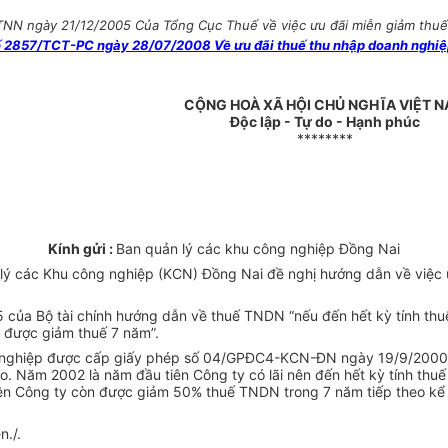
NN ngày 21/12/2005 Của Tổng Cục Thuế về việc ưu đãi miễn giảm thuế
 2857/TCT-PC ngày 28/07/2008 Về ưu đãi thuế thu nhập doanh nghiệp 
CỘNG HOÀ XÃ HỘI CHỦ NGHĨA VIỆT 
Độc lập - Tự do - Hạnh phúc
********
Kính gửi :
Ban quản lý các khu công nghiệp Đồng Nai
ý các Khu công nghiệp (KCN) Đồng Nai đề nghị hướng dẫn về việc 
5 của Bộ tài chính hướng dẫn về thuế TNDN “nếu đến hết kỳ tính t
n được giảm thuế 7 năm”.
g nghiệp được cấp giấy phép số 04/GPĐC4-KCN-ĐN ngày 19/9/2000,
eo. Năm 2002 là năm đầu tiên Công ty có lãi nên đến hết kỳ tính th
 trên Công ty còn được giảm 50% thuế TNDN trong 7 năm tiếp theo k
n./.