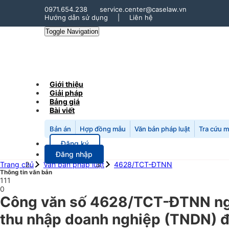
0971.654.238
service.center@caselaw.vn
Hướng dẫn sử dụng
|
Liên hệ
Toggle Navigation
Giới thiệu
Giải pháp
Bảng giá
Bài viết
Bản án
Hợp đồng mẫu
Văn bản pháp luật
Tra cứu 
Đăng ký
Đăng nhập
Trang chủ
Văn bản pháp luật
4628/TCT-ĐTNN
Thông tin văn bản
111
0
Công văn số 4628/TCT-ĐTNN ngà
thu nhập doanh nghiệp (TNDN) đố