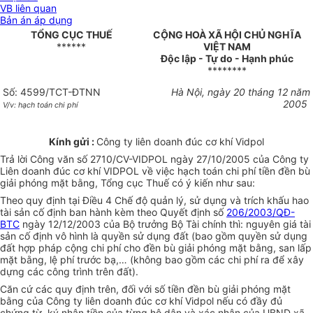
VB liên quan
Bản án áp dụng
TỔNG CỤC THUẾ
CỘNG HOÀ XÃ HỘI CHỦ NGHĨA
******
VIỆT NAM
Độc lập - Tự do - Hạnh phúc
********
Số: 4599/TCT-ĐTNN
Hà Nội, ngày 20 tháng 12 năm
2005
V/v: hạch toán chi phí
Kính gửi :
Công ty liên doanh đúc cơ khí Vidpol
Trả lời Công văn số 2710/CV-VIDPOL ngày 27/10/2005 của Công ty
Liên doanh đúc cơ khí VIDPOL về việc hạch toán chi phí tiền đền bù
giải phóng mặt bằng, Tổng cục Thuế có ý kiến như sau:
Theo quy định tại Điều 4 Chế độ quản lý, sử dụng và trích khấu hao
tài sản cố định ban hành kèm theo Quyết định số
206/2003/QĐ-
BTC
ngày 12/12/2003 của Bộ trưởng Bộ Tài chính thì: nguyên giá tài
sản cố định vô hình là quyền sử dụng đất (bao gồm quyền sử dụng
đất hợp pháp cộng chi phí cho đền bù giải phóng mặt bằng, san lấp
mặt bằng, lệ phí trước bạ,… (không bao gồm các chi phí ra để xây
dựng các công trình trên đất).
Căn cứ các quy định trên, đối với số tiền đền bù giải phóng mặt
bằng của Công ty liên doanh đúc cơ khí Vidpol nếu có đầy đủ
chứng từ, ký nhận tiền của từng hộ dân và xác nhận của UBND xã