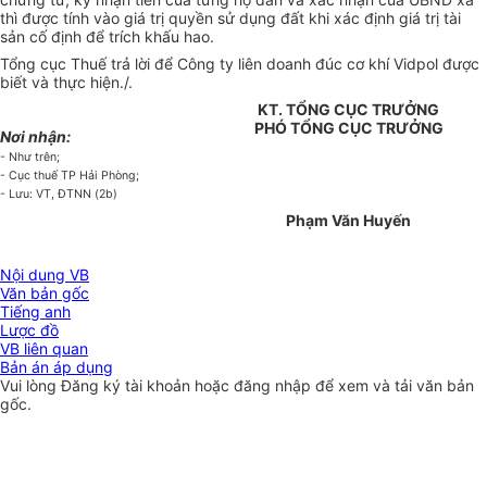
thì được tính vào giá trị quyền sử dụng đất khi xác định giá trị tài
sản cố định để trích khấu hao.
Tổng cục Thuế trả lời để Công ty liên doanh đúc cơ khí Vidpol được
biết và thực hiện./.
KT. TỔNG CỤC TRƯỞNG
PHÓ TỔNG CỤC TRƯỞNG
Nơi nhận:
- Như trên;
- Cục thuế TP Hải Phòng;
- Lưu: VT, ĐTNN (2b)
Phạm Văn Huyến
Nội dung VB
Văn bản gốc
Tiếng anh
Lược đồ
VB liên quan
Bản án áp dụng
Vui lòng
Đăng ký
tài khoản hoặc
đăng nhập
để xem và tải văn bản
gốc.