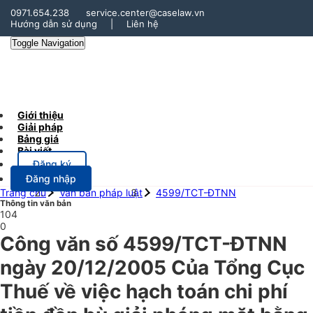
0971.654.238
service.center@caselaw.vn
Hướng dẫn sử dụng
|
Liên hệ
Toggle Navigation
Giới thiệu
Giải pháp
Bảng giá
Bài viết
Đăng ký
Đăng nhập
Trang chủ
Văn bản pháp luật
4599/TCT-ĐTNN
Thông tin văn bản
104
0
Công văn số 4599/TCT-ĐTNN
ngày 20/12/2005 Của Tổng Cục
Thuế về việc hạch toán chi phí