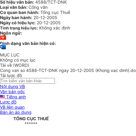
Số hiệu văn bản:
4588/TCT-DNK
Loại văn bản:
Công văn
Cơ quan ban hành:
Tổng cục Thuế
Ngày ban hành:
20-12-2005
Ngày có hiệu lực:
20-12-2005
Không xác định
Tình trạng hiệu lực:
Ngôn ngữ:
Định dạng văn bản hiện có:
MỤC LỤC
Không có mục lục
Tải về (WORD)
Cong van so 4588-TCT-DNK ngay 20-12-2005 (Khong xac dinh).do
Tải lược đồ
Nội dung VB
Văn bản gốc
Tiếng anh
Lược đồ
VB liên quan
Bản án áp dụng
TỔNG CỤC THUẾ
******