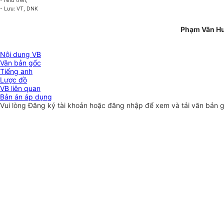
- Như trên;
- Lưu: VT, DNK
Phạm Văn H
Nội dung VB
Văn bản gốc
Tiếng anh
Lược đồ
VB liên quan
Bản án áp dụng
Vui lòng
Đăng ký
tài khoản hoặc
đăng nhập
để xem và tải văn bản 