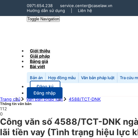
0971.654.238
service.center@caselaw.vn
Hướng dẫn sử dụng
|
Liên hệ
Toggle Navigation
Giới thiệu
Giải pháp
Bảng giá
Bài viết
Bản án
Hợp đồng mẫu
Văn bản pháp luật
Tra cứu 
Đăng ký
Đăng nhập
Trang chủ
Văn bản pháp luật
4588/TCT-DNK
Thông tin văn bản
112
0
Công văn số 4588/TCT-DNK ngày 
lãi tiền vay (Tình trạng hiệu lực