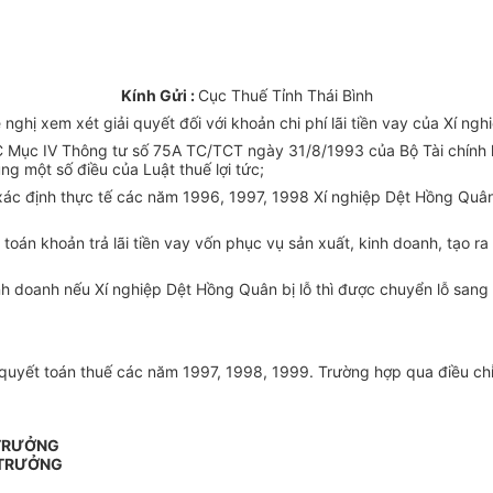
Kính Gửi :
Cục Thuế Tỉnh Thái Bình
nghị xem xét giải quyết đối với khoản chi phí lãi tiền vay của Xí n
ần C Mục IV Thông tư số 75A TC/TCT ngày 31/8/1993 của Bộ Tài chín
ung một số điều của Luật thuế lợi tức;
 xác định thực tế các năm 1996, 1997, 1998 Xí nghiệp Dệt Hồng Quâ
án khoản trả lãi tiền vay vốn phục vụ sản xuất, kinh doanh, tạo ra
 kinh doanh nếu Xí nghiệp Dệt Hồng Quân bị lỗ thì được chuyển lỗ sa
quyết toán thuế các năm 1997, 1998, 1999. Trường hợp qua điều chỉn
 TRƯỞNG
 TRƯỞNG