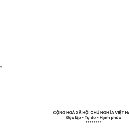
c
CỘNG HOÀ XÃ HỘI CHỦ NGHĨA VIỆT 
Độc lập - Tự do - Hạnh phúc
********