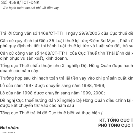
Số: 4588/TCT-DNK
V/v: hạch toán vào chi phí
lãi tiền vay
Trả lời Công văn số 1468/CT-TTr II ngày 29/9/2005 của Cục thuế đề 
Căn cứ quy định tại Điều 35 Luật thuế lợi tức; Điểm 3d Mục I, Ph
phủ quy định chi tiết thi hành Luật thuế lợi tức và Luật sửa đổi, bổ s
Căn cứ công văn số 1468/CT-TTr II của Cục Thuế tỉnh Thái Bình đã
định phục vụ sản xuất, kinh doanh.
Tổng cục Thuế chấp thuận cho Xí nghiệp Dệt Hồng Quân được hạch to
doanh các năm này.
Trường hợp sau khi hạch toán trả lãi tiền vay vào chi phí sản xuất
Lỗ của năm 1997 được chuyển sang năm 1998, 1999;
Lỗ của năn 1998 được chuyển sang năm 1999, 2000;
Đề nghị Cục thuế hướng dẫn Xí nghiệp Dệ Hồng Quân điều chỉnh lại 
được kết chuyển trừ vào các năm sau
Tổng cục Thuế trả lời để Cục thuế biết và thực hiện./.
KT. TỔNG CỤC
PHÓ TỔNG CỤC
Nơi nhận: