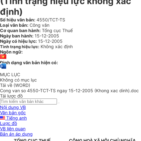
(Tình trạng hiệu lực không xác
định)
Số hiệu văn bản:
4550/TCT-TS
Loại văn bản:
Công văn
Cơ quan ban hành:
Tổng cục Thuế
Ngày ban hành:
15-12-2005
Ngày có hiệu lực:
15-12-2005
Không xác định
Tình trạng hiệu lực:
Ngôn ngữ:
Định dạng văn bản hiện có:
MỤC LỤC
Không có mục lục
Tải về (WORD)
Cong van so 4550-TCT-TS ngay 15-12-2005 (Khong xac dinh).doc
Tải lược đồ
Nội dung VB
Văn bản gốc
Tiếng anh
Lược đồ
VB liên quan
Bản án áp dụng
TỔNG CỤC THUẾ
CỘNG HOÀ XÃ HỘI CHỦ NGHĨA