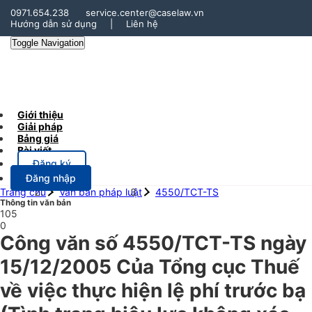
0971.654.238
service.center@caselaw.vn
Hướng dẫn sử dụng
|
Liên hệ
Toggle Navigation
Giới thiệu
Giải pháp
Bảng giá
Bài viết
Đăng ký
Đăng nhập
Trang chủ
Văn bản pháp luật
4550/TCT-TS
Thông tin văn bản
105
0
Công văn số 4550/TCT-TS ngày
15/12/2005 Của Tổng cục Thuế
về việc thực hiện lệ phí trước bạ