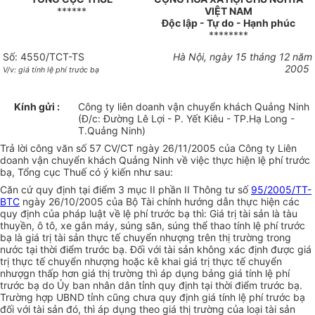
******
VIỆT NAM
Độc lập - Tự do - Hạnh phúc
********
Số: 4550/TCT-TS
Hà Nội, ngày 15 tháng 12 năm
2005
V/v: giá tính lệ phí trước bạ
Kính gửi :
Công ty liên doanh vận chuyển khách Quảng Ninh
(Đ/c: Đường Lê Lợi - P. Yết Kiêu - TP.Hạ Long -
T.Quảng Ninh)
Trả lời công văn số 57 CV/CT ngày 26/11/2005 của Công ty Liên
doanh vận chuyển khách Quảng Ninh về việc thực hiện lệ phí trước
bạ, Tổng cục Thuế có ý kiến như sau:
Căn cứ quy định tại điểm 3 mục II phần II Thông tư số
95/2005/TT-
BTC
ngày 26/10/2005 của Bộ Tài chính hướng dẫn thực hiện các
quy định của pháp luật về lệ phí trước bạ thì: Giá trị tài sản là tàu
thuyền, ô tô, xe gắn máy, súng săn, súng thể thao tính lệ phí trước
bạ là giá trị tài sản thực tế chuyển nhượng trên thị trường trong
nước tại thời điểm trước bạ. Đối với tài sản không xác định được giá
trị thực tế chuyển nhượng hoặc kê khai giá trị thực tế chuyển
nhượgn thấp hơn giá thị trường thì áp dụng bảng giá tính lệ phí
trước bạ do Ủy ban nhân dân tỉnh quy định tại thời điểm trước bạ.
Trường hợp UBND tỉnh cũng chưa quy định giá tính lệ phí trước bạ
đối với tài sản đó, thì áp dụng theo giá thị trường của loại tài sản