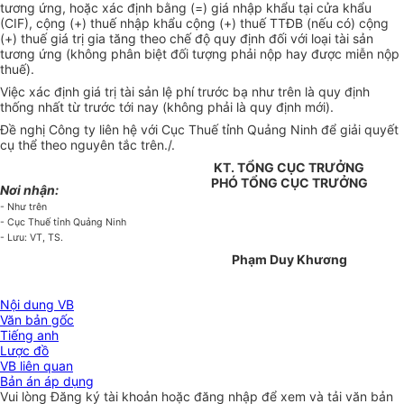
tương ứng, hoặc xác định bằng (=) giá nhập khẩu tại cửa khẩu
(CIF), cộng (+) thuế nhập khẩu cộng (+) thuế TTĐB (nếu có) cộng
(+) thuế giá trị gia tăng theo chế độ quy định đối với loại tài sản
tương ứng (không phân biệt đối tượng phải nộp hay được miễn nộp
thuế).
Việc xác định giá trị tài sản lệ phí trước bạ như trên là quy định
thống nhất từ trước tới nay (không phải là quy định mới).
Đề nghị Công ty liên hệ với Cục Thuế tỉnh Quảng Ninh để giải quyết
cụ thể theo nguyên tắc trên./.
KT. TỔNG CỤC TRƯỞNG
PHÓ TỔNG CỤC TRƯỞNG
Nơi nhận:
- Như trên
- Cục Thuế tỉnh Quảng Ninh
- Lưu: VT, TS.
Phạm Duy Khương
Nội dung VB
Văn bản gốc
Tiếng anh
Lược đồ
VB liên quan
Bản án áp dụng
Vui lòng
Đăng ký
tài khoản hoặc
đăng nhập
để xem và tải văn bản