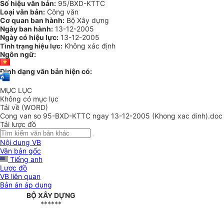
Số hiệu văn bản:
95/BXD-KTTC
Loại văn bản:
Công văn
Cơ quan ban hành:
Bộ Xây dựng
Ngày ban hành:
13-12-2005
Ngày có hiệu lực:
13-12-2005
Không xác định
Tình trạng hiệu lực:
Ngôn ngữ:
Định dạng văn bản hiện có:
MỤC LỤC
Không có mục lục
Tải về (WORD)
Cong van so 95-BXD-KTTC ngay 13-12-2005 (Khong xac dinh).doc
Tải lược đồ
Nội dung VB
Văn bản gốc
Tiếng anh
Lược đồ
VB liên quan
Bản án áp dụng
BỘ XÂY DỰNG
******