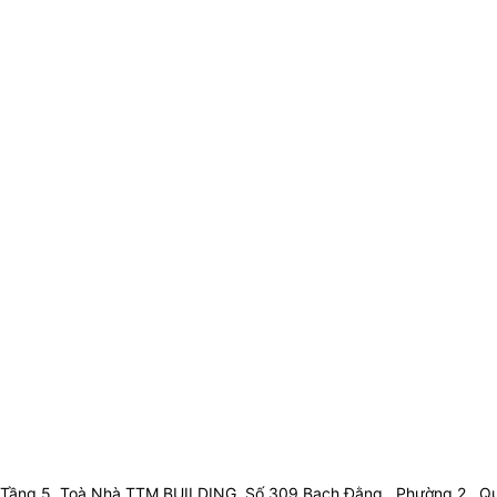
Tầng 5, Toà Nhà TTM BUILDING, Số 309 Bạch Đằng , Phường 2 , Qu