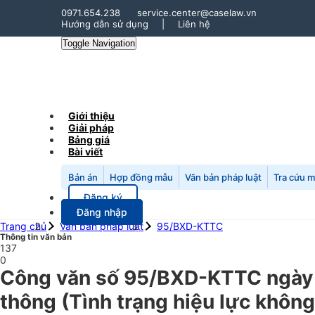
0971.654.238
service.center@caselaw.vn
Hướng dẫn sử dụng
|
Liên hệ
Toggle Navigation
Giới thiệu
Giải pháp
Bảng giá
Bài viết
Bản án
Hợp đồng mẫu
Văn bản pháp luật
Tra cứu 
Đăng ký
Đăng nhập
Trang chủ
Văn bản pháp luật
95/BXD-KTTC
Thông tin văn bản
137
0
Công văn số 95/BXD-KTTC ngày 1
thông (Tình trạng hiệu lực không