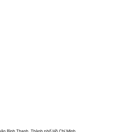
ận Bình Thạnh, Thành phố Hồ Chí Minh