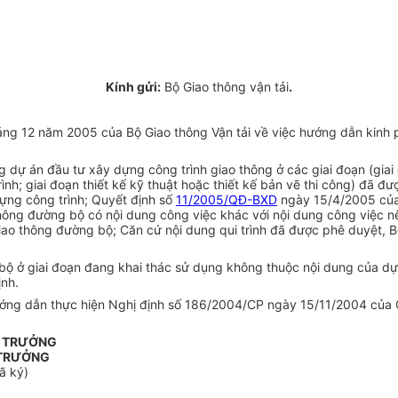
Kính gửi:
Bộ Giao thông vận tải
.
12 năm 2005 của Bộ Giao thông Vận tải về việc hướng dẫn kinh phí
g dự án đầu tư xây dựng công trình giao thông ở các giai đoạn (giai
nh; giai đoạn thiết kế kỹ thuật hoặc thiết kế bản vẽ thi công) đã đư
ựng công trình; Quyết định số
11/2005/QĐ-BXD
ngày 15/4/2005 của 
ông đường bộ có nội dung công việc khác với nội dung công việc nêu
iao thông đường bộ; Căn cứ nội dung qui trình đã được phê duyệt, B
 bộ ở giai đoạn đang khai thác sử dụng không thuộc nội dung của dự 
nh.
hướng dẫn thực hiện Nghị định số 186/2004/CP ngày 15/11/2004 của 
Ộ TRƯỞNG
TRƯỞNG
ã ký)