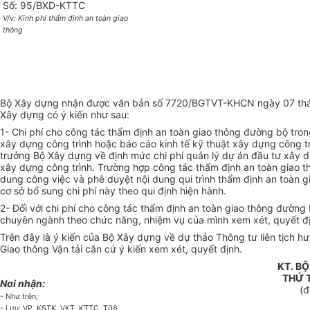
Số: 95/BXD-KTTC
V/v: Kinh phí thẩm định an toàn giao
thông
Bộ Xây dựng nhận được văn bản số 7720/BGTVT-KHCN ngày 07 tháng 
Xây dựng có ý kiến như sau:
1- Chi phí cho công tác thẩm định an toàn giao thông đường bộ tron
xây dựng công trình hoặc báo cáo kinh tế kỹ thuật xây dựng công trì
trưởng Bộ Xây dựng về định mức chi phí quản lý dự án đầu tư xây d
xây dựng công trình. Trường hợp công tác thẩm định an toàn giao th
dung công việc và phê duyệt nội dung qui trình thẩm định an toàn g
cơ sở bổ sung chi phí này theo qui định hiện hành.
2- Đối với chi phí cho công tác thẩm định an toàn giao thông đường
chuyên ngành theo chức năng, nhiệm vụ của mình xem xét, quyết đị
Trên đây là ý kiến của Bộ Xây dựng về dự thảo Thông tư liên tịch 
Giao thông Vận tải căn cứ ý kiến xem xét, quyết định.
KT. B
THỨ 
Nơi nhận:
(đ
- Như trên;
- Lưu: VP, KSTK, VKT, KTTC. T06.