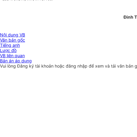
Đinh 
Nội dung VB
Văn bản gốc
Tiếng anh
Lược đồ
VB liên quan
Bản án áp dụng
Vui lòng
Đăng ký
tài khoản hoặc
đăng nhập
để xem và tải văn bản 