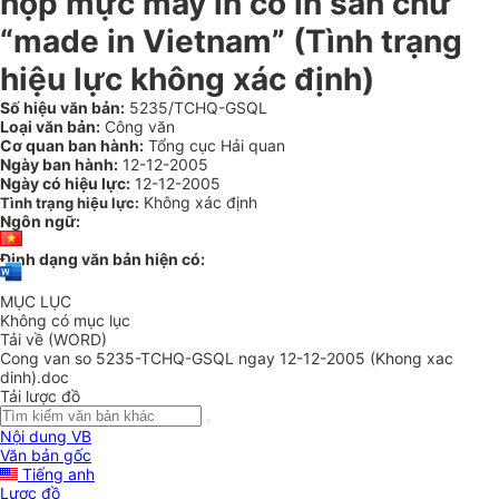
hộp mực máy in có in sẵn chữ
“made in Vietnam” (Tình trạng
hiệu lực không xác định)
Số hiệu văn bản:
5235/TCHQ-GSQL
Loại văn bản:
Công văn
Cơ quan ban hành:
Tổng cục Hải quan
Ngày ban hành:
12-12-2005
Ngày có hiệu lực:
12-12-2005
Không xác định
Tình trạng hiệu lực:
Ngôn ngữ:
Định dạng văn bản hiện có:
MỤC LỤC
Không có mục lục
Tải về (WORD)
Cong van so 5235-TCHQ-GSQL ngay 12-12-2005 (Khong xac
dinh).doc
Tải lược đồ
Nội dung VB
Văn bản gốc
Tiếng anh
Lược đồ