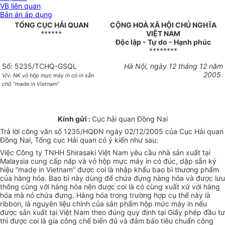
VB liên quan
Bản án áp dụng
TỔNG CỤC HẢI QUAN
CỘNG HOÀ XÃ HỘI CHỦ NGHĨA
******
VIỆT NAM
Độc lập - Tự do - Hạnh phúc
********
Số: 5235/TCHQ-GSQL
Hà Nội, ngày 12 tháng 12 năm
2005
V/v: NK vỏ hộp mực máy in có in sẵn
chữ “made in Vietnam”
Kính gửi :
Cục hải quan Đồng Nai
Trả lời công văn số 1235/HQĐN ngày 02/12/2005 của Cục Hải quan
Đồng Nai, Tổng cục Hải quan có ý kiến như sau:
Việc Công ty TNHH Shirasaki Việt Nam yêu cầu nhà sản xuất tại
Malaysia cung cấp nắp và vỏ hộp mực máy in có đúc, dập sẵn ký
hiệu “made in Vietnam” được coi là nhập khẩu bao bì thương phẩm
của hàng hóa. Bao bì này dùng để chứa đựng hàng hóa và được lưu
thông cùng với hàng hóa nên được coi là có cùng xuất xứ với hàng
hóa mà nó chứa đựng. Hàng hóa trong trường hợp cụ thể này là
ribbon, là nguyên liệu chính của sản phẩm hộp mức máy in nếu
được sản xuất tại Việt Nam theo đúng quy định tại Giấy phép đầu tư
thì được coi là gia công chế biến đủ và đảm bảo tiêu chuẩn công