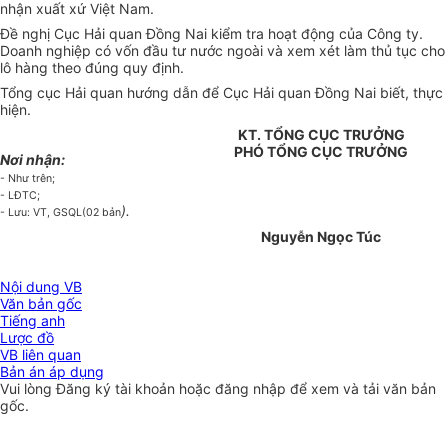
nhận xuất xứ Việt Nam.
Đề nghị Cục Hải quan Đồng Nai kiểm tra hoạt động của Công ty.
Doanh nghiệp có vốn đầu tư nước ngoài và xem xét làm thủ tục cho
lô hàng theo đúng quy định.
Tổng cục Hải quan hướng dẫn để Cục Hải quan Đồng Nai biết, thực
hiện.
KT. TỔNG CỤC TRƯỞNG
PHÓ TỔNG CỤC TRƯỞNG
Nơi nhận:
- Như trên;
- LĐTC;
).
- Lưu: VT, GSQL(02 bản
Nguyễn Ngọc Túc
Nội dung VB
Văn bản gốc
Tiếng anh
Lược đồ
VB liên quan
Bản án áp dụng
Vui lòng
Đăng ký
tài khoản hoặc
đăng nhập
để xem và tải văn bản
gốc.