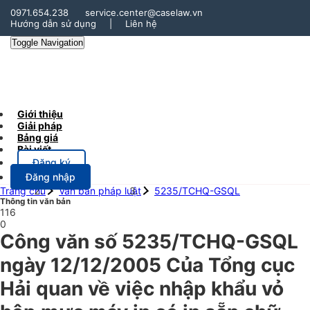
0971.654.238
service.center@caselaw.vn
Hướng dẫn sử dụng
|
Liên hệ
Toggle Navigation
Giới thiệu
Giải pháp
Bảng giá
Bài viết
Đăng ký
Đăng nhập
Trang chủ
Văn bản pháp luật
5235/TCHQ-GSQL
Thông tin văn bản
116
0
Công văn số 5235/TCHQ-GSQL
ngày 12/12/2005 Của Tổng cục
Hải quan về việc nhập khẩu vỏ