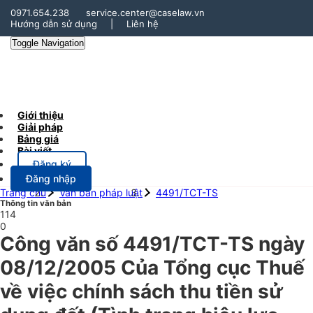
0971.654.238
service.center@caselaw.vn
Hướng dẫn sử dụng
|
Liên hệ
Toggle Navigation
Giới thiệu
Giải pháp
Bảng giá
Bài viết
Đăng ký
Đăng nhập
Trang chủ
Văn bản pháp luật
4491/TCT-TS
Thông tin văn bản
114
0
Công văn số 4491/TCT-TS ngày
08/12/2005 Của Tổng cục Thuế
về việc chính sách thu tiền sử