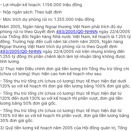
- Lợi nhuận kế hoạch: 1.156.000 triệu đồng
- Nộp ngân sách: Theo luật định
- Mức trích dự phòng rủi ro: 1.255.000 triệu đồng
Năm 2005, Ngân hàng Ngoại thương Việt Nam phải trích đủ dự
phòng rủi ro theo Quyết định
493/2005/QĐ-NHNN
ngày 22/4/2005
của Thống đốc Ngân hàng Nhà nước Việt Nam, kế hoạch là 1.255 tỷ
đồng. Trường hợp đến cuối năm tài chính năm 2005, Ngân hàng
Ngoại thương Việt Nam trích dự phòng rủi ro theo Quyết định
493/2005/QĐ-NHNN
ngày 22/4/2005 nói trên nhưng không đến
1.255 tỷ đồng thì phần chênh lệch làm lợi nhuận tăng không được
tính lương.
2/ Thực hiện Điều chỉnh đơn giá tiền lương khi Tổng thu trừ tổng chi
(chưa có lương) thực hiện cao hơn kế hoạch như sau:
- Tổng thu trừ tổng chi (chưa có lương) thực tế thực hiện đạt dưới
120% so với kế hoạch thì đơn giá tiền lương bằng 100% đơn giá gốc.
- Tổng thu trừ tổng chi (chưa có lương) thực tế thực hiện đạt từ
120% đến dưới 130% so với kế hoạch thì phần vượt, đơn giá tiền
lương bằng 50% đơn giá gốc.
- Tổng thu trừ tổng chi (chưa có lương) thực tế thực hiện đạt từ
130% trở lên so với kế hoạch thì phần vượt, đơn giá tiền lương bằng
30% đơn giá gốc.
3/ Quỹ tiền lương kế hoạch năm 2005 của Hội đồng quản trị, Tổng