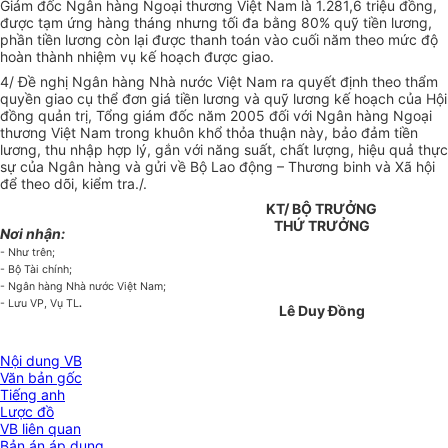
Giám đốc Ngân hàng Ngoại thương Việt Nam là 1.281,6 triệu đồng,
được tạm ứng hàng tháng nhưng tối đa bằng 80% quỹ tiền lương,
phần tiền lương còn lại được thanh toán vào cuối năm theo mức độ
hoàn thành nhiệm vụ kế hoạch được giao.
4/ Đề nghị Ngân hàng Nhà nước Việt Nam ra quyết định theo thẩm
quyền giao cụ thể đơn giá tiền lương và quỹ lương kế hoạch của Hội
đồng quản trị, Tổng giám đốc năm 2005 đối với Ngân hàng Ngoại
thương Việt Nam trong khuôn khổ thỏa thuận này, bảo đảm tiền
lương, thu nhập hợp lý, gắn với năng suất, chất lượng, hiệu quả thực
sự của Ngân hàng và gửi về Bộ Lao động – Thương binh và Xã hội
để theo dõi, kiểm tra./.
KT/ BỘ TRƯỞNG
THỨ TRƯỞNG
Nơi nhận:
- Như trên;
- Bộ Tài chính;
- Ngân hàng Nhà nước Việt Nam;
.
- Lưu VP, Vụ TL
Lê Duy Đồng
Nội dung VB
Văn bản gốc
Tiếng anh
Lược đồ
VB liên quan
Bản án áp dụng