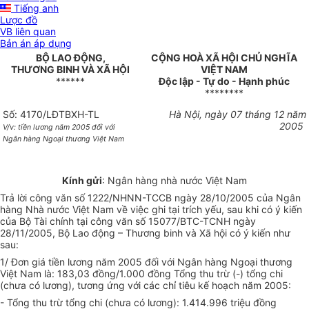
Tiếng anh
Lược đồ
VB liên quan
Bản án áp dụng
BỘ LAO ĐỘNG,
CỘNG HOÀ XÃ HỘI CHỦ NGHĨA
THƯƠNG BINH VÀ XÃ HỘI
VIỆT NAM
******
Độc lập - Tự do - Hạnh phúc
********
Số: 4170/LĐTBXH-TL
Hà Nội, ngày 07 tháng 12 năm
2005
V/v: tiền lương năm 2005 đối với
Ngân hàng Ngoại thương Việt Nam
Kính gửi
: Ngân hàng nhà nước Việt Nam
Trả lời công văn số 1222/NHNN-TCCB ngày 28/10/2005 của Ngân
hàng Nhà nước Việt Nam về việc ghi tại trích yếu, sau khi có ý kiến
của Bộ Tài chính tại công văn số 15077/BTC-TCNH ngày
28/11/2005, Bộ Lao động – Thương binh và Xã hội có ý kiến như
sau:
1/ Đơn giá tiền lương năm 2005 đối với Ngân hàng Ngoại thương
Việt Nam là: 183,03 đồng/1.000 đồng Tổng thu trừ (-) tổng chi
(chưa có lương), tương ứng với các chỉ tiêu kế hoạch năm 2005:
- Tổng thu trừ tổng chi (chưa có lương): 1.414.996 triệu đồng