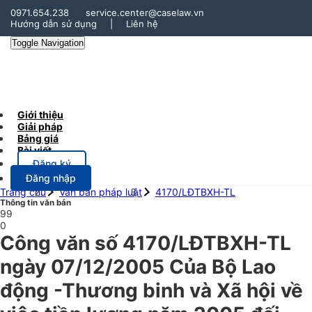
0971.654.238
service.center@caselaw.vn
Hướng dẫn sử dụng
|
Liên hệ
Toggle Navigation
Giới thiệu
Giải pháp
Bảng giá
Bài viết
Đăng ký
Đăng nhập
Trang chủ
Văn bản pháp luật
4170/LĐTBXH-TL
Thông tin văn bản
99
0
Công văn số 4170/LĐTBXH-TL
ngày 07/12/2005 Của Bộ Lao
động -Thương binh và Xã hội về