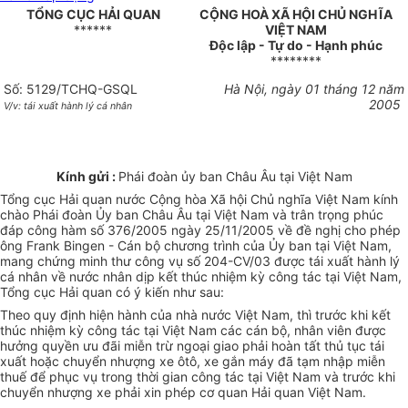
TỔNG CỤC HẢI QUAN
CỘNG HOÀ XÃ HỘI CHỦ NGHĨA
******
VIỆT NAM
Độc lập - Tự do - Hạnh phúc
********
Số: 5129/TCHQ-GSQL
Hà Nội, ngày 01 tháng 12 năm
2005
V/v: tái xuất hành lý cá nhân
Kính gửi :
Phái đoàn ủy ban Châu Âu tại Việt Nam
Tổng cục Hải quan nước Cộng hòa Xã hội Chủ nghĩa Việt Nam kính
chào Phái đoàn Ủy ban Châu Âu tại Việt Nam và trân trọng phúc
đáp công hàm số 376/2005 ngày 25/11/2005 về đề nghị cho phép
ông Frank Bingen - Cán bộ chương trình của Ủy ban tại Việt Nam,
mang chứng minh thư công vụ số 204-CV/03 được tái xuất hành lý
cá nhân về nước nhân dịp kết thúc nhiệm kỳ công tác tại Việt Nam,
Tổng cục Hải quan có ý kiến như sau:
Theo quy định hiện hành của nhà nước Việt Nam, thì trước khi kết
thúc nhiệm kỳ công tác tại Việt Nam các cán bộ, nhân viên được
hưởng quyền ưu đãi miễn trừ ngoại giao phải hoàn tất thủ tục tái
xuất hoặc chuyển nhượng xe ôtô, xe gắn máy đã tạm nhập miễn
thuế để phục vụ trong thời gian công tác tại Việt Nam và trước khi
chuyển nhượng xe phải xin phép cơ quan Hải quan Việt Nam.