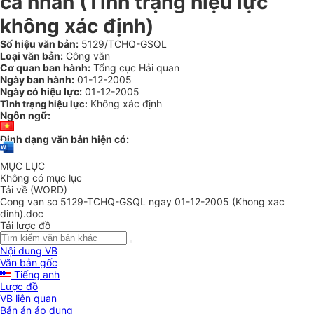
cá nhân (Tình trạng hiệu lực
không xác định)
Số hiệu văn bản:
5129/TCHQ-GSQL
Loại văn bản:
Công văn
Cơ quan ban hành:
Tổng cục Hải quan
Ngày ban hành:
01-12-2005
Ngày có hiệu lực:
01-12-2005
Không xác định
Tình trạng hiệu lực:
Ngôn ngữ:
Định dạng văn bản hiện có:
MỤC LỤC
Không có mục lục
Tải về (WORD)
Cong van so 5129-TCHQ-GSQL ngay 01-12-2005 (Khong xac
dinh).doc
Tải lược đồ
Nội dung VB
Văn bản gốc
Tiếng anh
Lược đồ
VB liên quan
Bản án áp dụng