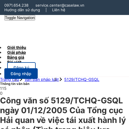
0971.654.238
service.center@caselaw.vn
Hướng dẫn sử dụng
|
Liên hệ
Toggle Navigation
Giới thiệu
Giải pháp
Bảng giá
Bài viết
Đăng ký
Đăng nhập
Trang chủ
Văn bản pháp luật
5129/TCHQ-GSQL
Thông tin văn bản
115
0
Công văn số 5129/TCHQ-GSQL
ngày 01/12/2005 Của Tổng cục
Hải quan về việc tái xuất hành lý