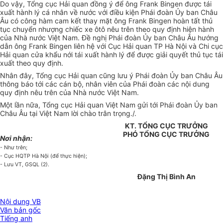
Do vậy, Tổng cục Hải quan đồng ý để ông Frank Bingen được tái
xuất hành lý cá nhân về nước với điều kiện Phái đoàn Ủy ban Châu
Âu có công hàm cam kết thay mặt ông Frank Bingen hoàn tất thủ
tục chuyển nhượng chiếc xe ôtô nêu trên theo quy định hiện hành
của Nhà nước Việt Nam. Đề nghị Phái đoàn Ủy ban Châu Âu hướng
dẫn ông Frank Bingen liên hệ với Cục Hải quan TP Hà Nội và Chi cục
Hải quan cửa khẩu nới tái xuất hành lý để được giải quyết thủ tục tái
xuất theo quy định.
Nhân đây, Tổng cục Hải quan cũng lưu ý Phái đoàn Ủy ban Châu Âu
thông báo tới các cán bộ, nhân viên của Phái đoàn các nội dung
quy định nêu trên của Nhà nước Việt Nam.
Một lần nữa, Tổng cục Hải quan Việt Nam gửi tới Phái đoàn Ủy ban
Châu Âu tại Việt Nam lời chào trân trọng./.
KT. TỔNG CỤC TRƯỞNG
PHÓ TỔNG CỤC TRƯỞNG
Nơi nhận:
- Như trên;
- Cục HQTP Hà Nội (để thực hiện);
- Lưu VT, GSQL (2).
Đặng Thị Bình An
Nội dung VB
Văn bản gốc
Tiếng anh