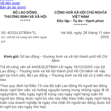
VB liên quan
Bản án áp dụng
BỘ LAO ĐỘNG,
CỘNG HOÀ XÃ HỘI CHỦ NGHĨA
THƯƠNG BINH VÀ XÃ HỘI
VIỆT NAM
******
Độc lập - Tự do - Hạnh phúc
********
Số: 4033/LĐTBXH-TL
Hà Nội, ngày 28 tháng 11 năm
2005
V/v: chế độ trả lương làm thêm ngoài
giờ
Kính gửi:
Sở lao động – thương binh và xã hội thành phố Hồ Chí
Minh
Trả lời công văn số 4408/SLĐTBXH-LĐ ngày 19/10/2005 của Sở
Lao động – Thương binh và Xã hội thành phố Hồ Chí Minh về việc
ghi tại trích yếu, Bộ Lao động – Thương binh và Xã hội có ý kiến như
sau:
Theo quy định tại Điều 73 của Bộ luật Lao động thì người lao động
được nghỉ làm việc và hưởng nguyên lương trong những ngày lễ (8
ngày/năm). Nếu ngày nghỉ lễ trùng vào ngày nghỉ hàng tuần thì
người lao động được nghỉ bù vào này tiếp theo (nếu ngày nghỉ hàng
tuần của doanh nghiệp là ngày chủ nhật thì người lao động được bố
trí nghỉ bù vào ngày thứ hai).