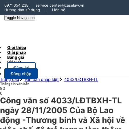
0971.654.238
service.center@caselaw.vn
Hướng dẫn sử dụng
|
Liên hệ
Toggle Navigation
Giới thiệu
Giải pháp
Bảng giá
Bài viết
Đăng ký
Đăng nhập
Trang chủ
Văn bản pháp luật
4033/LĐTBXH-TL
Thông tin văn bản
90
0
Công văn số 4033/LĐTBXH-TL
ngày 28/11/2005 Của Bộ Lao
động -Thương binh và Xã hội về