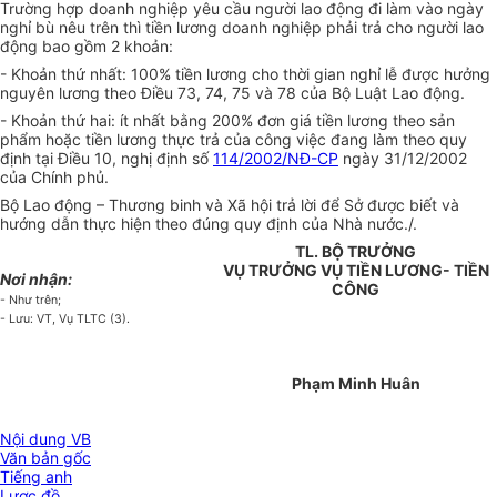
Trường hợp doanh nghiệp yêu cầu người lao động đi làm vào ngày
nghỉ bù nêu trên thì tiền lương doanh nghiệp phải trả cho người lao
động bao gồm 2 khoản:
- Khoản thứ nhất: 100% tiền lương cho thời gian nghỉ lễ được hưởng
nguyên lương theo Điều 73, 74, 75 và 78 của Bộ Luật Lao động.
- Khoản thứ hai: ít nhất bằng 200% đơn giá tiền lương theo sản
phẩm hoặc tiền lương thực trả của công việc đang làm theo quy
định tại Điều 10, nghị định số
114/2002/NĐ-CP
ngày 31/12/2002
của Chính phủ.
Bộ Lao động – Thương binh và Xã hội trả lời để Sở được biết và
hướng dẫn thực hiện theo đúng quy định của Nhà nước./.
TL. BỘ TRƯỞNG
VỤ TRƯỞNG VỤ TIỀN LƯƠNG- TIỀN
Nơi nhận:
CÔNG
- Như trên;
- Lưu: VT, Vụ TLTC (3).
Phạm Minh Huân
Nội dung VB
Văn bản gốc
Tiếng anh
Lược đồ