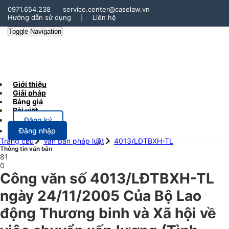
0971.654.238
service.center@caselaw.vn
Hướng dẫn sử dụng
|
Liên hệ
Toggle Navigation
Giới thiệu
Giải pháp
Bảng giá
Bài viết
Đăng ký
Đăng nhập
Trang chủ
Văn bản pháp luật
4013/LĐTBXH-TL
Thông tin văn bản
81
0
Công văn số 4013/LĐTBXH-TL
ngày 24/11/2005 Của Bộ Lao
động Thương binh và Xã hội về