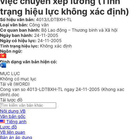
việc chuyển xếp lương (Tình
trạng hiệu lực không xác định)
Số hiệu văn bản:
4013/LĐTBXH-TL
Loại văn bản:
Công văn
Cơ quan ban hành:
Bộ Lao động – Thương binh và Xã hội
Ngày ban hành:
24-11-2005
Ngày có hiệu lực:
24-11-2005
Không xác định
Tình trạng hiệu lực:
Ngôn ngữ:
Định dạng văn bản hiện có:
MỤC LỤC
Không có mục lục
Tải về (WORD)
Cong van so 4013-LDTBXH-TL ngay 24-11-2005 (Khong xac
dinh).doc
Tải lược đồ
Nội dung VB
Văn bản gốc
Tiếng anh
Lược đồ
VB liên quan
Bản án áp dụng