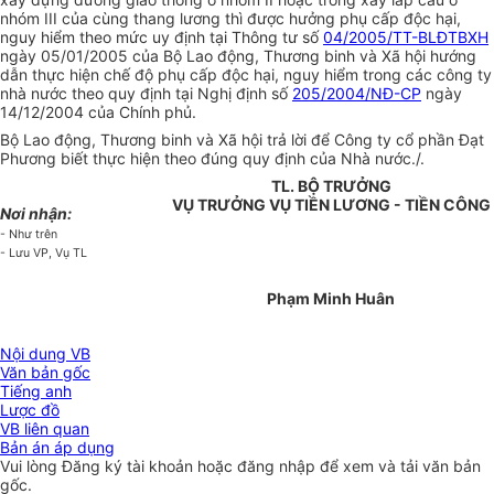
nhóm III của cùng thang lương thì được hưởng phụ cấp độc hại,
nguy hiểm theo mức uy định tại Thông tư số
04/2005/TT-BLĐTBXH
ngày 05/01/2005 của Bộ Lao động, Thương binh và Xã hội hướng
dẫn thực hiện chế độ phụ cấp độc hại, nguy hiểm trong các công ty
nhà nước theo quy định tại Nghị định số
205/2004/NĐ-CP
ngày
14/12/2004 của Chính phủ.
Bộ Lao động, Thương binh và Xã hội trả lời để Công ty cổ phần Đạt
Phương biết thực hiện theo đúng quy định của Nhà nước./.
TL. BỘ TRƯỞNG
VỤ TRƯỞNG VỤ TIỀN LƯƠNG - TIỀN CÔNG
Nơi nhận:
- Như trên
- Lưu VP, Vụ TL
Phạm Minh Huân
Nội dung VB
Văn bản gốc
Tiếng anh
Lược đồ
VB liên quan
Bản án áp dụng
Vui lòng
Đăng ký
tài khoản hoặc
đăng nhập
để xem và tải văn bản
gốc.