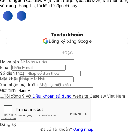
Ghi rõ nguồn Caselaw Việt Nam (
https://caselaw.vn
) khi trích dẫn,
sử dụng thông tin, tài liệu từ địa chỉ này.
Tạo tài khoản
Đăng ký bằng Google
HOẶC
Họ và tên
Email
Số điện thoại
Mật khẩu
Xác nhận mật khẩu
Giới tính
Tôi đồng ý với
Điều khoản sử dụng
website Caselaw Việt Nam
Đăng ký
Đã có Tài khoản?
Đăng nhập