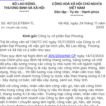
BỘ LAO ĐỘNG,
CỘNG HOÀ XÃ HỘI CHỦ NGHĨA
THƯƠNG BINH VÀ XÃ HỘI
VIỆT NAM
******
Độc lập - Tự do - Hạnh phúc
********
Số: 4013/LĐTBXH-TL
Hà Nội, ngày 24 tháng 11 năm
2005
V/v: chuyển xếp lương
Kính gửi:
Công ty cổ phần Đạt Phương
Trả lời công văn số 138/TC-HC ngày 15/11/2005 của Công ty cổ
phần Đạt Phương về việc ghi tại trích yếu, Bộ Lao động, Thương
binh và Xã hội có ý kiến như sau:
Theo quy định tại Nghị định số
205/2004/NĐ-CP
ngày 14/12/2004
của Chính phủ quy định hệ thống thang lương, bảng lương và chế
độ phụ cấp lương trong các công ty nhà nước thì với ngành nghề
kinh doanh của Công ty là xây dựng các công trình giao thông, dân
dụng, thủy lợi,... thì tiền lương của công nhân, nhân viên trực tiếp
sản xuất kinh doanh trong Công ty dược xếp theo thang lương A.1.8
- Xây dựng cơ bản; vật liệu xây dựng, sành sứ, thủy tinh.
Đối với công nhân, nhân viên làm công việc gò, hàn sắt công trình
như trong công văn của Công ty nêu thì được xếp lương vào nhóm
I, thang lương A.1.8 nêu trên. Trường hợp công nhân, nhân viên trực
tiếp sản xuất kinh doanh của Công ty làm nghề, công việc gò, hàn,
sắt ở nhóm I chuyển sang làm nghề, công việc gò, hàn, sắt trong
xây dựng đường giao thông ở nhóm II hoặc trong xây lắp cầu ở