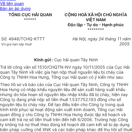
VB liên quan
Bản án áp dụng
TỔNG CỤC HẢI QUAN
CỘNG HOÀ XÃ HỘI CHỦ NGHĨA
******
VIỆT NAM
Độc lập - Tự do - Hạnh phúc
********
Số: 4946/TCHQ-KTTT
Hà Nội, ngày 24 tháng 11 năm
2005
V/v:gia hạn nộp thuế
Kính gửi :
Cục hải quan Tây Ninh
Trả lời công văn số 1510/CHQTN-NV ngày 10/11/2005 của Cục Hải
quan Tây Ninh về việc gia hạn nộp thuế nguyên liệu bị cháy của
Công ty TNHH Hoa Hưng, Tổng cục Hải quan có ý kiến như sau:
Theo hồ sơ và báo cáo của Cục Hải quan Tây Ninh, Công ty TNHH
Hoa Hưng có nhập khẩu nguyên liệu để sản xuất hàng xuất khẩu
nhưng do hỏa hoạn số nguyên liệu nhập khẩu đã bị cháy, hiện nay
Công ty đang phải nộp số tiền thuế 1.537.752.193 đồng cho số
nguyên liệu bị cháy này. Để tạo điều kiện cho Công ty trong quá
trình khôi phục lại hoạt động sản xuất kinh doanh, Tổng cục Hải
quan đồng ý cho Công ty TNHH Hoa Hưng được lập kế hoạch và
cam kết trả nợ số tiền thuế trên đến hết 6/2006. Trường hợp Công
ty không trả nợ thuế theo đúng kế hoạch đã cam kết sẽ bị áp dụng
biện pháp cưỡng chế XNK và các biện pháp khác để thu hồi số thuế