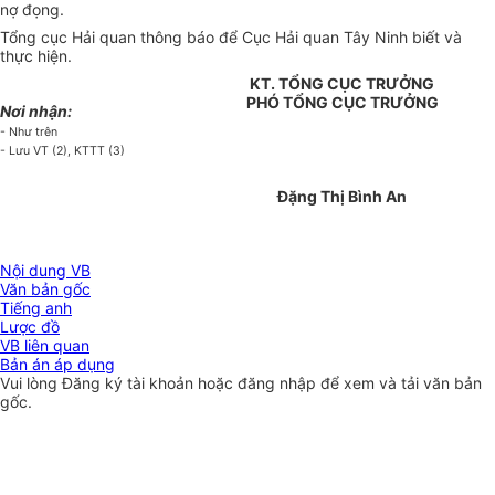
nợ đọng.
Tổng cục Hải quan thông báo để Cục Hải quan Tây Ninh biết và
thực hiện.
KT. TỔNG CỤC TRƯỞNG
PHÓ TỔNG CỤC TRƯỞNG
Nơi nhận:
- Như trên
- Lưu VT (2), KTTT (3)
Đặng Thị Bình An
Nội dung VB
Văn bản gốc
Tiếng anh
Lược đồ
VB liên quan
Bản án áp dụng
Vui lòng
Đăng ký
tài khoản hoặc
đăng nhập
để xem và tải văn bản
gốc.