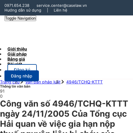
0971.654.238
service.center@caselaw.vn
Hướng dẫn sử dụng
|
Liên hệ
Toggle Navigation
Giới thiệu
Giải pháp
Bảng giá
Bài viết
Đăng ký
Đăng nhập
Trang chủ
Văn bản pháp luật
4946/TCHQ-KTTT
Thông tin văn bản
91
0
Công văn số 4946/TCHQ-KTTT
ngày 24/11/2005 Của Tổng cục
Hải quan về việc gia hạn nộp